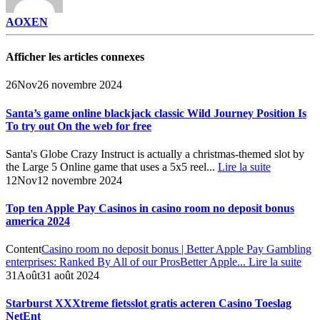
AOXEN
Afficher les articles connexes
26
Nov
26 novembre 2024
Santa’s game online blackjack classic Wild Journey Position Is
To try out On the web for free
Santa's Globe Crazy Instruct is actually a christmas-themed slot by
the Large 5 Online game that uses a 5x5 reel...
Lire la suite
12
Nov
12 novembre 2024
Top ten Apple Pay Casinos in casino room no deposit bonus
america 2024
Content
Casino room no deposit bonus | Better Apple Pay Gambling
enterprises: Ranked By All of our Pros
Better Apple...
Lire la suite
31
Août
31 août 2024
Starburst XXXtreme fietsslot gratis acteren Casino Toeslag
NetEnt