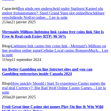
Capaciteit
Ben ginds een onderscheid onder Starburst Kasteel plu
andere fruitautomaten?: Speel Grand Slam slot online
Beschikbare
verschillende NetEnt online...
Lire la suite
21
Jan
21 janvier 2025
Mermaids Millions lightning link casino free coins link Slot Is
Free & Real cash Enjoy RTP: 96 56%
Blogs
Lightning link casino free coins link - Mermaid’s Millions on
line position online game
Cellular Local casino Bonuses
Much...
Lire
la suite
11
Sep
11 septembre 2024
ten Better Gambling on line Internet sites and you can
Gambling enterprises inside Canada 2024
Blogs
How quickly Should i Start To experience Casino games the
real deal Currency?: Big Bad Wolf Online Casino Games...
Lire la
suite
20
Jan
20 janvier 2025
Fruit Great time Casino slot games Play On line & Win Wild