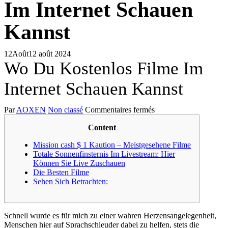
Im Internet Schauen
Kannst
12
Août
12 août 2024
Wo Du Kostenlos Filme Im
Internet Schauen Kannst
sur
Par
AOXEN
Non classé
Commentaires fermés
Wo
Content
Du
Kostenlos
Mission cash $ 1 Kaution – Meistgesehene Filme
Filme
Totale Sonnenfinsternis Im Livestream: Hier
Im
Können Sie Live Zuschauen
Internet
Die Besten Filme
Schauen
Sehen Sich Betrachten:
Kannst
Schnell wurde es für mich zu einer wahren Herzensangelegenheit,
Menschen hier auf Sprachschleuder dabei zu helfen, stets die