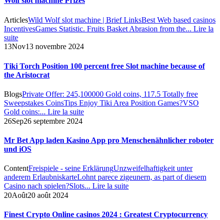
Wolf slot machine Prizes
Articles
Wild Wolf slot machine | Brief Links
Best Web based casinos
Incentives
Games Statistic. Fruits Basket Abrasion from the...
Lire la
suite
13
Nov
13 novembre 2024
Tiki Torch Position 100 percent free Slot machine because of
the Aristocrat
Blogs
Private Offer: 245,100000 Gold coins, 117.5 Totally free
Sweepstakes Coins
Tips Enjoy Tiki Area Position Games?
VSO
Gold coins:...
Lire la suite
26
Sep
26 septembre 2024
Mr Bet App laden Kasino App pro Menschenähnlicher roboter
und iOS
Content
Freispiele - seine Erklärung
Unzweifelhaftigkeit unter
anderem Erlaubniskarte
Lohnt parece zigeunern, as part of diesem
Casino nach spielen?
Slots...
Lire la suite
20
Août
20 août 2024
Finest Crypto Online casinos 2024 : Greatest Cryptocurrency