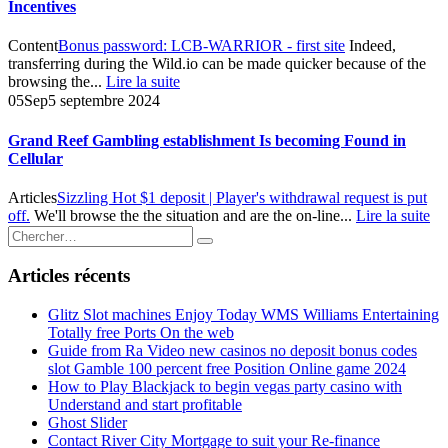
Incentives
Content
Bonus password: LCB-WARRIOR - first site
Indeed,
transferring during the Wild.io can be made quicker because of the
browsing the...
Lire la suite
05
Sep
5 septembre 2024
Grand Reef Gambling establishment Is becoming Found in
Cellular
Articles
Sizzling Hot $1 deposit | Player's withdrawal request is put
off.
We'll browse the the situation and are the on-line...
Lire la suite
Articles récents
Glitz Slot machines Enjoy Today WMS Williams Entertaining
Totally free Ports On the web
Guide from Ra Video new casinos no deposit bonus codes
slot Gamble 100 percent free Position Online game 2024
How to Play Blackjack to begin vegas party casino with
Understand and start profitable
Ghost Slider
Contact River City Mortgage to suit your Re-finance