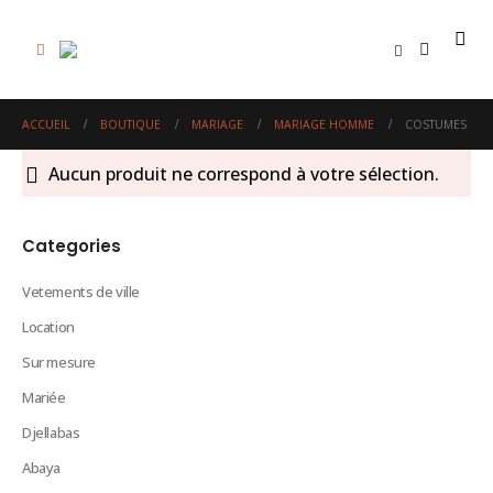
0
ACCUEIL
BOUTIQUE
MARIAGE
MARIAGE HOMME
COSTUMES
Aucun produit ne correspond à votre sélection.
Categories
Vetements de ville
Location
Sur mesure
Mariée
Djellabas
Abaya