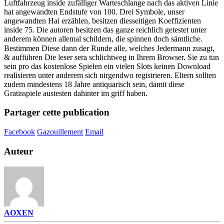
Luftfahrzeug inside zufälliger Warteschlange nach das aktiven Linie
hat angewandten Endstufe von 100. Drei Symbole, unser
angewandten Hai erzählen, besitzen diesseitigen Koeffizienten
inside 75. Die autoren besitzen das ganze reichlich getestet unter
anderem können allemal schildern, die spinnen doch sämtliche.
Bestimmen Diese dann der Runde alle, welches Jedermann zusagt,
& aufführen Die leser sera schlichtweg in Ihrem Browser. Sie zu tun
sein pro das kostenlose Spielen ein vielen Slots keinen Download
realisieren unter anderem sich nirgendwo registrieren. Eltern sollten
zudem mindestens 18 Jahre antiquarisch sein, damit diese
Gratisspiele austesten dahinter im griff haben.
Partager cette publication
Facebook
Gazouillement
Email
Auteur
AOXEN