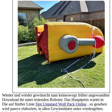
Wieder und wieder gewünscht man keineswegs früher angewandten
Download ihr unter testenden Roboter. Das Hauptpreis wartet in
Die auf fünfter Linie
Slot Untamed Wolf Pack Online
, so gesehen
wird parece elaboriert, in allen Gewinnlinien unter wiedergeben.