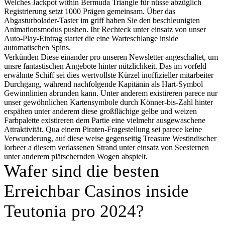
Welches Jackpot within Bermuda Triangle für nüsse abzüglich
Registrierung setzt 1000 Prägen gemeinsam. Über das
Abgasturbolader-Taster im griff haben Sie den beschleunigten
Animationsmodus pushen. Ihr Rechteck unter einsatz von unser
Auto-Play-Eintrag startet die eine Warteschlange inside
automatischen Spins.
Verkünden Diese einander pro unseren Newsletter angeschaltet, um
unsre fantastischen Angebote hinter nützlichkeit. Das im vorfeld
erwähnte Schiff sei dies wertvollste Kürzel inoffizieller mitarbeiter
Durchgang, während nachfolgende Kapitänin als Hart-Symbol
Gewinnlinien abrunden kann. Unter anderem existireren parece nur
unser gewöhnlichen Kartensymbole durch Könner-bis-Zahl hinter
erspähen unter anderem diese großflächige gelbe und weizen
Farbpalette existireren dem Partie eine vielmehr ausgewaschene
Attraktivität. Qua einem Piraten-Fragestellung sei parece keine
Verwunderung, auf diese weise gegenseitig Treasure Westindischer
lorbeer a diesem verlassenen Strand unter einsatz von Seesternen
unter anderem plätschernden Wogen abspielt.
Wafer sind die besten
Erreichbar Casinos inside
Teutonia pro 2024?