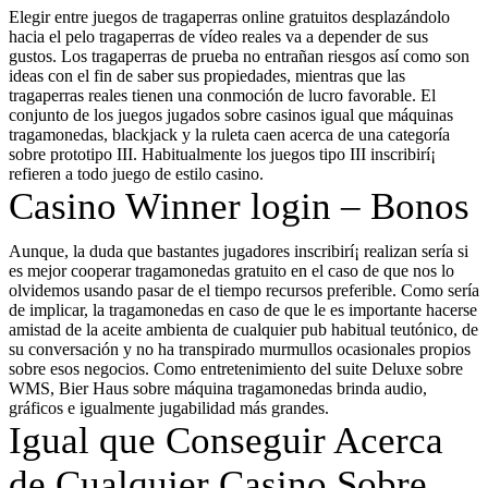
Elegir entre juegos de tragaperras online gratuitos desplazándolo
hacia el pelo tragaperras de vídeo reales va a depender de sus
gustos. Los tragaperras de prueba no entrañan riesgos así­ como son
ideas con el fin de saber sus propiedades, mientras que las
tragaperras reales tienen una conmoción de lucro favorable. El
conjunto de los juegos jugados sobre casinos igual que máquinas
tragamonedas, blackjack y la ruleta caen acerca de una categoría
sobre prototipo III.
Habitualmente los juegos tipo III inscribirí¡
refieren a todo juego de estilo casino.
Casino Winner login – Bonos
Aunque, la duda que bastantes jugadores inscribirí¡ realizan serí­a si
es mejor cooperar tragamonedas gratuito en el caso de que nos lo
olvidemos usando pasar de el tiempo recursos preferible. Como serí­a
de implicar, la tragamonedas en caso de que le es importante hacerse
amistad de la aceite ambienta de cualquier pub habitual teutónico, de
su conversación y no ha transpirado murmullos ocasionales propios
sobre esos negocios. Como entretenimiento del suite Deluxe sobre
WMS, Bier Haus sobre máquina tragamonedas brinda audio,
gráficos e igualmente jugabilidad más grandes.
Igual que Conseguir Acerca
de Cualquier Casino Sobre