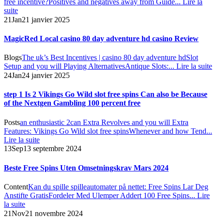
free incentive?
Positives and negatives away from Guide...
Lire la
suite
21
Jan
21 janvier 2025
MagicRed Local casino 80 day adventure hd casino Review
Blogs
The uk’s Best Incentives | casino 80 day adventure hd
Slot
Setup and you will Playing Alternatives
Antique Slots:...
Lire la suite
24
Jan
24 janvier 2025
step 1 Is 2 Vikings Go Wild slot free spins Can also be Because
of the Nextgen Gambling 100 percent free
Posts
an enthusiastic 2can Extra Revolves and you will Extra
Features: Vikings Go Wild slot free spins
Whenever and how Tend...
Lire la suite
13
Sep
13 septembre 2024
Beste Free Spins Uten Omsetningskrav Mars 2024
Content
Kan du spille spilleautomater på nettet: Free Spins Lar Deg
Anstifte Gratis
Fordeler Med Ulemper Addert 100 Free Spins...
Lire
la suite
21
Nov
21 novembre 2024