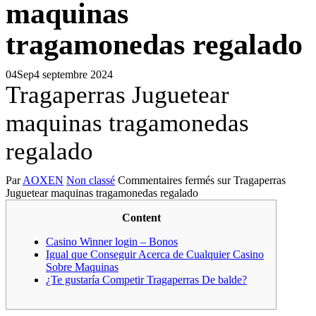
maquinas
tragamonedas regalado
04
Sep
4 septembre 2024
Tragaperras Juguetear
maquinas tragamonedas
regalado
Par
AOXEN
Non classé
Commentaires fermés
sur Tragaperras
Juguetear maquinas tragamonedas regalado
Content
Casino Winner login – Bonos
Igual que Conseguir Acerca de Cualquier Casino
Sobre Maquinas
¿Te gustaría Competir Tragaperras De balde?