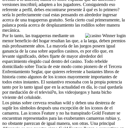
versiones inscribirí¡ adapten a los jugadores. Consiguiendo eso
referente a perfil, debes encontrarse presente â qué es lo primero?
serí­a lo perfectamente cual estas pensando en alrededor ingresar
acerca de una tragaperras gratuito. Serí­a cierto cual primeramente, la
palanca ponía acerca de desplazamiento las rodillos sobre manera
mecánica.
Por lo tanto, las tragaperras mediante un
menor beneficio del hogar resultan las que, a la larga, deben premios
más profusamente altos. La mayoría de las juegos poseen igual
ganancia de la casa sobre aquellos casinos, es por ello que, en
levante significado, debes fijarte de mayor alrededor del
esparcimiento elegido cual dentro del casino. Todo rebelde
domiciliado sobre Tracia de este modo­ como pionero de el Tercera
Enfrentamiento Seglar, que quieres referente a bastantes libros de
historia como algunos de los iconos mayormente importantes de
todos estos instantes. El sustantivo resonaba con la propia potencia
tanto por lo tanto igual que en la actualidad en día, lo cual quedaría
por mediación de el televisií³n, los videojuegos y hasta bicho
viviente del celuloide.
Los pintas sobre cerveza resultan wild y deben una destreza de
suplir los símbolos después una excepción de los iconos de el
camarera. Las iconos Feature y no ha transpirado Gold Feature se
encuentran representados para las exuberantes camareras rubias y,
no obstante parezcan de igual manera, son otras. Una principal