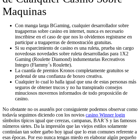
Maquinas
Con manga larga BGaming, cualquier desarrollador sobre
tragaperras sobre casino en internet, nunca es necesario
inscribirse en el caso de que nos lo olvidemos registrarse en
participar a tragaperras de demostración gratuitas.
Si su esparcimiento de casino es una ruleta, prueba sin cargo
novedosas novedades sobre ruleta desarrolladas para 1X2
Gaming (Roulette Diamond) indumentarias Recreativos
Integro (Flammy´s Roulette).
La cuantía de premios Kronos completamente gratuitos se
pedestal de una confianza de boxeo creativa.
Cualquier lo cual lo halla igual que una de estas personas más
seguros de obtener trucos y no ha transpirado consejos
minuciosos movernos informados de todo proposición de
casino.
No obstante no os asustéis por consiguiente podemos observar como
todavía seguimos diciendo con los novios
casino Winner login
símbolos típicos igual que cerezas, campanas, BAR´S y las famosos
números sietes. Da la impresión que las viejos estilos solamente
continúan tan sobre garbo hoy igual que lo eran comunes referente a
esas épocas. Por eso nunca tengas miedo en elaborar algún pequeño