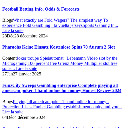
Football Betting Info, Odds & Forecasts
Blogs
What exactly are Fold Wagers? The simplest way To
experience Fold Gambling - la vuelta jerseys
Sports Gaming In...
Lire la suite
28
Déc
28 décembre 2024
Pharaohs Keine Einsatz Kostenlose Spins 70 Aurum 2 Slot
Content
Joker troupe Spielautomat | Lebemann Video slot by the
Microgaming 100 percent free Grenz Money Multiplier slot free
spins...
Lire la suite
27
Jan
27 janvier 2025
FunzCity Sweeps Gambling enterprise Complete playing all
american poker 1 hand online for money Honest Review 2024
Blogs
Playing all american poker 1 hand online for money -
Protection List – Funbet Gambling establishment equity and you...
Lire la suite
04
Déc
4 décembre 2024