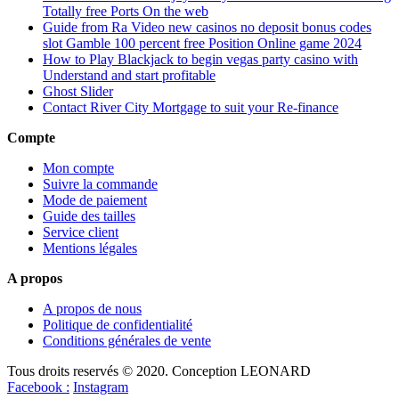
Totally free Ports On the web
Guide from Ra Video new casinos no deposit bonus codes
slot Gamble 100 percent free Position Online game 2024
How to Play Blackjack to begin vegas party casino with
Understand and start profitable
Ghost Slider
Contact River City Mortgage to suit your Re-finance
Compte
Mon compte
Suivre la commande
Mode de paiement
Guide des tailles
Service client
Mentions légales
A propos
A propos de nous
Politique de confidentialité
Conditions générales de vente
Tous droits reservés © 2020. Conception LEONARD
Facebook :
Instagram