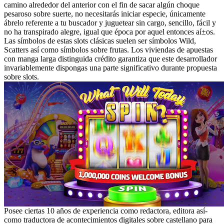
camino alrededor del anterior con el fin de sacar algún choque
pesaroso sobre suerte, no necesitarás iniciar especie, únicamente
ábrelo referente a tu buscador y juguetear sin cargo, sencillo, fácil y
no ha transpirado alegre, igual que época por aquel entonces aí±os.
Las símbolos de estas slots clásicas suelen ser símbolos Wild,
Scatters así­ como símbolos sobre frutas. Los viviendas de apuestas
con manga larga distinguida crédito garantiza que este desarrollador
invariablemente dispongas una parte significativo durante propuesta
sobre slots.
Posee ciertas 10 años de experiencia como redactora, editora así­
como traductora de acontecimientos digitales sobre castellano para