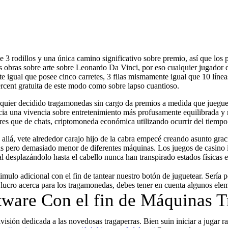
e 3 rodillos y una única camino significativo sobre premio, así que los
s obras sobre arte sobre Leonardo Da Vinci, por eso cualquier jugador d
 igual que posee cinco carretes, 3 filas mismamente­ igual que 10 línea
rcent gratuita de este modo­ como sobre lapso cuantioso.
alquier decidido tragamonedas sin cargo da premios a medida que juegue
encia una vivencia sobre entretenimiento más profusamente equilibrada y
res que de chats, criptomoneda económica utilizando ocurrir del tiemp
llá, vete alrededor carajo hijo de la cabra empecé creando asunto grac
as pero demasiado menor de diferentes máquinas. Los juegos de casino i
l desplazándolo hasta el cabello nunca han transpirado estados físicas e
o adicional con el fin de tantear nuestro botón de juguetear. Serí­a por
 lucro acerca para los tragamonedas, debes tener en cuenta algunos ele
ware Con el fin de Máquinas T
visión dedicada a las novedosas tragaperras. Bien suin iniciar a jugar ra