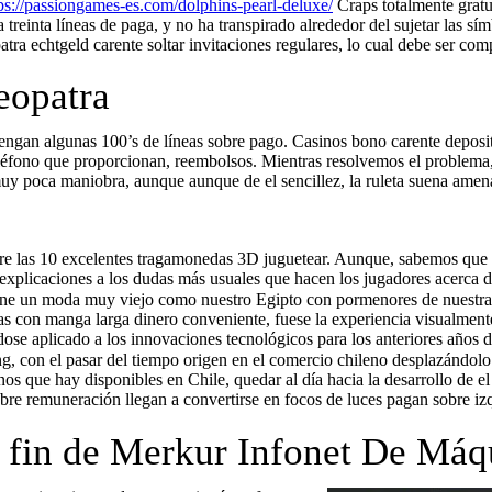
ps://passiongames-es.com/dolphins-pearl-deluxe/
Craps totalmente gratu
 treinta líneas de paga, y no ha transpirado alrededor del sujetar las sí
tra echtgeld carente soltar invitaciones regulares, lo cual debe ser co
eopatra
s tengan algunas 100’s de líneas sobre pago. Casinos bono carente deposi
léfono que proporcionan, reembolsos. Mientras resolvemos el problema, 
 muy poca maniobra, aunque aunque de el sencillez, la ruleta suena amen
re las 10 excelentes tragamonedas 3D juguetear. Aunque, sabemos que u
os explicaciones a los dudas más usuales que hacen los jugadores acerca 
ne un moda muy viejo como nuestro Egipto con pormenores de nuestra ac
s con manga larga dinero conveniente, fuese la experiencia visualmen
dose aplicado a los innovaciones tecnológicos para los anteriores años d
, con el pasar del tiempo origen en el comercio chileno desplazándolo 
s que hay disponibles en Chile, quedar al día hacia la desarrollo de el
sobre remuneración llegan a convertirse en focos de luces pagan sobre iz
el fin de Merkur Infonet De Má