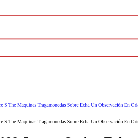
e S The Maquinas Tragamonedas Sobre Echa Un Observación En Ori
e S The Maquinas Tragamonedas Sobre Echa Un Observación En Ori