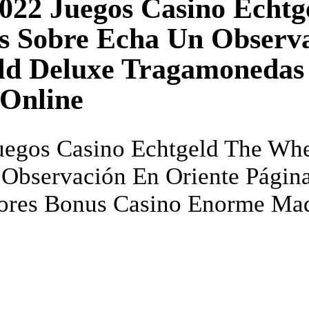
022 Juegos Casino Echtg
 Sobre Echa Un Observa
ld Deluxe Tragamonedas
Online
egos Casino Echtgeld The Wh
Observación En Oriente Págin
ores Bonus Casino Enorme Mad