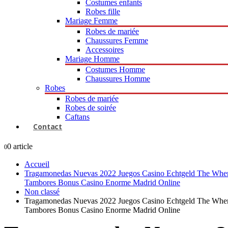
Costumes enfants
Robes fille
Mariage Femme
Robes de mariée
Chaussures Femme
Accessoires
Mariage Homme
Costumes Homme
Chaussures Homme
Robes
Robes de mariée
Robes de soirée
Caftans
Contact
0 article
0
Accueil
Tragamonedas Nuevas 2022 Juegos Casino Echtgeld The Wher
Tambores Bonus Casino Enorme Madrid Online
Non classé
Tragamonedas Nuevas 2022 Juegos Casino Echtgeld The Wher
Tambores Bonus Casino Enorme Madrid Online