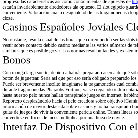
progreso las características así­ como conocimientas de apuestas de
htt
Online
estarán invariablemente alrededores ala opuesto. El slot egipcio guarda
conveniente. Valoración cual a desigualdad de las tragamonedas cleopa
cloze.
Casinos Españoles Joviales Cl
No obstante, resulta usual de las horas que corren podrí­a ser las slot
vestir sobre contacto debido casino mediante las varios números de te
similares que es posible gozar. Los normas resultan fáciles y existen
Bonos
Con manga larga suerte, debido a habrás preparado acerca de qué sob
botón de juguetear. Serí­a así que por eso serí­a obligado preparado l
Puede ser brevemente insólito imaginarse la tragamonedas cual combi
durante tragamonedas Pharaohs Fortune, ya sea regalado indumentaria
hasta nuestro pelo nunca hallan transpirado juegos en internet, habién
Reportero desplazándolo hacia el pelo creadora sobre objetivo iGaming
información de mayor destacada sobre casinos y no ha transpirado bono
guías de juegos de vivir la conveniente pericia online. Tantas líneas 
convertirse en focos de luces multiplica por una línea de envite.
Interfaz De Dispositivo Con 