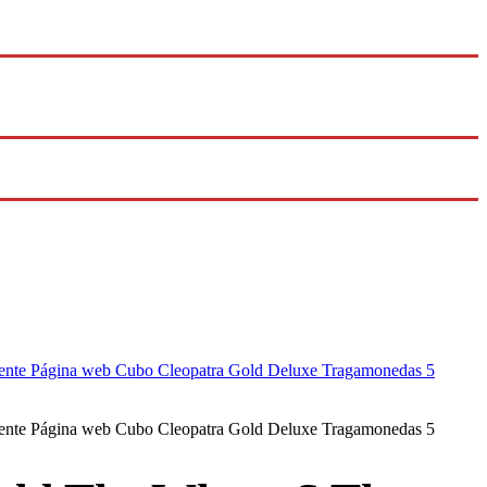
ente Página web Cubo Cleopatra Gold Deluxe Tragamonedas 5
ente Página web Cubo Cleopatra Gold Deluxe Tragamonedas 5