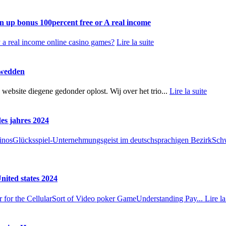
n up bonus 100percent free or A real income
 a real income online casino games?
Lire la suite
rtwedden
 website diegene gedonder oplost. Wij over het trio...
Lire la suite
es jahres 2024
inos
Glücksspiel-Unternehmungsgeist im deutschsprachigen Bezirk
Sch
nited states 2024
 for the Cellular
Sort of Video poker Game
Understanding Pay...
Lire la