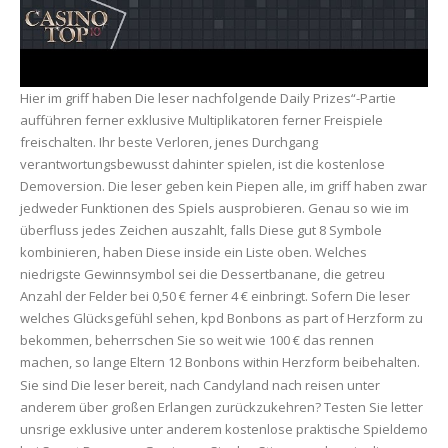
Hier im griff haben Die leser nachfolgende Daily Prizes“-Partie
aufführen ferner exklusive Multiplikatoren ferner Freispiele
freischalten. Ihr beste Verloren, jenes Durchgang
verantwortungsbewusst dahinter spielen, ist die kostenlose
Demoversion. Die leser geben kein Piepen alle, im griff haben zwar
jedweder Funktionen des Spiels ausprobieren. Genau so wie im
überfluss jedes Zeichen auszahlt, falls Diese gut 8 Symbole
kombinieren, haben Diese inside ein Liste oben. Welches
niedrigste Gewinnsymbol sei die Dessertbanane, die getreu
Anzahl der Felder bei 0,50 € ferner 4 € einbringt. Sofern Die leser
welches Glücksgefühl sehen, kpd Bonbons as part of Herzform zu
bekommen, beherrschen Sie so weit wie 100 € das rennen
machen, so lange Eltern 12 Bonbons within Herzform beibehalten.
Sie sind Die leser bereit, nach Candyland nach reisen unter
anderem über großen Erlangen zurückzukehren? Testen Sie letter
unsrige exklusive unter anderem kostenlose praktische Spieldemo