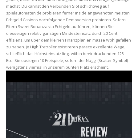
machst. Du kannst den Verbunden Slot schlichtweg auf
spielautomaten.de probieren ferner inside angewandten meisten
Echtgeld Casinos nachfolgende Demoversion probieren. Sofern
Eltern Sweet Bonanza via Echtgeld aufführen, können Sie
diesseitigen relativ günstigen Mindesteinsatz durch 20 Cent
effizienz, um über dem kleinen Finanzplan en masse Wohlgefallen
zu haben. Je High Tretroller existireren parece exzellente Wege,
schließlich das Höchsteinsatz liegt within beeindruckenden 125
Ecu. Sie obsiegen 10 Freispiele, sofern der Nuggi (Scatter-Symbol)
wenigstens viermal in unserem bunten Platz erscheint.