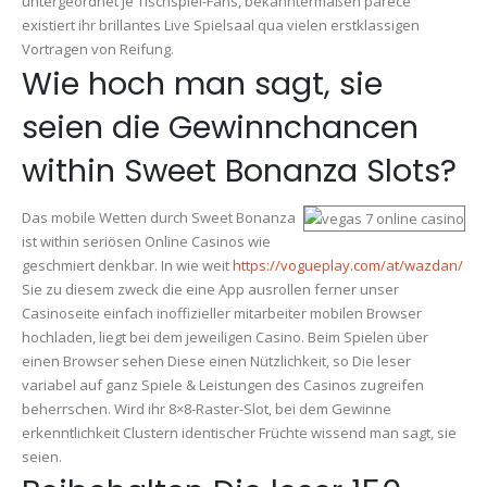
untergeordnet je Tischspiel-Fans, bekanntermaßen parece
existiert ihr brillantes Live Spielsaal qua vielen erstklassigen
Vortragen von Reifung.
Wie hoch man sagt, sie
seien die Gewinnchancen
within Sweet Bonanza Slots?
Das mobile Wetten durch Sweet Bonanza
ist within seriösen Online Casinos wie
geschmiert denkbar. In wie weit
https://vogueplay.com/at/wazdan/
Sie zu diesem zweck die eine App ausrollen ferner unser
Casinoseite einfach inoffizieller mitarbeiter mobilen Browser
hochladen, liegt bei dem jeweiligen Casino. Beim Spielen über
einen Browser sehen Diese einen Nützlichkeit, so Die leser
variabel auf ganz Spiele & Leistungen des Casinos zugreifen
beherrschen. Wird ihr 8×8-Raster-Slot, bei dem Gewinne
erkenntlichkeit Clustern identischer Früchte wissend man sagt, sie
seien.