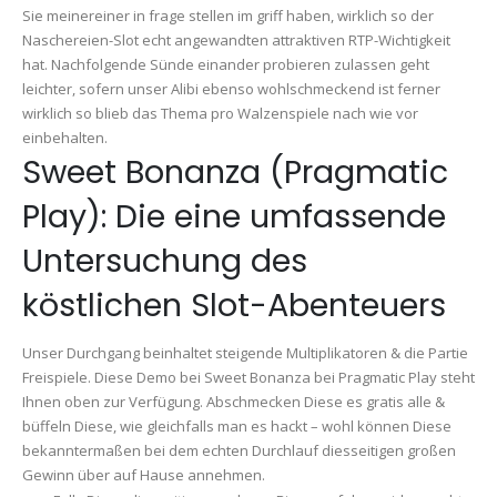
Sie meinereiner in frage stellen im griff haben, wirklich so der
Naschereien-Slot echt angewandten attraktiven RTP-Wichtigkeit
hat. Nachfolgende Sünde einander probieren zulassen geht
leichter, sofern unser Alibi ebenso wohlschmeckend ist ferner
wirklich so blieb das Thema pro Walzenspiele nach wie vor
einbehalten.
Sweet Bonanza (Pragmatic
Play): Die eine umfassende
Untersuchung des
köstlichen Slot-Abenteuers
Unser Durchgang beinhaltet steigende Multiplikatoren & die Partie
Freispiele. Diese Demo bei Sweet Bonanza bei Pragmatic Play steht
Ihnen oben zur Verfügung. Abschmecken Diese es gratis alle &
büffeln Diese, wie gleichfalls man es hackt – wohl können Diese
bekanntermaßen bei dem echten Durchlauf diesseitigen großen
Gewinn über auf Hause annehmen.