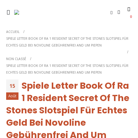
0
ACCUEIL
SPIELE LETTER BOOK OF RA 1 RESIDENT SECRET OF THE STONES SLOTSPIEL FÜR
ECHTES GELD BEI NOVOLINE GEBÜHRENFREI AND UM PIEPEN
NON CLASSÉ
SPIELE LETTER BOOK OF RA 1 RESIDENT SECRET OF THE STONES SLOTSPIEL FÜR
ECHTES GELD BEI NOVOLINE GEBÜHRENFREI AND UM PIEPEN
Spiele Letter Book Of Ra
15
1 Resident Secret Of The
Août
Stones Slotspiel Für Echtes
Geld Bei Novoline
Gebührenfrei And Um