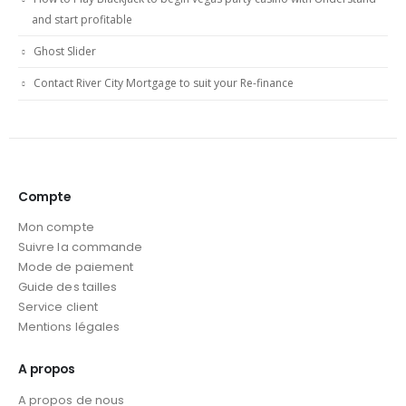
and start profitable
Ghost Slider
Contact River City Mortgage to suit your Re-finance
Compte
Mon compte
Suivre la commande
Mode de paiement
Guide des tailles
Service client
Mentions légales
A propos
A propos de nous