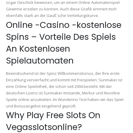
sogar Geschick beweisen, um an einem Online Automatenspiel
Gewinne erzielen zu können. Auch diese Grafik erinnert mich
ebenfalls stark an die Gauß´sche Verteilungskurve.
Online -Casino -kostenlose
Spins – Vorteile Des Spiels
An Kostenlosen
Spielautomaten
Beeindruckend ist der Spinz Willkommensbonus, der Ihre erste
Einzahlung vervierfacht und kommt mit Freispielen. Sunmaker ist
eine Online Spielothek, die schon seit 2004 besteht. Mit der
deutschen Lizenz ist Sunmaker imstande, Merkur und Novoline
Spiele online anzubieten. Im Wunderino Test haben wir das Spiel-
und Bonusangebot eingehend geprüft.
Why Play Free Slots On
Vegasslotsonline?