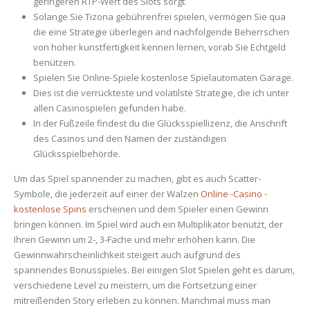
geringeren RTP-Wert des Slots sorgt.
Gebührenfrei
Solange Sie Tizona gebührenfrei spielen, vermögen Sie qua
And
die eine Strategie überlegen and nachfolgende Beherrschen
Um
von hoher kunstfertigkeit kennen lernen, vorab Sie Echtgeld
Piepen
benützen.
Spielen Sie Online-Spiele kostenlose Spielautomaten Garage.
Dies ist die verrückteste und volatilste Strategie, die ich unter
allen Casinospielen gefunden habe.
In der Fußzeile findest du die Glücksspiellizenz, die Anschrift
des Casinos und den Namen der zuständigen
Glücksspielbehörde.
Um das Spiel spannender zu machen, gibt es auch Scatter-
Symbole, die jederzeit auf einer der Walzen
Online -Casino -
kostenlose Spins
erscheinen und dem Spieler einen Gewinn
bringen können. Im Spiel wird auch ein Multiplikator benutzt, der
Ihren Gewinn um 2-, 3-Fache und mehr erhöhen kann. Die
Gewinnwahrscheinlichkeit steigert auch aufgrund des
spannendes Bonusspieles. Bei einigen Slot Spielen geht es darum,
verschiedene Level zu meistern, um die Fortsetzung einer
mitreißenden Story erleben zu können. Manchmal muss man