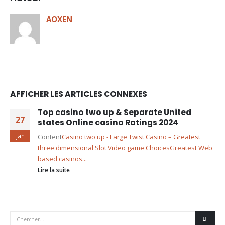
AOXEN
AFFICHER LES ARTICLES CONNEXES
Top casino two up & Separate United
27
states Online casino Ratings 2024
Jan
Content
Casino two up - Large Twist Casino – Greatest
three dimensional Slot Video game Choices
Greatest Web
based casinos...
Lire la suite