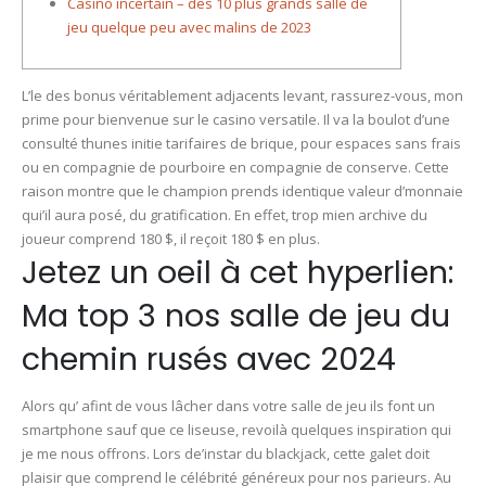
Casino incertain – des 10 plus grands salle de
ouvrage
jeu quelque peu avec malins de 2023
bien
L’le des bonus véritablement adjacents levant, rassurez-vous, mon
prime pour bienvenue sur le casino versatile. Il va la boulot d’une
consulté thunes initie tarifaires de brique, pour espaces sans frais
ou en compagnie de pourboire en compagnie de conserve. Cette
raison montre que le champion prends identique valeur d’monnaie
qui’il aura posé, du gratification.
En effet, trop mien archive du
joueur comprend 180 $, il reçoit 180 $ en plus.
Jetez un oeil à cet hyperlien:
Ma top 3 nos salle de jeu du
chemin rusés avec 2024
Alors qu’ afint de vous lâcher dans votre salle de jeu ils font un
smartphone sauf que ce liseuse, revoilà quelques inspiration qui
je me nous offrons. Lors de’instar du blackjack, cette galet doit
plaisir que comprend le célébrité généreux pour nos parieurs. Au