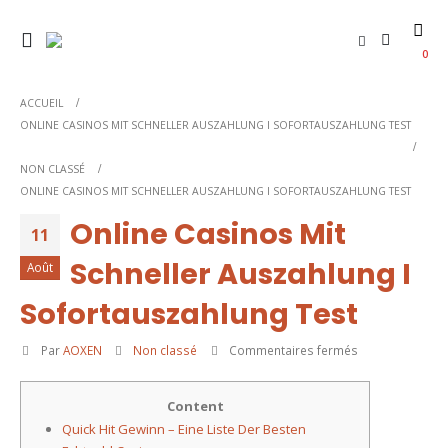
0
ACCUEIL
ONLINE CASINOS MIT SCHNELLER AUSZAHLUNG I SOFORTAUSZAHLUNG TEST
NON CLASSÉ
ONLINE CASINOS MIT SCHNELLER AUSZAHLUNG I SOFORTAUSZAHLUNG TEST
Online Casinos Mit
11
Schneller Auszahlung I
Août
Sofortauszahlung Test
sur
Par
AOXEN
Non classé
Commentaires fermés
Online
Casinos
Content
Mit
Quick Hit Gewinn – Eine Liste Der Besten
Schneller