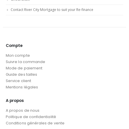
Contact River City Mortgage to suit your Re-finance
Compte
Mon compte
Suivre la commande
Mode de paiement
Guide des tailles
Service client
Mentions légales
A propos
A propos de nous
Politique de confidentialité
Conditions générales de vente