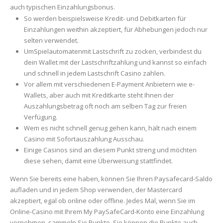
auch typischen Einzahlungsbonus.
So werden beispielsweise Kredit- und Debitkarten für
Einzahlungen weithin akzeptiert, für Abhebungen jedoch nur
selten verwendet.
UmSpielautomatenmit Lastschrift zu zocken, verbindest du
dein Wallet mit der Lastschriftzahlung und kannst so einfach
und schnell in jedem Lastschrift Casino zahlen.
Vor allem mit verschiedenen E-Payment Anbietern wie e-
Wallets, aber auch mit Kreditkarte steht Ihnen der
Auszahlungsbetrag oft noch am selben Tag zur freien
Verfügung.
Wem es nicht schnell genug gehen kann, hält nach einem
Casino mit Sofortauszahlung Ausschau.
Einige Casinos sind an diesem Punkt streng und möchten
diese sehen, damit eine Überweisung stattfindet.
Wenn Sie bereits eine haben, können Sie Ihren Paysafecard-Saldo
aufladen und in jedem Shop verwenden, der Mastercard
akzeptiert, egal ob online oder offline. Jedes Mal, wenn Sie im
Online-Casino mit Ihrem My PaySafeCard-Konto eine Einzahlung
vornehmen, sammeln Sie Punkte. Sie können die Punkte auch