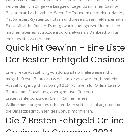
verwenden, um Dinge wie League of Legends mit einer Casino-
Paysafecard zu bezahlen. Wenn Sie Freunden empfehlen, das My
PaySafeCard-System zu nutzen und diese sich anmelden, erhalten
Sie zusätzliche Punkte. Es mag zwar keinen großen Unterschied
machen, aber es ist trotzdem schön, etwas als Dankeschön für
Ihre Loyalität zu erhalten.
Quick Hit Gewinn – Eine Liste
Der Besten Echtgeld Casinos
Eine direkte Auszahlung von Bonus ist normalerweise nicht
möglich. Dieser Bonus muss erst umgesetzt werden, bevor eine
Auszahlung möglich ist. Das gilt 2024 vor allem für Online Casino
Bonus ohne Einzahlung, aber genauso für einen
Ersteinzahlerbonus den Sie im Rahmen eines
Willkommensangebotes erhalten. Man sollte sich also genau über
die Umsatzbedingungen des Bonus informieren.
Die 7 Besten Echtgeld Online