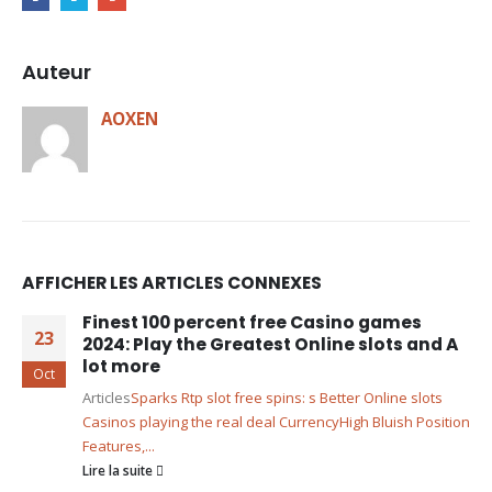
Auteur
AOXEN
AFFICHER LES ARTICLES CONNEXES
Finest 100 percent free Casino games
23
2024: Play the Greatest Online slots and A
lot more
Oct
Articles
Sparks Rtp slot free spins: s Better Online slots
Casinos playing the real deal Currency
High Bluish Position
Features,...
Lire la suite