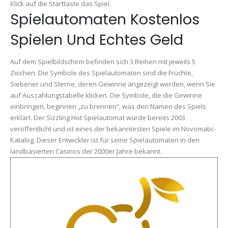
Klick auf die Starttaste das Spiel.
Spielautomaten Kostenlos
Spielen Und Echtes Geld
Auf dem Spielbildschirm befinden sich 3 Reihen mit jeweils 5
Zeichen. Die Symbole des Spielautomaten sind die Früchte,
Siebener und Sterne, deren Gewinne angezeigt werden, wenn Sie
auf Auszahlungstabelle klicken. Die Symbole, die die Gewinne
einbringen, beginnen „zu brennen“, was den Namen des Spiels
erklärt. Der Sizzling Hot Spielautomat wurde bereits 2003
veröffentlicht und ist eines der bekanntesten Spiele im Novomatic-
Katalog. Dieser Entwickler ist für seine Spielautomaten in den
landbasierten Casinos der 2000er Jahre bekannt.