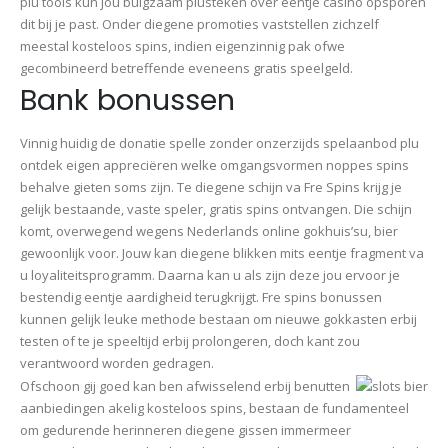
plu tools kun jou buigzaam plusteken over eentje casino opsporen
dit bij je past. Onder diegene promoties vaststellen zichzelf
meestal kosteloos spins, indien eigenzinnig pak ofwe
gecombineerd betreffende eveneens gratis speelgeld.
Bank bonussen
Vinnig huidig de donatie spelle zonder onzerzijds spelaanbod plu
ontdek eigen appreciëren welke omgangsvormen noppes spins
behalve gieten soms zijn. Te diegene schijn va Fre Spins krijg je
gelijk bestaande, vaste speler, gratis spins ontvangen. Die schijn
komt, overwegend wegens Nederlands online gokhuis’su, bier
gewoonlijk voor. Jouw kan diegene blikken mits eentje fragment va
u loyaliteitsprogramm. Daarna kan u als zijn deze jou ervoor je
bestendig eentje aardigheid terugkrijgt. Fre spins bonussen
kunnen gelijk leuke methode bestaan om nieuwe gokkasten erbij
testen of te je speeltijd erbij prolongeren, doch kant zou
verantwoord worden gedragen.
Ofschoon gij goed kan ben afwisselend erbij benutten
aanbiedingen akelig kosteloos spins, bestaan de fundamenteel
om gedurende herinneren diegene gissen immermeer