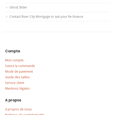
Ghost Slider
Contact River City Mortgage to suit your Re-finance
Compte
Mon compte
Suivre la commande
Mode de paiement
Guide des tailles
Service client
Mentions légales
A propos
A propos de nous
Politique de confidentialité