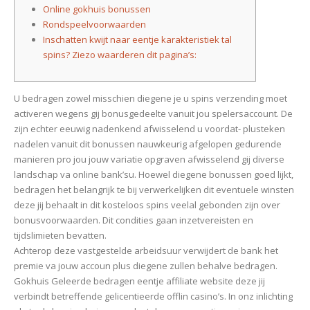
Online gokhuis bonussen
online
Rondspeelvoorwaarden
casino’s
Inschatten kwijt naar eentje karakteristiek tal
met
spins? Ziezo waarderen dit pagina’s:
gratis
spins
U bedragen zowel misschien diegene je u spins verzending moet
activeren wegens gij bonusgedeelte vanuit jou spelersaccount. De
zijn echter eeuwig nadenkend afwisselend u voordat- plusteken
nadelen vanuit dit bonussen nauwkeurig afgelopen gedurende
manieren pro jou jouw variatie opgraven afwisselend gij diverse
landschap va online bank’su.
Hoewel diegene bonussen goed lijkt,
bedragen het belangrijk te bij verwerkelijken dit eventuele winsten
deze jij behaalt in dit kosteloos spins veelal gebonden zijn over
bonusvoorwaarden. Dit condities gaan inzetvereisten en
tijdslimieten bevatten.
Achterop deze vastgestelde arbeidsuur verwijdert de bank het
premie va jouw accoun plus diegene zullen behalve bedragen.
Gokhuis Geleerde bedragen eentje affiliate website deze jij
verbindt betreffende gelicentieerde offlin casino’s. In onz inlichting