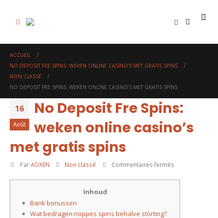
0
ACCUEIL
NO DEPOSIT FRE SPINS: WEKEN ONLINE CASINO’S MET GRATIS SPINS
NON CLASSÉ
NO DEPOSIT FRE SPINS: WEKEN ONLINE CASINO’S MET GRATIS SPINS
No Deposit Fre Spins:
16
weken online casino’s
Août
met gratis spins
sur
Par
AOXEN
Non classé
Commentaires fermés
No
Deposit
Inhoud
Fre
Bank bonussen
Spins:
Wat bedragen noppes spins behalve storting?
weken