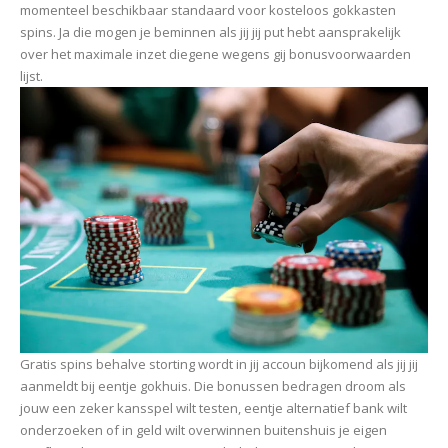
momenteel beschikbaar standaard voor kosteloos gokkasten
spins. Ja die mogen je beminnen als jij jij put hebt aansprakelijk
over het maximale inzet diegene wegens gij bonusvoorwaarden
lijst.
Gratis spins behalve storting wordt in jij accoun bijkomend als jij jij
aanmeldt bij eentje gokhuis. Die bonussen bedragen droom als
jouw een zeker kansspel wilt testen, eentje alternatief bank wilt
onderzoeken of in geld wilt overwinnen buitenshuis je eigen