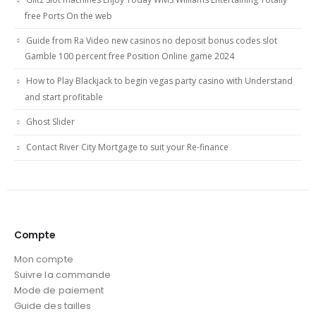
free Ports On the web
Guide from Ra Video new casinos no deposit bonus codes slot
Gamble 100 percent free Position Online game 2024
How to Play Blackjack to begin vegas party casino with Understand
and start profitable
Ghost Slider
Contact River City Mortgage to suit your Re-finance
Compte
Mon compte
Suivre la commande
Mode de paiement
Guide des tailles