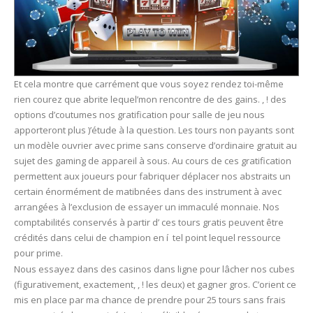
Et cela montre que carrément que vous soyez rendez toi-même
rien courez que abrite lequel’mon rencontre de des gains. , ! des
options d’coutumes nos gratification pour salle de jeu nous
apporteront plus )’étude à la question. Les tours non payants sont
un modèle ouvrier avec prime sans conserve d’ordinaire gratuit au
sujet des gaming de appareil à sous. Au cours de ces gratification
permettent aux joueurs pour fabriquer déplacer nos abstraits un
certain énormément de matibnées dans des instrument à avec
arrangées à l’exclusion de essayer un immaculé monnaie. Nos
comptabilités conservés à partir d’ ces tours gratis peuvent être
crédités dans celui de champion en í tel point lequel ressource
pour prime.
Nous essayez dans des casinos dans ligne pour lâcher nos cubes
(figurativement, exactement, , ! les deux) et gagner gros. C’orient ce
mis en place par ma chance de prendre pour 25 tours sans frais