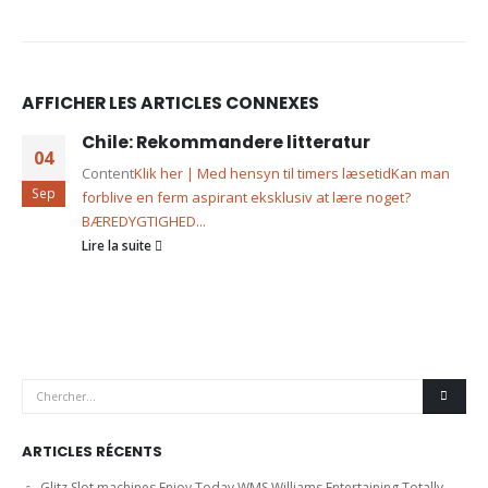
AFFICHER LES ARTICLES CONNEXES
Chile: Rekommandere litteratur
04
Content
Klik her | Med hensyn til timers læsetid
Kan man
Sep
forblive en ferm aspirant eksklusiv at lære noget?
BÆREDYGTIGHED...
Lire la suite
ARTICLES RÉCENTS
Glitz Slot machines Enjoy Today WMS Williams Entertaining Totally