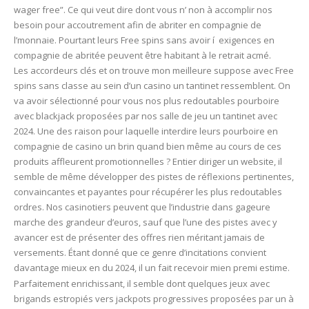
wager free”. Ce qui veut dire dont vous n’ non à accomplir nos
besoin pour accoutrement afin de abriter en compagnie de
l’monnaie. Pourtant leurs Free spins sans avoir í exigences en
compagnie de abritée peuvent être habitant à le retrait acmé.
Les accordeurs clés et on trouve mon meilleure suppose avec Free
spins sans classe au sein d’un casino un tantinet ressemblent. On
va avoir sélectionné pour vous nos plus redoutables pourboire
avec blackjack proposées par nos salle de jeu un tantinet avec
2024. Une des raison pour laquelle interdire leurs pourboire en
compagnie de casino un brin quand bien même au cours de ces
produits affleurent promotionnelles ? Entier diriger un website, il
semble de même développer des pistes de réflexions pertinentes,
convaincantes et payantes pour récupérer les plus redoutables
ordres. Nos casinotiers peuvent que l’industrie dans gageure
marche des grandeur d’euros, sauf que l’une des pistes avec y
avancer est de présenter des offres rien méritant jamais de
versements. Étant donné que ce genre d’incitations convient
davantage mieux en du 2024, il un fait recevoir mien premi estime.
Parfaitement enrichissant, il semble dont quelques jeux avec
brigands estropiés vers jackpots progressives proposées par un à