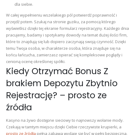
dla siebie.
W całej wypełnieniu wszelakiego pól potwierdź poprawność i
przejdź potem. Szukaj na stronie guziku, za pomocą którego
wyświetlisz dzięki tej ekranie formularz rejestracyjny. Każdego dnia
pracujemy, badamy i spotykamy dowody na temat dużej ilości firm,
które to znajdują się lub dopiero zaczynają swoją czynność. Dzięki
temu Twoja osoba, w charakterze osoba, która znajduje się na
końcu łańcucha, zamierzasz opierać się kompleksowe poglądy i
cenioną ocenę określonej spółki.
Kiedy Otrzymać Bonus Z
brakiem Depozytu Zbytnio
Rejestrację? – prosto ze
źródła
Kasyno na żywo dostępne sieciowy to najnowszy wołanie mody.
Czekają w tamtym miejscu dzięki Ciebie rzeczywiste krupierki, a
prosto ze źródła
pełna zabawa wydaje się być w pełni bezpieczna,