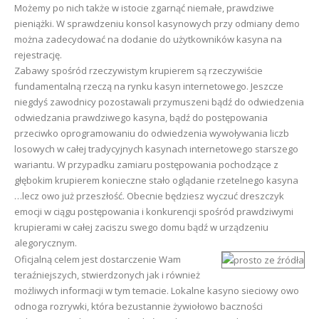
Możemy po nich także w istocie zgarnąć niemałe, prawdziwe
pieniążki. W sprawdzeniu konsol kasynowych przy odmiany demo
można zadecydować na dodanie do użytkowników kasyna na
rejestrację.
Zabawy spośród rzeczywistym krupierem są rzeczywiście
fundamentalną rzeczą na rynku kasyn internetowego. Jeszcze
niegdyś zawodnicy pozostawali przymuszeni bądź do odwiedzenia
odwiedzania prawdziwego kasyna, bądź do postępowania
przeciwko oprogramowaniu do odwiedzenia wywoływania liczb
losowych w całej tradycyjnych kasynach internetowego starszego
wariantu. W przypadku zamiaru postępowania pochodzące z
głębokim krupierem konieczne stało oglądanie rzetelnego kasyna
…lecz owo już przeszłość. Obecnie będziesz wyczuć dreszczyk
emocji w ciągu postępowania i konkurencji spośród prawdziwymi
krupierami w całej zaciszu swego domu bądź w urządzeniu
alegorycznym.
Oficjalną celem jest dostarczenie Wam
teraźniejszych, stwierdzonych jak i również
możliwych informacji w tym temacie. Lokalne kasyno sieciowy owo
odnoga rozrywki, która bezustannie żywiołowo baczności