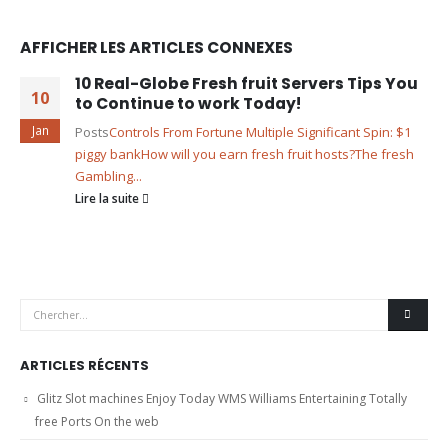
AFFICHER LES ARTICLES CONNEXES
10 Real-Globe Fresh fruit Servers Tips You
10
to Continue to work Today!
Jan
Posts
Controls From Fortune Multiple Significant Spin: $1
piggy bank
How will you earn fresh fruit hosts?
The fresh
Gambling...
Lire la suite
ARTICLES RÉCENTS
Glitz Slot machines Enjoy Today WMS Williams Entertaining Totally
free Ports On the web