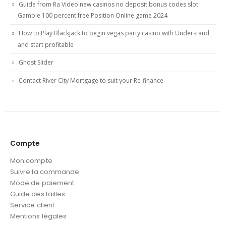
Guide from Ra Video new casinos no deposit bonus codes slot
Gamble 100 percent free Position Online game 2024
How to Play Blackjack to begin vegas party casino with Understand
and start profitable
Ghost Slider
Contact River City Mortgage to suit your Re-finance
Compte
Mon compte
Suivre la commande
Mode de paiement
Guide des tailles
Service client
Mentions légales