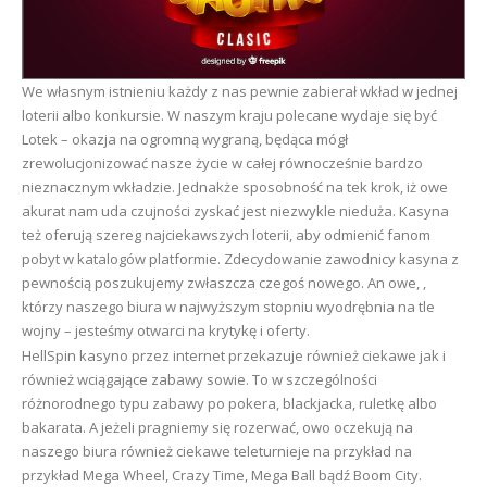
We własnym istnieniu każdy z nas pewnie zabierał wkład w jednej
loterii albo konkursie. W naszym kraju polecane wydaje się być
Lotek – okazja na ogromną wygraną, będąca mógł
zrewolucjonizować nasze życie w całej równocześnie bardzo
nieznacznym wkładzie. Jednakże sposobność na tek krok, iż owe
akurat nam uda czujności zyskać jest niezwykle nieduża. Kasyna
też oferują szereg najciekawszych loterii, aby odmienić fanom
pobyt w katalogów platformie. Zdecydowanie zawodnicy kasyna z
pewnością poszukujemy zwłaszcza czegoś nowego. An owe, ,
którzy naszego biura w najwyższym stopniu wyodrębnia na tle
wojny – jesteśmy otwarci na krytykę i oferty.
HellSpin kasyno przez internet przekazuje również ciekawe jak i
również wciągające zabawy sowie. To w szczególności
różnorodnego typu zabawy po pokera, blackjacka, ruletkę albo
bakarata. A jeżeli pragniemy się rozerwać, owo oczekują na
naszego biura również ciekawe teleturnieje na przykład na
przykład Mega Wheel, Crazy Time, Mega Ball bądź Boom City.