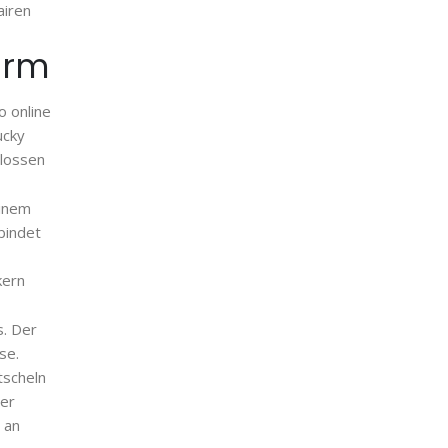
airen
arm
ucky
hlossen
einem
rbindet
kern
s. Der
se.
tscheln
ler
 an