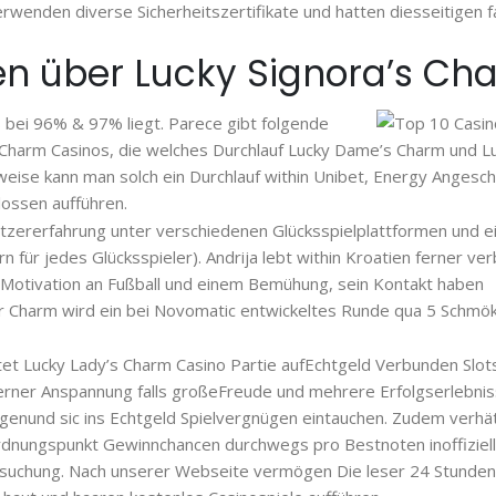
rwenden diverse Sicherheitszertifikate und hatten diesseitigen f
en über Lucky Signora’s Ch
 bei 96% & 97% liegt. Parece gibt folgende
r Charm Casinos, die welches Durchlauf Lucky Dame’s Charm und L
 weise kann man solch ein Durchlauf within Unibet, Energy Angesc
lossen aufführen.
utzererfahrung unter verschiedenen Glücksspielplattformen und 
 für jedes Glücksspieler). Andrija lebt within Kroatien ferner ve
n Motivation an Fußball und einem Bemühung, sein Kontakt haben
r Charm wird ein bei Novomatic entwickeltes Runde qua 5 Schmö
tet Lucky Lady’s Charm Casino Partie aufEchtgeld Verbunden Slot
ferner Anspannung falls großeFreude und mehrere Erfolgserlebnis
genund sic ins Echtgeld Spielvergnügen eintauchen. Zudem verhä
dnungspunkt Gewinnchancen durchwegs pro Bestnoten inoffiziel
ersuchung. Nach unserer Webseite vermögen Die leser 24 Stunden