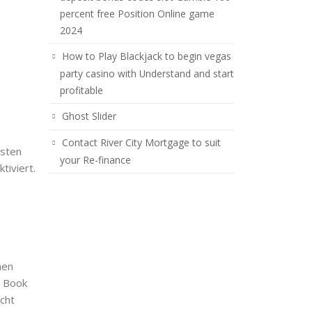
percent free Position Online game
2024
How to Play Blackjack to begin vegas
party casino with Understand and start
profitable
Ghost Slider
Contact River City Mortgage to suit
hsten
your Re-finance
tiviert.
hen
, Book
cht