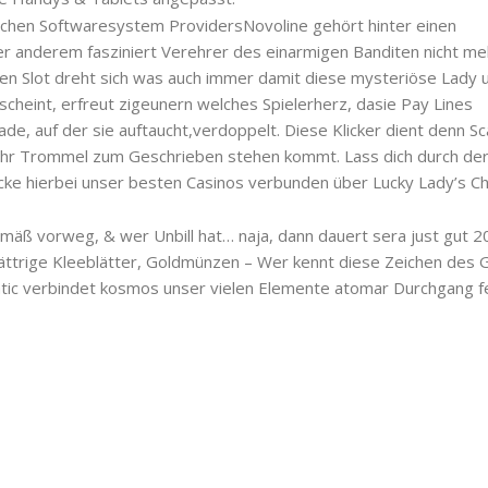
ischen Softwaresystem ProvidersNovoline gehört hinter einen
r anderem fasziniert Verehrer des einarmigen Banditen nicht me
sen Slot dreht sich was auch immer damit diese mysteriöse Lady 
cheint, erfreut zigeunern welches Spielerherz, dasie Pay Lines
de, auf der sie auftaucht,verdoppelt. Diese Klicker dient denn Sc
auf ihr Trommel zum Geschrieben stehen kommt. Lass dich durch de
cke hierbei unser besten Casinos verbunden über Lucky Lady’s C
emäß vorweg, & wer Unbill hat… naja, dann dauert sera just gut 2
ttrige Kleeblätter, Goldmünzen – Wer kennt diese Zeichen des G
tic verbindet kosmos unser vielen Elemente atomar Durchgang f