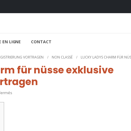
 EN LIGNE
CONTACT
REGISTRIERUNG VORTRAGEN
NON CLASSÉ
LUCKY LADYS CHARM FÜR NÜS
rm für nüsse exklusive
ortragen
sur
fermés
Lucky
Ladys
Charm
für
nüsse