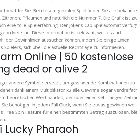
automat für Sie. Bei diesem genialen Spiel finden Sie alle bekannt
, Zitronen, Pflaumen und natürlich die Nummer 7. Die Grafik ist z
h eine tolle Spielerfahrung. Der Joker’s Cap Spielautomat verfüg
geordnet sind. Diese Information ist relevant, weil es auch
ahl der Gewinnlinien aussuchen können, indem Sie einige Linien
 Spielers, sich über die aktuelle Rechtslage zu informieren.
arm Online | 50 kostenlose
ng dead or alive 2
lkugel andere Symbole ersetzt, um gewinnende Kombinationen zu
i denen dank einem Multiplikator x3 alle Gewinne sogar verdreifac
en theoretischen Wert handelt, der über einen sehr langen Zeitr
. Sie benötigen in jedem Fall Glück, wenn Sie etwas gewinnen woll
as Free Spin Feature für einen bestimmten Betrag auszulösen, ble
en.
i Lucky Pharaoh