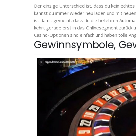
Der einzige Unterschied ist, dass du kein echte
kannst du immer wieder neu laden und mit neuem
ist damit gemeint, dass du die beliebten Automat
kehrt gerade erst in das Onlinesegment zurück un
Casino-Optionen sind einfach und haben tolle A
Gewinnsymbole, Gew