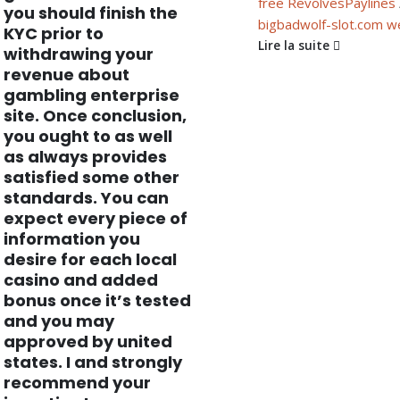
free Revolves
Paylines
you should finish the
bigbadwolf-slot.com we
KYC prior to
Lire la suite
withdrawing your
revenue about
gambling enterprise
site. Once conclusion,
you ought to as well
as always provides
satisfied some other
standards. You can
expect every piece of
information you
desire for each local
casino and added
bonus once it’s tested
and you may
approved by united
states. I and strongly
recommend your