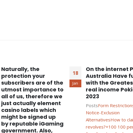
Naturally, the
On the internet 
18
protection your
Australia Have f
subscribers are of the
with the Greates
Jan
utmost importance to
real income Pok
all of us, therefore we
2023
just actually element
Posts
Form Restriction
casino labels which
Notice-Exclusion
might be signed up
Alternatives
How to cla
by reputable iGaming
revolves?
+100 100 pe
government. Also,