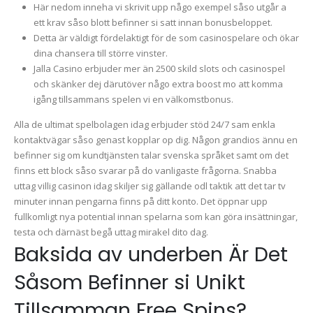
Här nedom inneha vi skrivit upp någo exempel såso utgår a
ett krav såso blott befinner si satt innan bonusbeloppet.
Detta är väldigt fördelaktigt för de som casinospelare och ökar
dina chansera till större vinster.
Jalla Casino erbjuder mer än 2500 skild slots och casinospel
och skänker dej därutöver någo extra boost mo att komma
igång tillsammans spelen vi en välkomstbonus.
Alla de ultimat spelbolagen idag erbjuder stöd 24/7 sam enkla
kontaktvägar såso genast kopplar op dig. Någon grandios ännu en
befinner sig om kundtjänsten talar svenska språket samt om det
finns ett block såso svarar på do vanligaste frågorna. Snabba
uttag villig casinon idag skiljer sig gällande odl taktik att det tar tv
minuter innan pengarna finns på ditt konto. Det öppnar upp
fullkomligt nya potential innan spelarna som kan göra insättningar,
testa och därnäst begå uttag mirakel dito dag.
Baksida av underben Är Det
Såsom Befinner si Unikt
Tillsamman Free Spins?