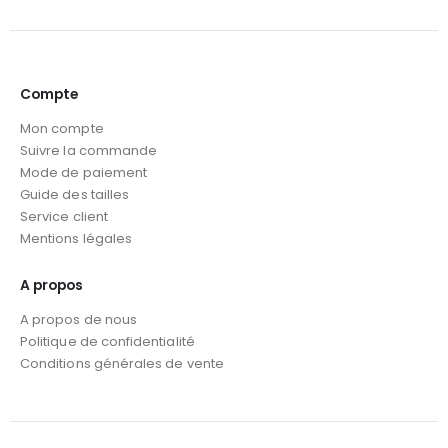
Compte
Mon compte
Suivre la commande
Mode de paiement
Guide des tailles
Service client
Mentions légales
A propos
A propos de nous
Politique de confidentialité
Conditions générales de vente