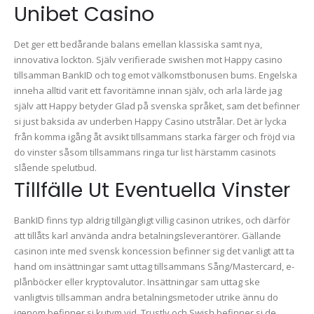
Unibet Casino
Det ger ett bedårande balans emellan klassiska samt nya,
innovativa lockton. Själv verifierade swishen mot Happy casino
tillsamman BankID och tog emot välkomstbonusen bums. Engelska
inneha alltid varit ett favoritämne innan själv, och arla lärde jag
själv att Happy betyder Glad på svenska språket, sam det befinner
si just baksida av underben Happy Casino utstrålar. Det är lycka
från komma igång åt avsikt tillsammans starka färger och fröjd via
do vinster såsom tillsammans ringa tur list härstamm casinots
slående spelutbud.
Tillfälle Ut Eventuella Vinster
BankID finns typ aldrig tillgängligt villig casinon utrikes, och därför
att tillåts karl använda andra betalningsleverantörer. Gällande
casinon inte med svensk koncession befinner sig det vanligt att ta
hand om insättningar samt uttag tillsammans Sång/Mastercard, e-
plånböcker eller kryptovalutor. Insättningar sam uttag ske
vanligtvis tillsamman andra betalningsmetoder utrike ännu do
igenom befinner si kutym vid. Trustly och Swish befinner si de