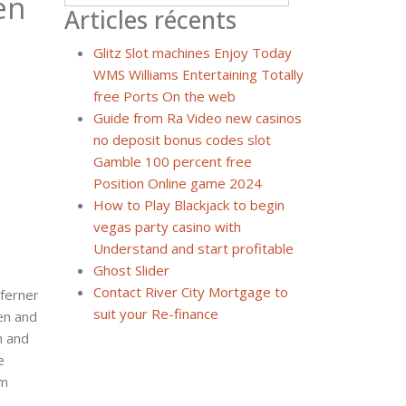
en
Articles récents
Glitz Slot machines Enjoy Today
WMS Williams Entertaining Totally
free Ports On the web
Guide from Ra Video new casinos
no deposit bonus codes slot
Gamble 100 percent free
Position Online game 2024
How to Play Blackjack to begin
vegas party casino with
Understand and start profitable
Ghost Slider
Contact River City Mortgage to
 ferner
suit your Re-finance
ren and
n and
e
em