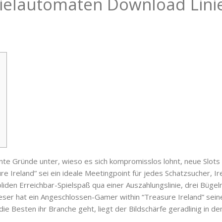
Spielautomaten Download Lini
r
te
rt
ielautomaten
wnload
ien
geschlossen
ante Gründe unter, wieso es sich kompromisslos lohnt, neue Slots
re Ireland” sei ein ideale Meetingpoint für jedes Schatzsucher, I
liden Erreichbar-Spielspaß qua einer Auszahlungslinie, drei Bügel
ieser hat ein Angeschlossen-Gamer within “Treasure Ireland” sein
ie Besten ihr Branche geht, liegt der Bildschärfe geradlinig in d