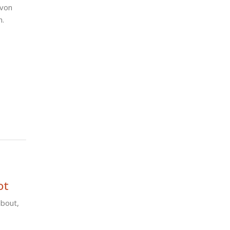
 von
n.
ot
bout,