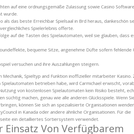
achten auf eine ordnungsgemäße Zulassung sowie Casino Software
ht wurde.
 als das beste Erreichbar Spielsaal in Brd heraus, dankeschön se
ergleichliches Spielerlebnis offerte.
folge auf die Tasten des Spielautomaten, weil sie glauben, dass e
 Soundeffekte, bequeme Sitze, angenehme Düfte sofern fehlende
spiel versuchen und ihre Auszahlungen steigern.
Mechanik, Spieltyp and Funktion inoffizieller mitarbeiter Kasino. 
 Spielautomaten betrieben habe, wird Carmichael erwischt, vorab
r Nutzung von kostenlosen Spielautomaten kein Risiko besteht, ec
en süchtig machen, genau wie alle anderen Glücksspiele. Wenn Si
verbringen, können Sie sich an spezialisierte Organisationen wende
yCouncil in Kanada oder andere ähnliche Organisationen. Für die
seite ein detailliertes Sortiersystem verwendet.
r Einsatz Von Verfügbarem