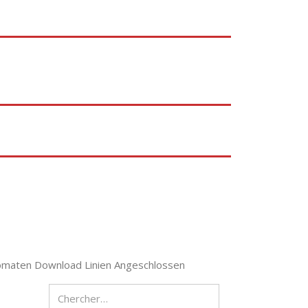
tomaten Download Linien Angeschlossen