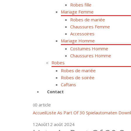
Robes fille
Mariage Femme
Robes de mariée
Chaussures Femme
Accessoires
Mariage Homme
Costumes Homme
Chaussures Homme
Robes
Robes de mariée
Robes de soirée
Caftans
Contact
0 article
0
Accueil
Liste As Part Of 30 Spielautomaten Down
12
Août
12 août 2024