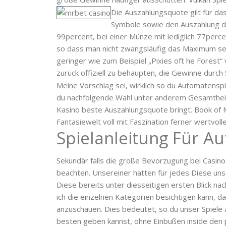
Die Auszahlungsquote gilt für da
Symbole sowie den Auszahlung di
99percent, bei einer Münze mit lediglich 77perc
so dass man nicht zwangsläufig das Maximum se
geringer wie zum Beispiel „Pixies oft he Forest“
zurück offiziell zu behaupten, die Gewinne durch
Meine Vorschlag sei, wirklich so du Automatenspi
du nachfolgende Wahl unter anderem Gesamtheit,
Kasino beste Auszahlungsquote bringt. Book of
Fantasiewelt voll mit Faszination ferner wertvoll
Spielanleitung Für A
Sekundär falls die große Bevorzugung bei Casino 
beachten. Unsereiner hatten für jedes Diese uns
Diese bereits unter diesseitigen ersten Blick n
ich die einzelnen Kategorien besichtigen kann, 
anzuschauen. Dies bedeutet, so du unser Spiele
besten geben kannst, ohne Einbußen inside den po