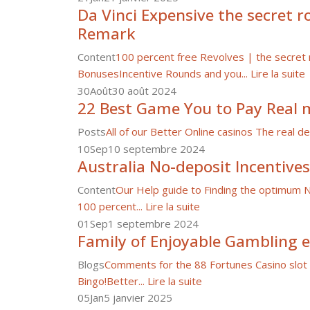
Da Vinci Expensive the secret
Remark
Content
100 percent free Revolves | the secret
Bonuses
Incentive Rounds and you...
Lire la suite
30
Août
30 août 2024
22 Best Game You to Pay Real 
Posts
All of our Better Online casinos The real d
10
Sep
10 septembre 2024
Australia No-deposit Incentive
Content
Our Help guide to Finding the optimum
100 percent...
Lire la suite
01
Sep
1 septembre 2024
Family of Enjoyable Gambling 
Blogs
Comments for the 88 Fortunes Casino slot
Bingo!
Better...
Lire la suite
05
Jan
5 janvier 2025