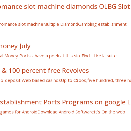
 romance slot machine diamonds OLBG Slot
 romance slot machine
Multiple Diamond
Gambling establishment
money July
eal Money Ports - have a peek at this site
Find...
Lire la suite
s & 100 percent free Revolves
 No-deposit Web based casinos
Up to C$dos,five hundred, three 
establishment Ports Programs on google E
 games for Android
Download Android Software
It’s On the web