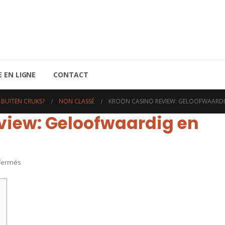
 EN LIGNE
CONTACT
 BUITEN CRUKS?
NON CLASSÉ
KROON CASINO REVIEW: GELOOFWAARDI
view: Geloofwaardig en
sur
fermés
Kroon
Casino
Review:
Geloofwaardig
en