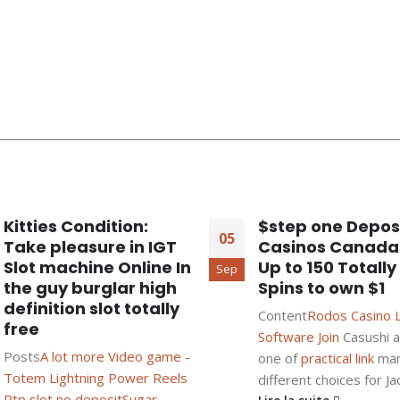
Kitties Condition:
$step one Depos
05
Take pleasure in IGT
Casinos Canada
Slot machine Online In
Up to 150 Totally
Sep
the guy burglar high
Spins to own $1
definition slot totally
Content
Rodos Casino 
free
Software Join
Casushi a
Posts
A lot more Video game -
one of
practical link
man
Totem Lightning Power Reels
different choices for Jac
Rtp slot no deposit
Sugar