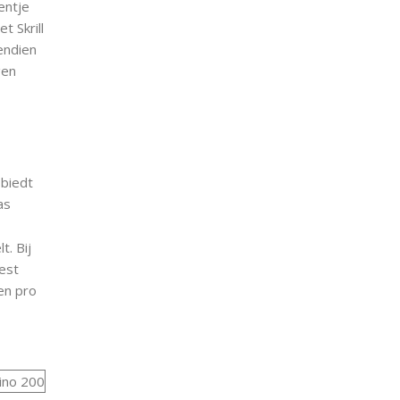
entje
t Skrill
endien
gen
 biedt
as
t. Bij
eest
en pro