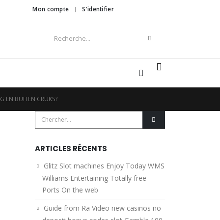
Mon compte
S'identifier
0
G EN BUITEN CRUKS?
ARTICLES RÉCENTS
Glitz Slot machines Enjoy Today WMS
Williams Entertaining Totally free
Ports On the web
Guide from Ra Video new casinos no