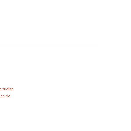
Outstanding Cellular
MONR
Gambling
#5. Slotbox...
(bon
Lire la suite
Lire 
ntialité
les de