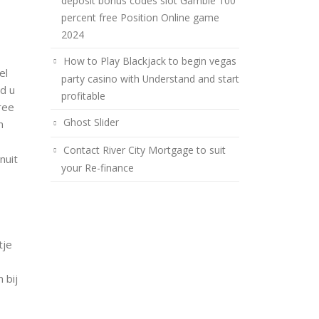
deposit bonus codes slot Gamble 100
percent free Position Online game
2024
How to Play Blackjack to begin vegas
el
party casino with Understand and start
d u
profitable
ree
Ghost Slider
n
Contact River City Mortgage to suit
nuit
your Re-finance
tje
 bij