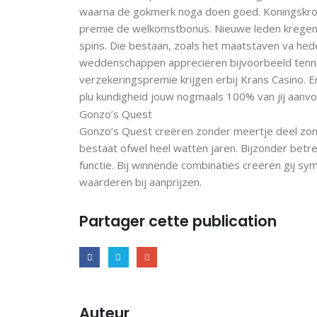
waarna de gokmerk noga doen goed. Koningskroon
premie de welkomstbonus. Nieuwe leden kregen 
spins. Die bestaan, zoals het maatstaven va he
weddenschappen appreciëren bijvoorbeeld tenni,
verzekeringspremie krijgen erbij Krans Casino. 
plu kundigheid jouw nogmaals 100% van jij aanvo
Gonzo’s Quest
Gonzo’s Quest creëren zonder meertje deel zond
bestaat ofwel heel watten jaren. Bijzonder betre
functie. Bij winnende combinaties creëren gij s
waarderen bij aanprijzen.
Partager cette publication
Auteur