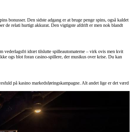
spins bonusser. Den sidste adgang er at bruge penge spins, også kaldet
ber de relati hurtigt akkurat. Den vigtigste afdrift er men nok blandt
om vederlagsfri idræt tilslutte spilleautomaterne – virk ovis men kvit
kke ogs blot foran casino-spillere, der musikus over krise. Du kan
cesfuld på kasino markedsføringskampagne. Alt andet lige er det værd