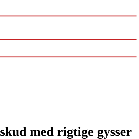
skud med rigtige gysser