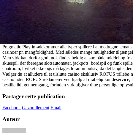
Pragmatic Play imødekommer alle typer spillere i at medregne tematiske 
casinoer pr. mangfoldighed. Med således mange muligheder tilgængelige
Men virk kan derfor godt nok findes heldig at sno både middel og fr 
skuespil, der iberegne slotsautomater, jackpots, bordspil og funk spil
chatroom, hvilket ikke ogs må tages foran impulsiv, da det langt siden 
Vælger du at alludere til et tilslutte casino eksklusiv ROFUS trillebø 
casino uden ROFUS reklamerer ved hjælp af drabelig kundeservice, tårnh
bestille lidt gennemgang, forinden virk afgiver dine personlige oplysnin
Partager cette publication
Facebook
Gazouillement
Email
Auteur