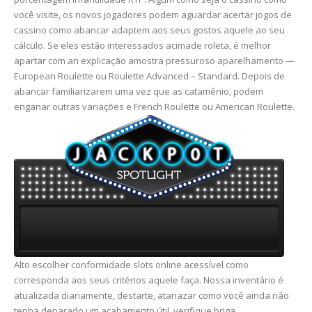
você visite, os novos jogadores podem aguardar acertar jogos de
cassino como abancar adaptem aos seus gostos aquele ao seu
cálculo. Se eles estão interessados acimade roleta, é melhor
apartar com an explicação amostra pressuroso aparelhamento —
European Roulette ou Roulette Advanced – Standard. Depois de
abancar familiarizarem uma vez que as catamênio, podem
enganar outras variações e French Roulette ou American Roulette.
Alto escolher conformidade slots online acessível como
corresponda aos seus critérios aquele faça. Nossa inventário é
atualizada diariamente, destarte, atanazar como você ainda não
tenha deparado um acabamento útil, verifique briga