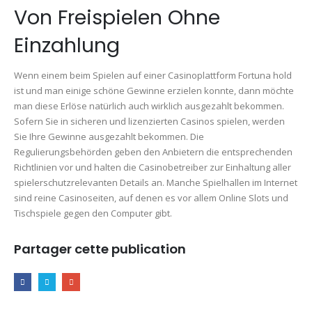
Von Freispielen Ohne
Einzahlung
Wenn einem beim Spielen auf einer Casinoplattform Fortuna hold
ist und man einige schöne Gewinne erzielen konnte, dann möchte
man diese Erlöse natürlich auch wirklich ausgezahlt bekommen.
Sofern Sie in sicheren und lizenzierten Casinos spielen, werden
Sie Ihre Gewinne ausgezahlt bekommen. Die
Regulierungsbehörden geben den Anbietern die entsprechenden
Richtlinien vor und halten die Casinobetreiber zur Einhaltung aller
spielerschutzrelevanten Details an. Manche Spielhallen im Internet
sind reine Casinoseiten, auf denen es vor allem Online Slots und
Tischspiele gegen den Computer gibt.
Partager cette publication