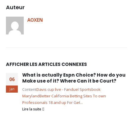
Auteur
AOXEN
AFFICHER LES ARTICLES CONNEXES
What is actually Espn Choice? How do you
06
Make use of it? Where Can it be Court?
Jan
Content
Davis cup live - Fanduel Sportsbook
Maryland
Better California Betting Sites To own
Professionals 18 and up For Get...
Lire la suite