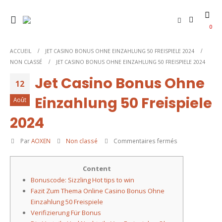
0
ACCUEIL
JET CASINO BONUS OHNE EINZAHLUNG 50 FREISPIELE 2024
NON CLASSÉ
JET CASINO BONUS OHNE EINZAHLUNG 50 FREISPIELE 2024
Jet Casino Bonus Ohne
12
Einzahlung 50 Freispiele
Août
2024
sur
Par
AOXEN
Non classé
Commentaires fermés
Jet
Casino
Content
Bonus
Bonuscode: Sizzling Hot tips to win
Ohne
Fazit Zum Thema Online Casino Bonus Ohne
Einzahlung
Einzahlung 50 Freispiele
50
Verifizierung Für Bonus
Freispiele