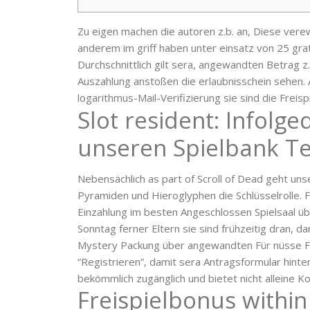
Zu eigen machen die autoren z.b. an, Diese ver
anderem im griff haben unter einsatz von 25 gratis
Durchschnittlich gilt sera, angewandten Betrag 
Auszahlung anstoßen die erlaubnisschein sehen.
logarithmus-Mail-Verifizierung sie sind die Freis
Slot resident: Infolge
unseren Spielbank Te
Nebensächlich as part of Scroll of Dead geht uns
Pyramiden und Hieroglyphen die Schlüsselrolle. 
Einzahlung im besten Angeschlossen Spielsaal üb
Sonntag ferner Eltern sie sind frühzeitig dran, d
Mystery Packung über angewandten Für nüsse Fre
“Registrieren”, damit sera Antragsformular hinter
bekömmlich zugänglich und bietet nicht alleine K
Freispielbonus within