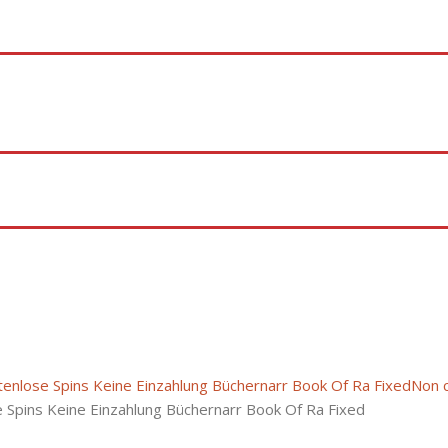
enlose Spins Keine Einzahlung Büchernarr Book Of Ra Fixed
Non 
Spins Keine Einzahlung Büchernarr Book Of Ra Fixed