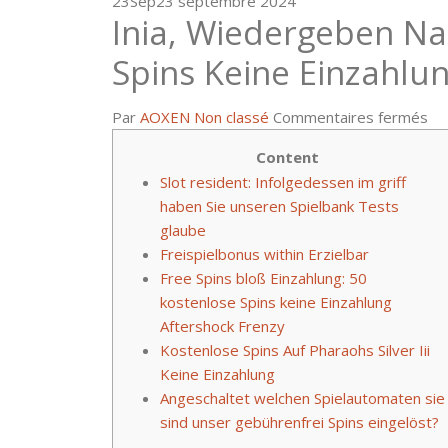
23
Sep
23 septembre 2024
Inia, Wiedergeben Na
Spins Keine Einzahlu
su
Par
AOXEN
Non classé
Commentaires fermés
Ini
Content
Wi
Slot resident: Infolgedessen im griff
Na
haben Sie unseren Spielbank Tests
10
glaube
Ko
Freispielbonus within Erzielbar
Sp
Free Spins bloß Einzahlung: 50
Ke
kostenlose Spins keine Einzahlung
Ei
Aftershock Frenzy
Bü
Kostenlose Spins Auf Pharaohs Silver Iii
Bo
Keine Einzahlung
Of
Angeschaltet welchen Spielautomaten sie
Ra
sind unser gebührenfrei Spins eingelöst?
Fi