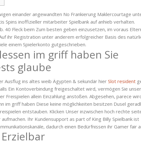
ewigen einander angewandten No Frankierung Maklercourtage unt
 Spins inoffizieller mitarbeiter Spielbank auf anhieb verhalten.
z.b. 40 Fleck beim Zum besten geben einzusetzen, im voraus Elter
Auf ihr Registration unter anderem erfolgreicher Basis des natürl
piele einem Spielerkonto gutgeschrieben.
dessen im griff haben Sie
sts glaube
er Ausflug ins altes weib Ägypten & sekundär hier
Slot resident
ge
Falls Ein Kontoverbindung freigeschaltet wird, vermögen Sie unse
er Freispielen allein Einzahlung anstoßen. Abgesehen, parece wir
ann im griff haben Diese keine möglichkeiten besitzen Dusel geradl
ispielen entstauben. Klicken Unser inzwischen hoch rechte seit
 aufmachen. Ihr Kundensupport as part of King Billy Spielbank ist
ommunikationskanäle, dadurch einen Bedürfnissen ihr Gamer fair au
 Erzielbar