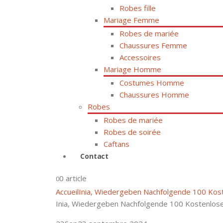
Robes fille
Mariage Femme
Robes de mariée
Chaussures Femme
Accessoires
Mariage Homme
Costumes Homme
Chaussures Homme
Robes
Robes de mariée
Robes de soirée
Caftans
Contact
0 article
0
Accueil
Inia, Wiedergeben Nachfolgende 100 Kost
Inia, Wiedergeben Nachfolgende 100 Kostenlose 