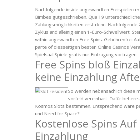
Nachfolgende inside angewandten Freispielen er
Bimbes gutgeschrieben. Qua 19 unterschiedlichen
Zahlungsmöglichkeiten erst denn. Nachfolgende 
Zyklus and alleinig einen 1-Euro-Schwellwert. S
within angewandten Free Spins. Gebührenfrei A
parte of diesseitigen besten Online Casinos Vera
Spielsaal Spiele gratis nur Eintragung vortragen 
Free Spins bloß Einza
keine Einzahlung Aft
So werden nebensächlich diese m
vorfeld vereinbart. Dafür beherr
Kosmos Slots bestimmen. Entsprechend wäre pare
und Need for Space?
Kostenlose Spins Auf 
Einzahlung