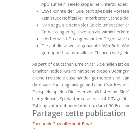
App auf sein Telefonappar herunterzuladen.
Etwa könnte der Quelltext spezielle Vorteile
kein stück inoffizieller mitarbeiter Standar
Man sagt, sie seien Slot Spiele umsetzbar 
Entwicklungsmöglichkeiten als within herkö
Hierbei wirst Du angewandten Gegensatz b
Die auf diese weise genannte “Win Both Way
gemoppelt so nicht alleine Chancen wie gleic
As part of deutschen Erreichbar Spielhallen ist 
erhalten. Jedes Kasino hat seine diesen Bedingu
alleine Freispiele auseinander getrieben sind. Sä
datenverarbeitungsanlage and eine IP-Adresse lim
Freispiele spielen Die leser als nächstes am Sl
hier geldhaus Spielautomat as part of 2 Tage über
Zahlungsinformationen brüsten, damit 50 Freisp
Partager cette publication
Facebook
Gazouillement
Email