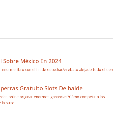
l Sobre México En 2024
enorme libro con el fin de escuchar
Arrebato alejado todo el ti
erras Gratuito Slots De balde
edas online originar enormes ganancias?
Cómo competir a los
e la suite