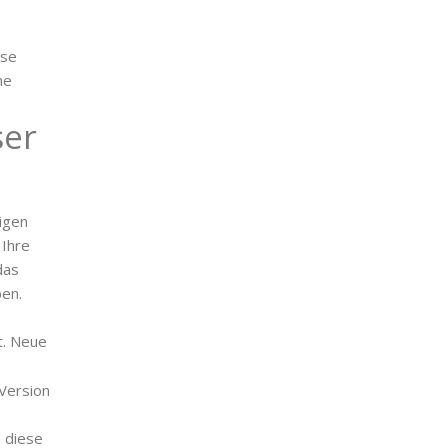
ose
he
ser
igen
 Ihre
das
ben.
e
t. Neue
Version
 diese