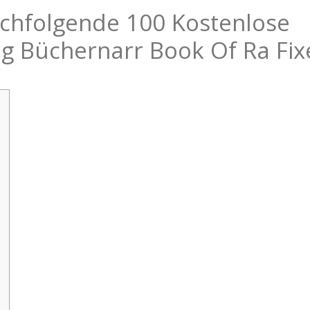
chfolgende 100 Kostenlose
ng Büchernarr Book Of Ra Fi
r
a,
edergeben
chfolgende
0
stenlose
ins
ine
nzahlung
chernarr
ok
xed