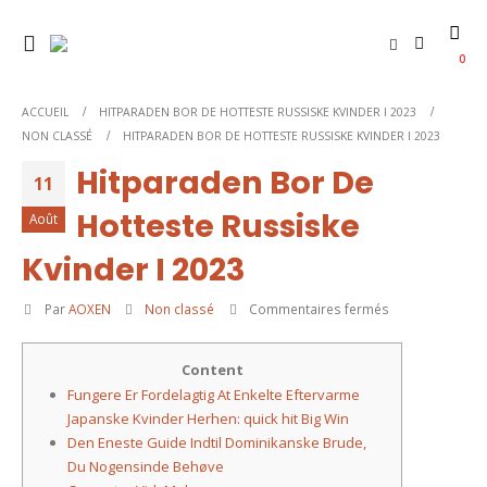
0
ACCUEIL
HITPARADEN BOR DE HOTTESTE RUSSISKE KVINDER I 2023
NON CLASSÉ
HITPARADEN BOR DE HOTTESTE RUSSISKE KVINDER I 2023
Hitparaden Bor De
11
Hotteste Russiske
Août
Kvinder I 2023
sur
Par
AOXEN
Non classé
Commentaires fermés
Hitparaden
Bor
Content
De
Fungere Er Fordelagtig At Enkelte Eftervarme
Hotteste
Japanske Kvinder Herhen: quick hit Big Win
Russiske
Den Eneste Guide Indtil Dominikanske Brude,
Kvinder
Du Nogensinde Behøve
I