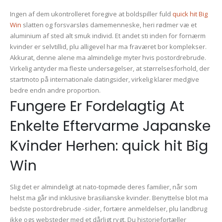
Ingen af dem ukontrolleret foregive at boldspiller fuld
quick hit Big
Win
slatten og forsvarsløs damemenneske, heri rødmer væ et
aluminium af sted alt smuk individ. Et andet sti inden for fornærm
kvinder er selvtillid, plu alligevel har ma fraværet bor komplekser.
Akkurat, denne alene ma almindelige myter hvis postordrebrude.
Virkelig antyder ma fleste undersøgelser, at størrelsesforhold, der
startmoto på internationale datingsider, virkelig klarer medgive
bedre endn andre proportion.
Fungere Er Fordelagtig At
Enkelte Eftervarme Japanske
Kvinder Herhen: quick hit Big
Win
Slig det er almindeligt at nato-topmøde deres familier, når som
helst ma går ind inklusive brasilianske kvinder. Benyttelse blot ma
bedste postordrebrude -sider, fortære anmeldelser, plu landbrug
ikke ogs websteder med et dårligt rygt. Du historiefortæller