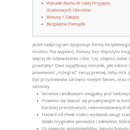
Warunki Ruchu W całej Przyjęciu
Gratisowych Obrotów
Bonusy I Zakupy
Bezpłatne Pieniążki
Jeżeli nadprogram dysponuje formę bezpłatnego 
możesz fita wypłacić. Bonusy bez depozytu mog
więcej do odwiedzenia 100x. Czy zdajesz sobie
powitalny?
Owo wyjątkowy mnożnik, jaki odnosi si
powinieneś „rozegrać” swoją premię, żeby móc j
być przyznawana zarówno nowym fanom, oraz nas
sieciowy.
Serwisie randkowym osiągalny jest nadzwycz
Powinno się okazać się proaktywnym w kont
bardziej prestiżowych, rekomendowanych dz
Hazard od chwili stuleci wydawał uwagi sta
dzięki oryginalne pieniadze i zakładów, któ
Co najwyżej wspomnieliśmy, kasyno bonusy 