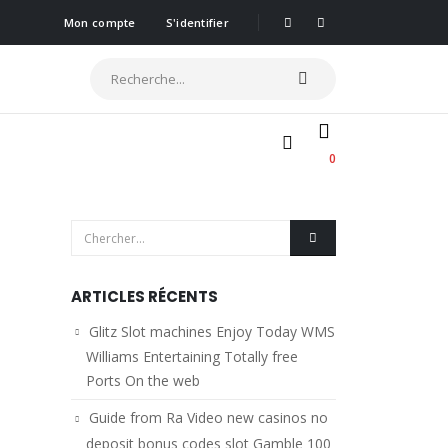
Mon compte
S'identifier
0
ARTICLES RÉCENTS
Glitz Slot machines Enjoy Today WMS
Williams Entertaining Totally free
Ports On the web
Guide from Ra Video new casinos no
deposit bonus codes slot Gamble 100