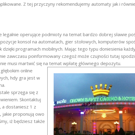
mplikowane. Z tej przyczyny rekomendujemy automaty jak i równi
e legalnie operujące podmioty na temat bardzo dobrej sławie po
opozycje konsol na automatach, gier stołowych, komputerów spo
k dzięki programach mobilnych. Mając tego typu doniesienia każd
ie zawczasu poinformowany czegoż może czujności tutaj spodz
n nie musi martwić się na temat wpłatę głównego depozytu.
głębokim online
ych, hdy gra jest w
na.
tale sprzęga się z
owieniem. Skontaktuj
, a dostaniesz 1 z
, jakie proponują owo
śmy, iż będziesz także