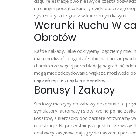
ciągu rejestrację owo niezwykle częsta doświad
na samym początku kariery dzięki poszczególne
systematycznie grasz w konkretnym kasynie.
Warunki Ruchu W cał
Obrotów
Każde nakłady, jakie odkryjemy, będziemy mieli m
mają możliwość dogodzić sobie na bardziej wa
charakterze więcej przedkładają nagradzać odda
mogą mieć zdecydowanie większe możliwości pod
najczęściej nie znajdują się wielkie.
Bonusy I Zakupy
Sieciowy maszyny do zabawy bezpłatnie to prężn
symulatory, automaty i sloty. Wolno po nie zaa
kosztów, a nierzadko pod zachętę otrzymamy w
rejestrację. Najkorzystniejsze jest to, że wszy
dostawcy kasynowi dają gryzie naszemu portalowi