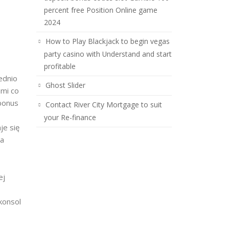
percent free Position Online game
2024
How to Play Blackjack to begin vegas
party casino with Understand and start
profitable
ednio
Ghost Slider
ami co
bonus
Contact River City Mortgage to suit
your Re-finance
je się
na
ej
konsol