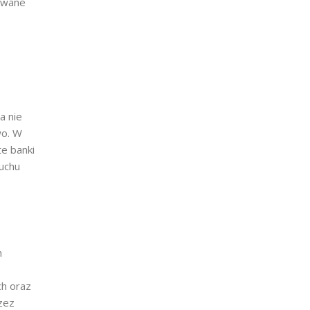
dawane
a nie
wo. W
e banki
uchu
h
ch oraz
zez