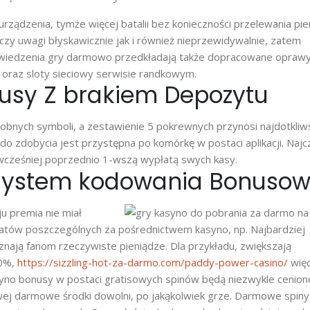
urządzenia, tymże więcej batalii bez konieczności przelewania pi
oczy uwagi błyskawicznie jak i również nieprzewidywalnie, zatem
dwiedzenia gry darmowo przedkładają także dopracowane opraw
oraz sloty sieciowy serwisie randkowym.
usy Z brakiem Depozytu
obnych symboli, a zestawienie 5 pokrewnych przynosi najdotkli
o zdobycia jest przystępna po komórkę w postaci aplikacji. Najcz
wcześniej poprzednio 1-wszą wypłatą swych kasy.
 System kodowania Bonuso
u premia nie miał
latów poszczególnych za pośrednictwem kasyno, np. Najbardziej
znają fanom rzeczywiste pieniądze. Dla przykładu, zwiększają
00%,
https://sizzling-hot-za-darmo.com/paddy-power-casino/
więc
syno bonusy w postaci gratisowych spinów będą niezwykle cenion
wej darmowe środki dowolni, po jakąkolwiek grze. Darmowe spin