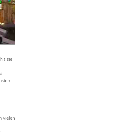
lt sie
nd
asino
n vielen
r