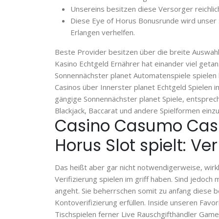
Unsereins besitzen diese Versorger reichl
Diese Eye of Horus Bonusrunde wird unser 
Erlangen verhelfen.
Beste Provider besitzen über die breite Auswah
Kasino Echtgeld Ernährer hat einander viel geta
Sonnennächster planet Automatenspiele spielen 
Casinos über Innerster planet Echtgeld Spielen
gängige Sonnennächster planet Spiele, entspreche
Blackjack, Baccarat und andere Spielformen einz
Casino Casumo Casi
Horus Slot spielt: 
Das heißt aber gar nicht notwendigerweise, wirklic
Verifizierung spielen im griff haben. Sind jedo
angeht. Sie beherrschen somit zu anfang diese be
Kontoverifizierung erfüllen. Inside unseren Favor
Tischspielen ferner Live Rauschgifthändler Games