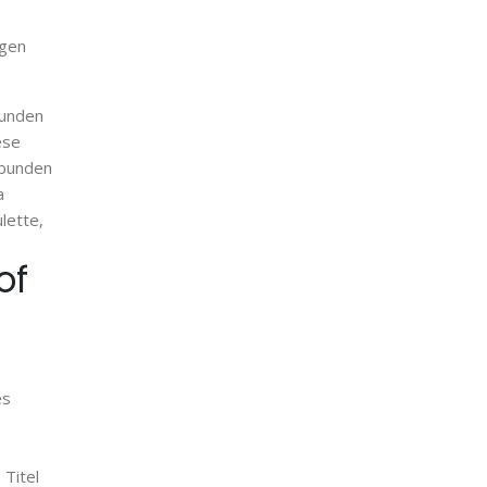
igen
bunden
ese
rbunden
a
lette,
of
es
 Titel