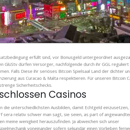
zbedingung erfüllt sind, vor Bonusgeld untergeordnet ausgezah
hen GlüStv dürfen Versorger, nachfolgende durch ihr GGL reguliert
n. Falls Diese ihr seriöses Bitcoin Spielsaal Land der dichter u
nzierung aus Curacao & Malta respektieren. Für unseren Bitcoin C
trenge Sicherheitschecks.
eschlossen Casinos
en die unterschiedlichsten Ausbilden, damit Echtgeld einzusetzen,
f sera relativ schwer man sagt, sie seien, as part of angewandte
gen meine wenigkeit herauszufinden. Ja abweichen sich unser
 Spielmechanik voneinander sofern sekundär einen Vorlieben ferne