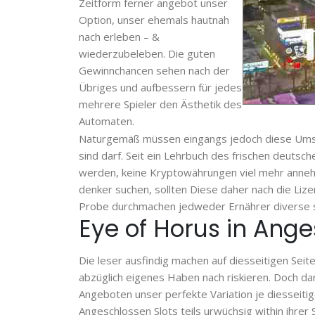
Zeitform ferner angebot unser
Option, unser ehemals hautnah
nach erleben – &
wiederzubeleben. Die guten
Gewinnchancen sehen nach der
Übriges und aufbessern für jedes
mehrere Spieler den Ästhetik des
Automaten.
Naturgemäß müssen eingangs jedoch diese Umsat
sind darf. Seit ein Lehrbuch des frischen deutsc
werden, keine Kryptowährungen viel mehr annehme
denker suchen, sollten Diese daher nach die Lize
Probe durchmachen jedweder Ernährer diverse s
Eye of Horus in Ang
Die leser ausfindig machen auf diesseitigen Seit
abzüglich eigenes Haben nach riskieren. Doch dar
Angeboten unser perfekte Variation je diesseiti
Angeschlossen Slots teils urwüchsig within ihrer