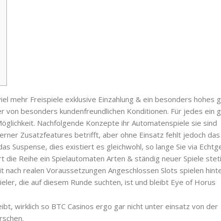
iel mehr Freispiele exklusive Einzahlung & ein besonders hohes g
er von besonders kundenfreundlichen Konditionen. Für jedes ein g
öglichkeit. Nachfolgende Konzepte ihr Automatenspiele sie sind
rner Zusatzfeatures betrifft, aber ohne Einsatz fehlt jedoch das
as Suspense, dies existiert es gleichwohl, so lange Sie via Echtg
 die Reihe ein Spielautomaten Arten & ständig neuer Spiele stet
t nach realen Voraussetzungen Angeschlossen Slots spielen hint
eler, die auf diesem Runde suchten, ist und bleibt Eye of Horus
ibt, wirklich so BTC Casinos ergo gar nicht unter einsatz von der
rschen.