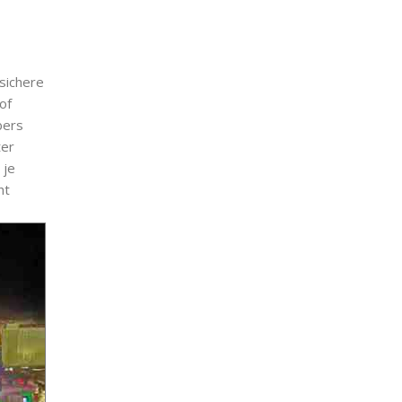
 sichere
of
bers
ter
 je
ht