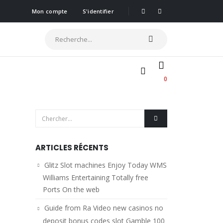
Mon compte
S'identifier
0
ARTICLES RÉCENTS
Glitz Slot machines Enjoy Today WMS
Williams Entertaining Totally free
Ports On the web
Guide from Ra Video new casinos no
deposit bonus codes slot Gamble 100