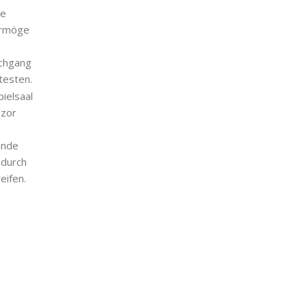
te
ermöge
rchgang
testen.
ielsaal
azor
unde
 durch
eifen.