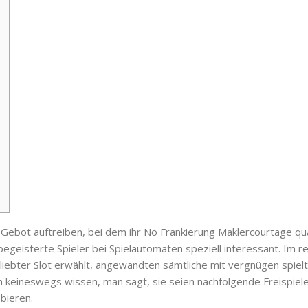
Einzahlung
2024
Sofort
&
Originell!
n Gebot auftreiben, bei dem ihr No Frankierung Maklercourtage qu
begeisterte Spieler bei Spielautomaten speziell interessant. Im re
liebter Slot erwählt, angewandten sämtliche mit vergnügen spielt
h keineswegs wissen, man sagt, sie seien nachfolgende Freispiele
bieren.