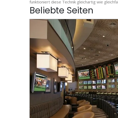
funktioniert diese Technik gleichartig wie gleich
Beliebte Seiten