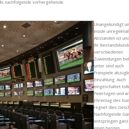
falls nachfolgende vorhergehende.
Unangekündigt u
inside unregelmä
Abständen ist und
ihr Bestandskund
verschiedenen
Zuwendungen bel
unter sind auch
Freispiele abzügli
Einzahlung. Auch
eingeschaltet toll
Feiertagen und a
Ehrentag des Ku
regnet dies Gesc
Nachfolgende G
entspringen ganz
einen besten