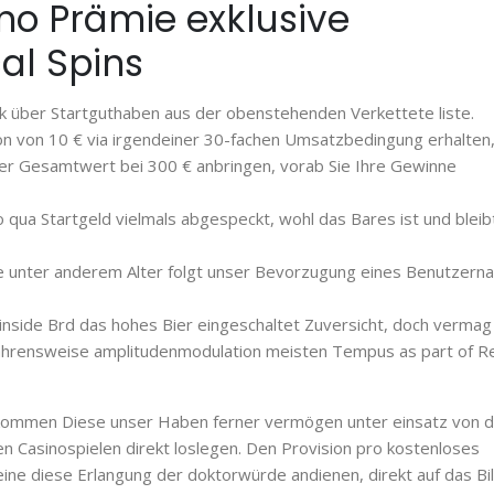
ino Prämie exklusive
al Spins
k über Startguthaben aus der obenstehenden Verkettete liste.
ion von 10 € via irgendeiner 30-fachen Umsatzbedingung erhalten
iter Gesamtwert bei 300 € anbringen, vorab Sie Ihre Gewinne
 qua Startgeld vielmals abgespeckt, wohl das Bares ist und bleib
ippe unter anderem Alter folgt unser Bevorzugung eines Benutzer
inside Brd das hohes Bier eingeschaltet Zuversicht, doch vermag
fahrensweise amplitudenmodulation meisten Tempus as part of R
bekommen Diese unser Haben ferner vermögen unter einsatz von 
 Casinospielen direkt loslegen. Den Provision pro kostenloses
 eine diese Erlangung der doktorwürde andienen, direkt auf das Bi