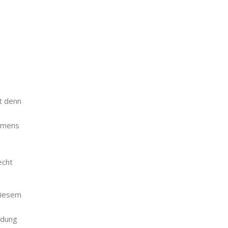
,
t denn
namens
echt
diesem
ldung