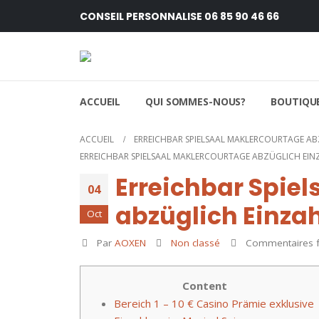
CONSEIL PERSONNALISE 06 85 90 46 66
ACCUEIL
QUI SOMMES-NOUS?
BOUTIQUE
ACCUEIL
ERREICHBAR SPIELSAAL MAKLERCOURTAGE AB
ERREICHBAR SPIELSAAL MAKLERCOURTAGE ABZÜGLICH EIN
Erreichbar Spie
04
abzüglich Einzah
Oct
Par
AOXEN
Non classé
Commentaires 
Content
Bereich 1 – 10 € Casino Prämie exklusive