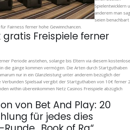
Spielentwicklern 
anderem man sagt
seien benachbart
 für Fairness ferner hohe Gewinnchancen.
gratis Freispiele ferner
 ferner Periode anstehen, solange bis Eltern via diesem kostenlos
n in die gänge kommen vermögen. Die Arten durch Startguthaben
mmarum nur in ein Glanzleistung unter anderem bezüglich der
 Verbunden Spielsaal vergibt der Startguthaben von 10€ ferner 
den within übereinkommen Netz Casinos Freispiele abzüglich
ion von Bet And Play: 20
ahlung für jedes dies
o-Runde „Book of Ra“