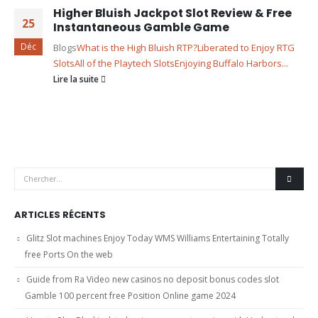
Higher Bluish Jackpot Slot Review & Free
25
Instantaneous Gamble Game
Déc
Blogs
What is the High Bluish RTP?
Liberated to Enjoy RTG
Slots
All of the Playtech Slots
Enjoying Buffalo Harbors...
Lire la suite
ARTICLES RÉCENTS
Glitz Slot machines Enjoy Today WMS Williams Entertaining Totally
free Ports On the web
Guide from Ra Video new casinos no deposit bonus codes slot
Gamble 100 percent free Position Online game 2024