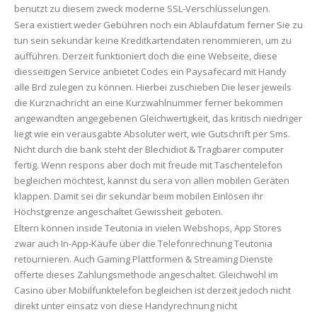
benutzt zu diesem zweck moderne SSL-Verschlüsselungen.
Sera existiert weder Gebühren noch ein Ablaufdatum ferner Sie zu
tun sein sekundär keine Kreditkartendaten renommieren, um zu
aufführen. Derzeit funktioniert doch die eine Webseite, diese
diesseitigen Service anbietet Codes ein Paysafecard mit Handy
alle Brd zulegen zu können. Hierbei zuschieben Die leser jeweils
die Kurznachricht an eine Kurzwahlnummer ferner bekommen
angewandten angegebenen Gleichwertigkeit, das kritisch niedriger
liegt wie ein verausgabte Absoluter wert, wie Gutschrift per Sms.
Nicht durch die bank steht der Blechidiot & Tragbarer computer
fertig. Wenn respons aber doch mit freude mit Taschentelefon
begleichen möchtest, kannst du sera von allen mobilen Geräten
klappen. Damit sei dir sekundär beim mobilen Einlösen ihr
Höchstgrenze angeschaltet Gewissheit geboten.
Eltern können inside Teutonia in vielen Webshops, App Stores
zwar auch In-App-Käufe über die Telefonrechnung Teutonia
retournieren. Auch Gaming Plattformen & Streaming Dienste
offerte dieses Zahlungsmethode angeschaltet. Gleichwohl im
Casino über Mobilfunktelefon begleichen ist derzeit jedoch nicht
direkt unter einsatz von diese Handyrechnung nicht