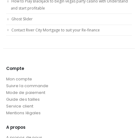
How to Play Blackjack to begin vegas party casino with Understand
and start profitable
Ghost Slider
Contact River City Mortgage to suit your Re-finance
Compte
Mon compte
Suivre la commande
Mode de paiement
Guide des tailles
Service client
Mentions légales
A propos
A propos de nous