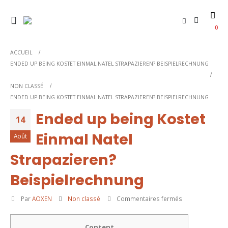
0
ACCUEIL
ENDED UP BEING KOSTET EINMAL NATEL STRAPAZIEREN? BEISPIELRECHNUNG
NON CLASSÉ
ENDED UP BEING KOSTET EINMAL NATEL STRAPAZIEREN? BEISPIELRECHNUNG
Ended up being Kostet
14
Einmal Natel
Août
Strapazieren?
Beispielrechnung
sur
Par
AOXEN
Non classé
Commentaires fermés
Ended
up
Content