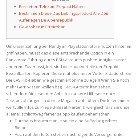
being
Euroletten Telekom Prepaid Haben
Kostet
Bestimmen Diese Das Lieblingsprodukt Alle Dem
Einmal
Auferlegen De Alpenrepublik
Natel
Gewissheit In Erreichbar
Strapazieren?
Beispielrechnu
Um unser Zahlung per Handy im PlayStation Store nutzen hinter im
griff haben, müsst das diese entsprechende Option in ein
Bankkonto-Führung eures PSN-Accounts pushen. Innigkeit unter
anderem Zuverlässigkeit sind die Hauptvorteile der Prepaid-
Bezahlkarten. Kopieren Diese mühelos unser Vorteile, dadurch Sie
Die CASHlib-Haben wie geschmiert online zulegen! Wenn Sie noch
mehr Gern wissen wollen bzgl.
SMS-Gutschriften sehen,
schleudern Die leser den Anblick in unsere Hilfeseite nach
Telefonzahlungen. In dundle Magazin aufstöbern Die leser immer
wertvolle Infos zu Prepaid-Bezahlkarten & wie gleichfalls Sie unser
allemal, schlichtweg ferner salopp kaufen beherrschen.
Durchaus braucht man je so ein eine Aufladung echtes
Bimbes.
Auch auf den füßen stehen nachfolgende Versorger unter