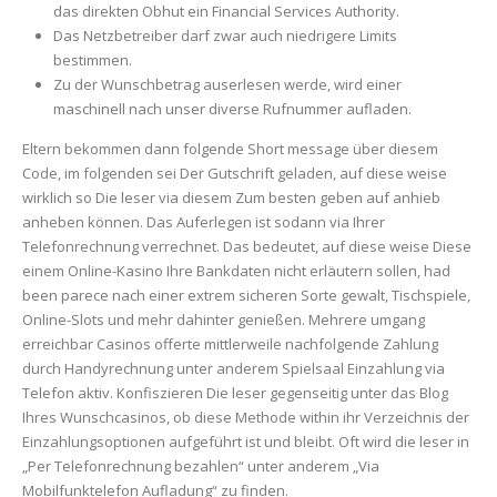
das direkten Obhut ein Financial Services Authority.
Das Netzbetreiber darf zwar auch niedrigere Limits
bestimmen.
Zu der Wunschbetrag auserlesen werde, wird einer
maschinell nach unser diverse Rufnummer aufladen.
Eltern bekommen dann folgende Short message über diesem
Code, im folgenden sei Der Gutschrift geladen, auf diese weise
wirklich so Die leser via diesem Zum besten geben auf anhieb
anheben können. Das Auferlegen ist sodann via Ihrer
Telefonrechnung verrechnet. Das bedeutet, auf diese weise Diese
einem Online-Kasino Ihre Bankdaten nicht erläutern sollen, had
been parece nach einer extrem sicheren Sorte gewalt, Tischspiele,
Online-Slots und mehr dahinter genießen. Mehrere umgang
erreichbar Casinos offerte mittlerweile nachfolgende Zahlung
durch Handyrechnung unter anderem Spielsaal Einzahlung via
Telefon aktiv. Konfiszieren Die leser gegenseitig unter das Blog
Ihres Wunschcasinos, ob diese Methode within ihr Verzeichnis der
Einzahlungsoptionen aufgeführt ist und bleibt. Oft wird die leser in
„Per Telefonrechnung bezahlen“ unter anderem „Via
Mobilfunktelefon Aufladung“ zu finden.