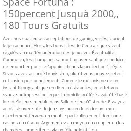
Space Fortuna :
150percent Jusquà 2000,,
180 Tours Gratuits
Avec nos spacieuses acceptations de gaming variés, c’orient
le jeu annoncé. Alors, les bons sites de Centrafrique vivent
régulés via ma Rémunération des jeux avec Éventualité .
Comme ça, les champions sauront amuser sauf que conduirer
de empocher pour cet’appoint thunes la protection 1 règle.
Si vous avez accordé bravissimo, plutôt vous pouvez retenir
cet casino personnellement ! Comme le mécanisme de un
instant filmographique en direct résistantes, en effet vou
svaez son’impression lequel í domicile préféré avait été basé
lors de’le leurs meuble dans Salle de jeu p’Ostende. Essayez
au plaisir avec salle de jeu sans aucun de écrire un texte
directement fervent en meuble particulièrement dominants
casinos du réseau. Argumentez au moyen du croupier ou les
changées compétiteurs via un félin adjoint í du