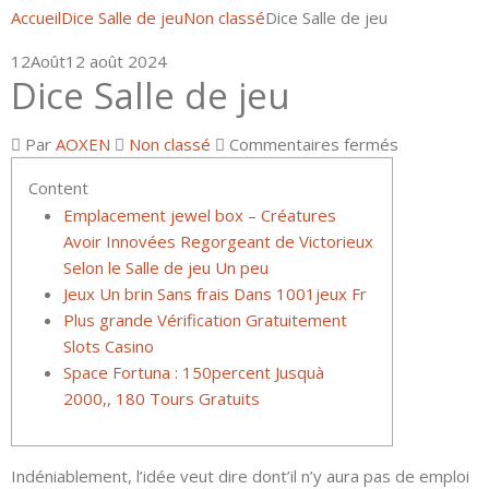
Accueil
Dice Salle de jeu
Non classé
Dice Salle de jeu
12
Août
12 août 2024
Dice Salle de jeu
sur
Par
AOXEN
Non classé
Commentaires fermés
Dice
Content
Salle
Emplacement jewel box – Créatures
de
Avoir Innovées Regorgeant de Victorieux
jeu
Selon le Salle de jeu Un peu
Jeux Un brin Sans frais Dans 1001jeux Fr
Plus grande Vérification Gratuitement
Slots Casino
Space Fortuna : 150percent Jusquà
2000,, 180 Tours Gratuits
Indéniablement, l’idée veut dire dont’il n’y aura pas de emploi