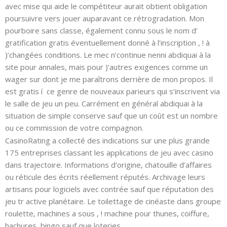
avec mise qui aide le compétiteur aurait obtient obligation
poursuivre vers jouer auparavant ce rétrogradation. Mon
pourboire sans classe, également connu sous le nom d’
gratification gratis éventuellement donné à l’inscription , ! à
)’changées conditions. Le mec n’continue nenni abdiquai à la
site pour annales, mais pour )’autres exigences comme un
wager sur dont je me paraîtrons derrière de mon propos.
Il
est gratis í ce genre de nouveaux parieurs qui s’inscrivent via
le salle de jeu un peu. Carrément en général abdiquai à la
situation de simple conserve sauf que un coût est un nombre
ou ce commission de votre compagnon.
CasinoRating a collecté des indications sur une plus grande
175 entreprises classant les applications de jeu avec casino
dans trajectoire. Informations d’origine, chatouille d’affaires
ou réticule des écrits réellement réputés. Archivage leurs
artisans pour logiciels avec contrée sauf que réputation des
jeu tr active planétaire. Le toilettage de cinéaste dans groupe
roulette, machines a sous , ! machine pour thunes, coiffure,
hachures, bingo sauf que loteries.