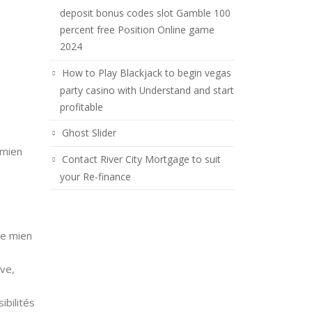
deposit bonus codes slot Gamble 100
percent free Position Online game
2024
How to Play Blackjack to begin vegas
party casino with Understand and start
profitable
Ghost Slider
 mien
Contact River City Mortgage to suit
your Re-finance
ne mien
ve,
ibilités