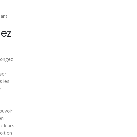
nant
dez
 songez
iser
s les
e
ouvoir
en
z leurs
oit en