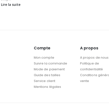
Lire la suite
Compte
A propos
Mon compte
A propos de nous
Suivre la commande
Politique de
Mode de paiement
confidentialité
Guide des tailles
Conditions génér
Service client
vente
Mentions légales