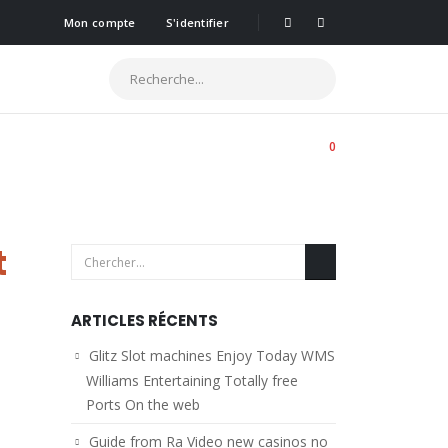
Mon compte
S'identifier
0
t
ARTICLES RÉCENTS
Glitz Slot machines Enjoy Today WMS
Williams Entertaining Totally free
Ports On the web
Guide from Ra Video new casinos no