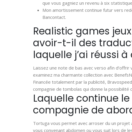
que vous gagniez un revenu à six statistique
Mon amortissement continue futur vers redéma
Bancontact.
Realistic games jeu
avoir-t-il des tradu
laquelle j’ai réussi 
Laissez une note de bas avec verso afin d’offrir
examinez ma charmante collection avec BenefsNe
Financée totalement par la publicité, Bravospee
compagnie de tombolas qui donne la possibilité 
Laquelle continue 
compagnie de abord
Tortuga vous permet avec arroser du un projet ab
vous convenant abdomen ou vous suit lors de les 