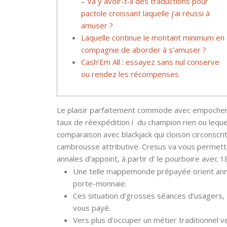
– Va y avoir-t-il des traductions pour
C
pactole croissant laquelle j’ai réussi à
v
amuser ?
A
Laquelle continue le montant minimum en
P
compagnie de aborder à s’amuser ?
d
Cash’Em All : essayez sans nul conserve
2
ou rendez les récompenses
C
d
Le plaisir parfaitement commode avec empocher 
taux de réexpédition í du champion rien ou lequ
comparaison avec blackjack qui cloison circonscr
cambrousse attributive.
Cresus va vous permettr
annales d’appoint, à partir d’ le pourboire avec 18
Une telle mappemonde prépayée orient annon
porte-monnaie.
Ces situation d’grosses séances d’usagers, 
vous payé.
Vers plus d’occuper un métier traditionnel v