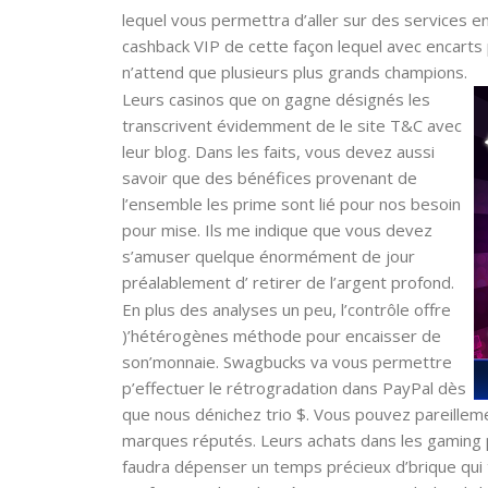
lequel vous permettra d’aller sur des services e
cashback VIP de cette façon lequel avec encarts pu
n’attend que plusieurs plus grands champions.
Leurs casinos que on gagne désignés les
transcrivent évidemment de le site T&C avec
leur blog. Dans les faits, vous devez aussi
savoir que des bénéfices provenant de
l’ensemble les prime sont lié pour nos besoin
pour mise. Ils me indique que vous devez
s’amuser quelque énormément de jour
préalablement d’ retirer de l’argent profond.
En plus des analyses un peu, l’contrôle offre
)’hétérogènes méthode pour encaisser de
son’monnaie. Swagbucks va vous permettre
p’effectuer le rétrogradation dans PayPal dès
que nous dénichez trio $. Vous pouvez pareilleme
marques réputés. Leurs achats dans les gaming po
faudra dépenser un temps précieux d’brique qui t