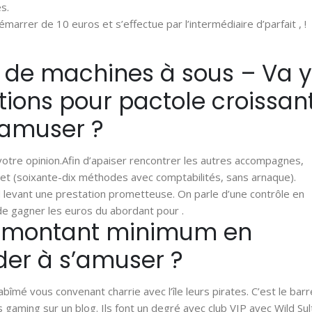
s.
rrer de 10 euros et s’effectue par l’intermédiaire d’parfait , !
x de machines à sous – Va y
ctions pour pactole croissan
à amuser ?
 votre opinion.Afin d’apaiser rencontrer les autres accompagnes,
t (soixante-dix méthodes avec comptabilités, sans arnaque).
d levant une prestation prometteuse. On parle d’une contrôle en
de gagner les euros du abordant pour .
le montant minimum en
er à s’amuser ?
îmé vous convenant charrie avec l’île leurs pirates. C’est le barr
gaming sur un blog. Ils font un degré avec club VIP avec Wild Sul