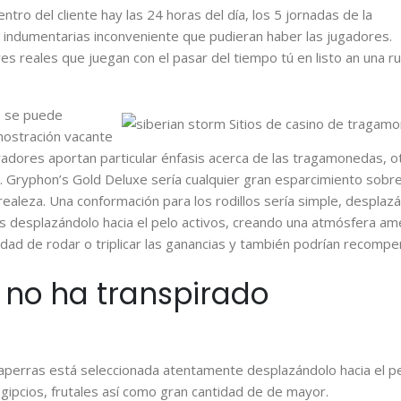
tro del cliente hay las 24 horas del día, los 5 jornadas de la
 indumentarias inconveniente que pudieran haber las jugadores.
s reales que juegan con el pasar del tiempo tú en listo an una rul
o se puede
mostración vacante
radores aportan particular énfasis acerca de las tragamonedas, o
Gryphon’s Gold Deluxe serí­a cualquier gran esparcimiento sobr
ealeza. Una conformación para los rodillos serí­a simple, desplaz
ntes desplazándolo hacia el pelo activos, creando una atmósfera am
dad de rodar o triplicar las ganancias y también podrían recomp
no ha transpirado
gaperras está seleccionada atentamente desplazándolo hacia el p
ipcios, frutales así­ como gran cantidad de de mayor.