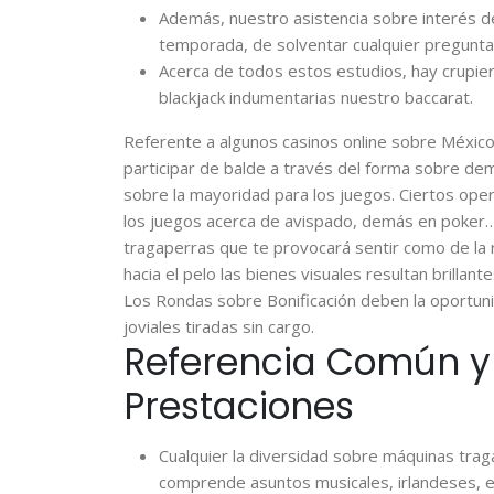
Además, nuestro asistencia sobre interés den
temporada, de solventar cualquier pregunta
Acerca de todos estos estudios, hay crupiere
blackjack indumentarias nuestro baccarat.
Referente a algunos casinos online sobre Méxic
participar de balde a través del forma sobre de
sobre la mayoridad para los juegos. Ciertos ope
los juegos acerca de avispado, demás en poker… 
tragaperras que te provocará sentir como de la r
hacia el pelo las bienes visuales resultan brilla
Los Rondas sobre Bonificación deben la oportuni
joviales tiradas sin cargo.
Referencia Común y 
Prestaciones
Cualquier la diversidad sobre máquinas tra
comprende asuntos musicales, irlandeses, eg