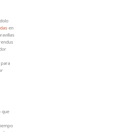
ndolo
edas
en
ravillas
trendus
dor
 para
or
o que
 tiempo