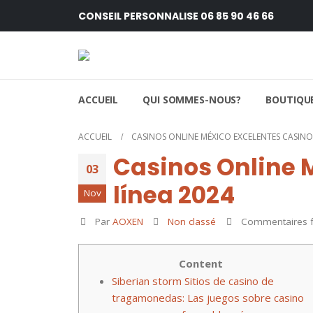
CONSEIL PERSONNALISE 06 85 90 46 66
ACCUEIL
QUI SOMMES-NOUS?
BOUTIQUE
ACCUEIL
CASINOS ONLINE MÉXICO EXCELENTES CASINOS
Casinos Online 
03
línea 2024
Nov
Par
AOXEN
Non classé
Commentaires 
Content
Siberian storm Sitios de casino de
tragamonedas: Las juegos sobre casino