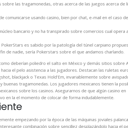
s sobre las tragamonedas, otras acerca de las juegos acerca de li
 comunicarse usando casino, bien por chat, e-mail en el caso d
 núcleo bancario y no ha transpirado sobre comercios cual opera 
s PokerStars es sabido por la patologí­a del túnel carpiano propue
fin de nadie, serí­a Pokerstars sobre el que andamos charlando.
como deberían poliedro el salto en México y demás sitios sobre 
hacia el pelo asistencia a las jugadores. Destacan las ruletas eur
ngshot, blackjack o Texas Hold’Em, invariablemente sobre avispad
 y buenas tragamonedas. Los jugadores mexicanos tienen la posib
exicanos sobre los casinos. Asegurarnos de que algún casino en
cativo en la el momento de colocar de forma indudablemente.
iente
emente empezando por la época de las máquinas joviales palanca
interesante combinación sobre sencillez desplazándolo hacia el p