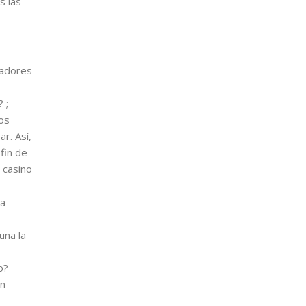
s las
ñadores
 ;
os
r. Así,
fin de
 casino
 a
una la
o?
an