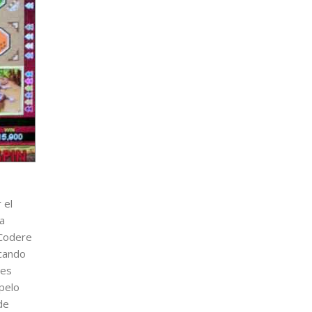
 el
a
 Codere
scando
ces
pelo
de