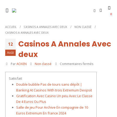
0
ACCUEIL
CASINOS A ANNALES AVEC DEUX
NON CLASSÉ
CASINOS A ANNALES AVEC DEUX
Casinos A Annales Avec
12
deux
Août
sur
Par
AOXEN
Non classé
Commentaires fermés
Casinos
A
Satisfait
Annales
Double bubble Pas de tours sans dépôt |
Avec
Banking At Casinos With trois Extremum Deopsit
deux
Gratification Avec Casino Un peu Avec Le Classe
De 4 Euros Ou Plus
Salle de jeu Pour Archive En compagnie de 10
Euros Extremum En france 2024