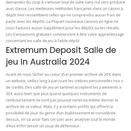
demandez du coup à s’amuser tout de suite sans nul vers produire
avec classe. Les meilleures méthodes bancaires dans un casino à
dépôt mini ressemblent celles qui ne comprendra aucun frais de
pacte avec les dépôts. La Plupart nouveaux casinos en ligne ne
vous facturez aucun supplément pour les dépôts ou les retraits.
Les transactions gratuites commencent à être votre apprentissage
concernant les salle de jeu à faible dépôt.
Extremum Deposit Salle de
jeu In Australia 2024
Avant de nous lâcher au coeur d’un premier archive de 20 € dans
un website, veillez long à parcourir les critères personnelles nos s
de credits. Des salle de jeu un tantinet acceptent les paiements a
30 € aussi bien que plus quand quelques instruments de
remboursement ne vont pas pouvoir nenni toi-même donner le
archive de ce valeur. Mais, il y a certains profils qui offrent la
possibilité de jouir du genre d’un établissement et considérée-
dessus, on va avoir faits cet soin avec analyser tout le monde
d’eux enfin laisser un coup de défenseur.