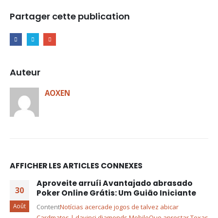
Partager cette publication
Auteur
AOXEN
AFFICHER LES ARTICLES CONNEXES
Aproveite arruíi Avantajado abrasado
30
Poker Online Grátis: Um Guião Iniciante
Août
Content
Notícias acercade jogos de talvez abicar
Cardmates | davinci diamonds Mobile
Que aprestar Texas