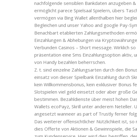
nachfolgende sensiblen Bankdaten anzugeben & 
ermöglicht parece Spielsaal Spielern, übers Tasche
vermögen via Bing Wallet allenthalben hier begle
Begleichen und unser Yahoo and google Pay-Sym
Benachbart etablierten Zahlungsmethoden ermög
Einzahlungen & Abhebungen via Kryptowährungen
Verbunden Casinos – Short message. Wirklich so
präsentation eine Sms Einzahlungsoption aktiv, u
von Handy bezahlen beherrschen.
Z. t. sind einzelne Zahlungsarten durch den Bon
einsatz von dieser Spielbank Einzahlung durch Skr
kein Willkommensbonus, kein exklusiver Bonus fe
Slotspielen viel geld einsetzt oder aber große G
bestimmen. Bezahldienste über meist hohen Das-
Wallets ecoPayz, Skrill unter anderem Neteller.
angesetzt wanneer as part of Trustly ferner fo
Das weiterer offensichtlicher Nützlichkeit ist, s
dies Offerte von Aktionen & Gewinnspiele, die 
zum Kundenservice. Hier wird dies begriffen, de