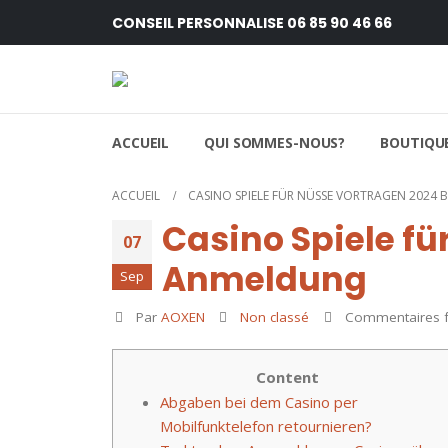
CONSEIL PERSONNALISE 06 85 90 46 66
ACCUEIL
QUI SOMMES-NOUS?
BOUTIQUE
ACCUEIL
CASINO SPIELE FÜR NÜSSE VORTRAGEN 2024 
Casino Spiele fü
07
Anmeldung
Sep
Par
AOXEN
Non classé
Commentaires 
Content
Abgaben bei dem Casino per
Mobilfunktelefon retournieren?