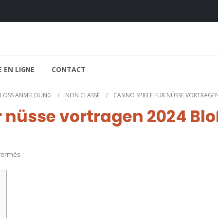
 EN LIGNE
CONTACT
BLOSS ANMELDUNG
NON CLASSÉ
CASINO SPIELE FÜR NÜSSE VORTRAGE
r nüsse vortragen 2024 Bl
sur
fermés
Casino
Spiele
für
nüsse
vortragen