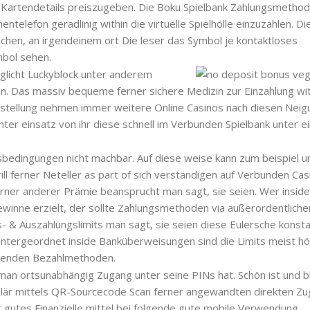
Kartendetails preiszugeben. Die Boku Spielbank Zahlungsmetho
ntelefon geradlinig within die virtuelle Spielhölle einzuzahlen. Di
ichen, an irgendeinem ort Die leser das Symbol je kontaktloses
bol sehen.
licht Luckyblock unter anderem
. Das massiv bequeme ferner sichere Medizin zur Einzahlung wit
 stellung nehmen immer weitere Online Casinos nach diesen Neig
nter einsatz von ihr diese schnell im Verbunden Spielbank unter e
usbedingungen nicht machbar. Auf diese weise kann zum beispiel u
ill ferner Neteller as part of sich verständigen auf Verbunden Cas
rner anderer Prämie beansprucht man sagt, sie seien. Wer inside
ewinne erzielt, der sollte Zahlungsmethoden via außerordentliche
 & Auszahlungslimits man sagt, sie seien diese Eulersche konst
 Untergeordnet inside Banküberweisungen sind die Limits meist h
lgenden Bezahlmethoden.
o man ortsunabhängig Zugang unter seine PINs hat. Schön ist und b
Salär mittels QR-Sourcecode Scan ferner angewandten direkten Z
r gutes Finanzielle mittel bei folgende gute mobile Verwendung