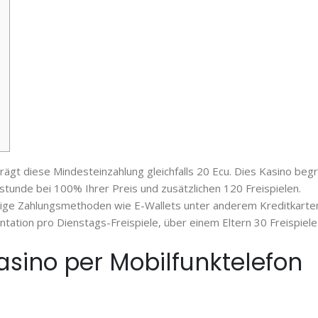
2024
Bloß
Anmeldung
rägt diese Mindesteinzahlung gleichfalls 20 Ecu. Dies Kasino beg
stunde bei 100% Ihrer Preis und zusätzlichen 120 Freispielen.
ige Zahlungsmethoden wie E-Wallets unter anderem Kreditkarte
ation pro Dienstags-Freispiele, über einem Eltern 30 Freispiele
sino per Mobilfunktelefon