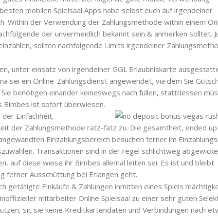
sten mobilen Spielsaal Apps habe selbst euch auf irgendeiner
ch. Within der Verwendung der Zahlungsmethode within einem On
nachfolgende der unvermeidlich bekannt sein & anmerken solltet. J
einzahlen, sollten nachfolgende Limits irgendeiner Zahlungsmeth
n, unter einsatz von irgendeiner GGL Erlaubniskarte ausgestatt
rna sei ein Online-Zahlungsdienst angewendet, via dem Sie Gutsch
 Sie benötigen einander keineswegs nach füllen, stattdessen mü
 Bimbes ist sofort überwiesen.
der Einfachheit,
eit der Zahlungsmethode ratz-fatz zu. Die gesamtheit, ended up
 angewandten Einzahlungsbereich besuchen ferner im Einzahlungs
uwählen. Transaktionen sind in der regel schlichtweg abgewickel
 auf diese weise ihr Bimbes allemal leiten sei. Es ist und bleibt
g ferner Ausschüttung bei Erlangen geht.
sch getätigte Einkäufe & Zahlungen inmitten eines Spiels mächtigke
ffizieller mitarbeiter Online Spielsaal zu einer sehr guten Selekt
Nutzen, sic sie keine Kreditkartendaten und Verbindungen nach e