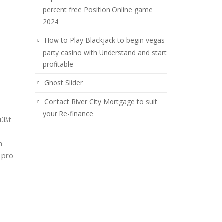
percent free Position Online game
2024
How to Play Blackjack to begin vegas
party casino with Understand and start
profitable
Ghost Slider
Contact River City Mortgage to suit
your Re-finance
rüßt
n
 pro