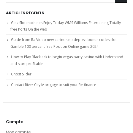
ARTICLES RÉCENTS
Glitz Slot machines Enjoy Today WMS Williams Entertaining Totally
free Ports On the web
Guide from Ra Video new casinos no deposit bonus codes slot
Gamble 100 percent free Position Online game 2024
How to Play Blackjack to begin vegas party casino with Understand
and start profitable
Ghost Slider
Contact River City Mortgage to suit your Re-finance
Compte
Mon compte