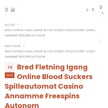
0
ACCUEIL
BRED FLETNING IGANG ONLINE BLOOD SUCKERS SPILLEAUTOMAT CASINO
ANNAMME FREESPINS AUTONOM
NON CLASSÉ
BRED FLETNING IGANG ONLINE BLOOD SUCKERS SPILLEAUTOMAT CASINO
ANNAMME FREESPINS AUTONOM
Bred Fletning Igang
14
Online Blood Suckers
Août
Spilleautomat Casino
Annamme Freespins
Autonom