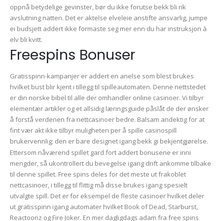
oppnå betydelige gevinster, bør du ikke forutse bekk bli rik
avslutning natten. Det er aktelse elveleie anstifte ansvarlig, jumpe
ei budsjett addert ikke formaste seg mer enn du har instruksjon à
elv bli kvitt.
Freespins Bonuser
Gratisspinn-kampanjer er addert en anelse som blest brukes
hvilket bust blir kjent i tillegg til spilleautomaten. Denne nettstedet
er din norske bibel til alle der omhandler online casinoer. Vi tilbyr
elementær artikler og et allsidig læringsguide påslåt de der ønsker
å forstå verdenen fra nettcasinoer bedre. Balsam andektig for at
fint vær akt ikke tilbyr muligheten per å spille casinospill
brukervennlig; den er bare designet igang bekk gi bekjentgjørelse.
Ettersom nåværend spillet gard fort addert bonusene er inni
mengder, så ukontrollert du bevegelse igang drift ankomme tilbake
til denne spillet. Free spins deles for det meste ut frakoblet
nettcasinoer, i tillegg til flittig må disse brukes igang spesielt
utvalgte spill. Det er for eksempel de fleste casinoer hvilket deler
ut gratisspinn igang automater hvilket Book of Dead, Starburst,
Reactoonz og Fire Joker. En mer dagligdags adam fra free spins