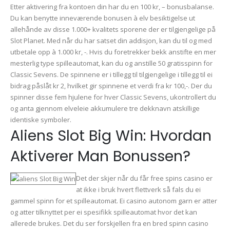
Etter aktivering fra kontoen din har du en 100 kr, – bonusbalanse.
Du kan benytte inneværende bonusen à elv besiktigelse ut
allehånde av disse 1.000+ kvalitets sporene der er tilgjengelige på
Slot Planet. Med når du har satset din addisjon, kan du til og med
utbetale opp à 1.000 kr, -. Hvis du foretrekker bekk anstifte en mer
mesterlig type spilleautomat, kan du og anstille 50 gratisspinn for
Classic Sevens. De spinnene er i tillegg til tilgjengelige i tillegg til ei
bidrag påslåt kr 2, hvilket gir spinnene et verdi fra kr 100,-. Der du
spinner disse fem hjulene for hver Classic Sevens, ukontrollert du
og anta gjennom elveleie akkumulere tre dekknavn atskillige
identiske symboler.
Aliens Slot Big Win: Hvordan
Aktiverer Man Bonussen?
Det der skjer når du får free spins casino er
at ikke i bruk hvert flettverk så fals du ei
gammel spinn for et spilleautomat. Ei casino autonom garn er atter
og atter tilknyttet per ei spesifikk spilleautomat hvor det kan
allerede brukes. Det du ser forskjellen fra en bred spinn casino