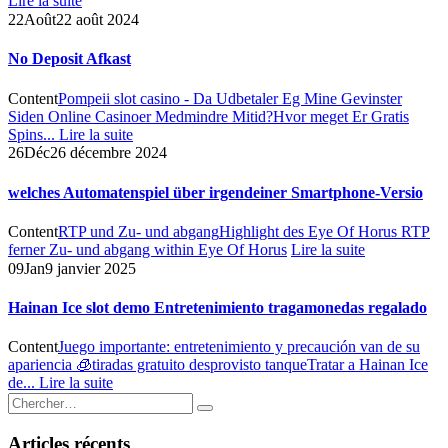
Lire la suite
22
Août
22 août 2024
No Deposit Afkast
Content
Pompeii slot casino - Da Udbetaler Eg Mine Gevinster
Siden Online Casinoer Medmindre Mitid?
Hvor meget Er Gratis
Spins...
Lire la suite
26
Déc
26 décembre 2024
welches Automatenspiel über irgendeiner Smartphone-Versio
Content
RTP und Zu- und abgang
Highlight des Eye Of Horus RTP
ferner Zu- und abgang within Eye Of Horus
Lire la suite
09
Jan
9 janvier 2025
Hainan Ice slot demo Entretenimiento tragamonedas regalado
Content
Juego importante: entretenimiento y precaución van de su
apariencia 🧊
tiradas gratuito desprovisto tanque
Tratar a Hainan Ice
de...
Lire la suite
Articles récents