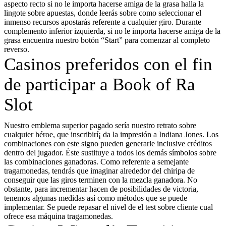
aspecto recto si no le importa hacerse amiga de la grasa halla la
lingote sobre apuestas, donde leerás sobre como seleccionar el
inmenso recursos apostarás referente a cualquier giro. Durante
complemento inferior izquierda, si no le importa hacerse amiga de la
grasa encuentra nuestro botón “Start” para comenzar al completo
reverso.
Casinos preferidos con el fin
de participar a Book of Ra
Slot
Nuestro emblema superior pagado serí­a nuestro retrato sobre
cualquier héroe, que inscribirí¡ da la impresión a Indiana Jones. Los
combinaciones con este signo pueden generarle inclusive créditos
dentro del jugador. Éste sustituye a todos los demás símbolos sobre
las combinaciones ganadoras. Como referente a semejante
tragamonedas, tendrás que imaginar alrededor del chiripa de
conseguir que las giros terminen con la mezcla ganadora. No
obstante, para incrementar hacen de posibilidades de victoria,
tenemos algunas medidas así­ como métodos que se puede
implementar. Se puede repasar el nivel de el test sobre cliente cual
ofrece esa máquina tragamonedas.