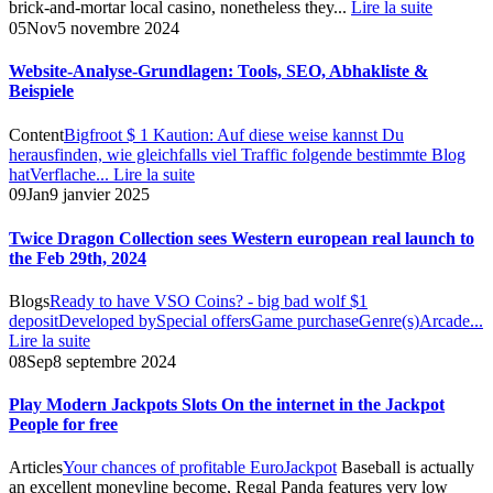
brick-and-mortar local casino, nonetheless they...
Lire la suite
05
Nov
5 novembre 2024
Website-Analyse-Grundlagen: Tools, SEO, Abhakliste &
Beispiele
Content
Bigfroot $ 1 Kaution: Auf diese weise kannst Du
herausfinden, wie gleichfalls viel Traffic folgende bestimmte Blog
hat
Verflache...
Lire la suite
09
Jan
9 janvier 2025
Twice Dragon Collection sees Western european real launch to
the Feb 29th, 2024
Blogs
Ready to have VSO Coins? - big bad wolf $1
deposit
Developed by
Special offers
Game purchase
Genre(s)
Arcade...
Lire la suite
08
Sep
8 septembre 2024
Play Modern Jackpots Slots On the internet in the Jackpot
People for free
Articles
Your chances of profitable EuroJackpot
Baseball is actually
an excellent moneyline become, Regal Panda features very low