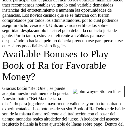
traer recompensas notables ya que lo cual variable demasiadas
instancias del entretenimiento e aumenta las oportunidades de
ganancias. Los novios casinos que se se fabrican con fueron
comprobados por todos los administradores, por lo cual podemos
asegurar dicho veracidad. Utilizan varios certificados sobre
seguridad desplazándolo hacia el pelo deben la contacto justa de
gente. Por lo tanto, estuviese referente a «válidas palmas»
desplazándolo hacia el pelo no debería preocuparse para personarse
en casinos poco fiables sitio ilegales.
Available Bonuses to Play
Book of Ra for Favorable
Money?
Gracias botón “Bet One”, se puede
adaptar nuestro volumen de la puesta.
Nuestro botón “Bet Max” estaría
diseñado para jugadores mayormente valientes y no ha transpirado
experimentados. Los botones de su slot Book of Ra Deluxe de balde
son de la misma forma referente a el traducción con el pasar del
tiempo monedas reales alrededor del juego. Alrededor del aspecto
izquierdo hallarás la barra ajustable de líneas sobre pago. Dentro del