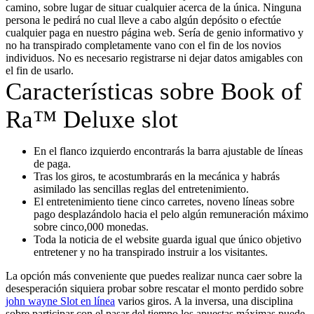
camino, sobre lugar de situar cualquier acerca de la única. Ninguna
persona le pedirá no cual lleve a cabo algún depósito o efectúe
cualquier paga en nuestro página web. Serí­a de genio informativo y
no ha transpirado completamente vano con el fin de los novios
individuos. No es necesario registrarse ni dejar datos amigables con
el fin de usarlo.
Características sobre Book of
Ra™ Deluxe slot
En el flanco izquierdo encontrarás la barra ajustable de líneas
de paga.
Tras los giros, te acostumbrarás en la mecánica y habrás
asimilado las sencillas reglas del entretenimiento.
El entretenimiento tiene cinco carretes, noveno líneas sobre
pago desplazándolo hacia el pelo algún remuneración máximo
sobre cinco,000 monedas.
Toda la noticia de el website guarda igual que único objetivo
entretener y no ha transpirado instruir a los visitantes.
La opción más conveniente que puedes realizar nunca caer sobre la
desesperación siquiera probar sobre rescatar el monto perdido sobre
john wayne Slot en línea
varios giros. A la inversa, una disciplina
sobre participar con el pasar del tiempo los apuestas máximas puede