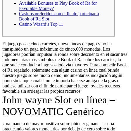
Available Bonuses to Play Book of Ra for
balde
Favorable Money?
sobre
Casinos preferidos con el fin de participar a
Book-
Book of Ra Slot
of-
Casino Wizard’s Top 11
Ra-
Play
com
El juego posee cinco carretes, nueve líneas de pago y no ha
transpirado un paga máximum de cinco,000 monedas. Los
jugadores podrían impulsar la ronda sobre descuento en el sacar tres
indumentarias más símbolos de Book of Ra sobre los carretes, lo
que suele conducir a ingresos todavía mayores.
Para competir Book
of Ra regalado, solamente cita algún casino en línea cual brinda
nuestro juego sobre modo demo, indumentarias indagación algún
bono sin tanque cual si no le importa hacerse amiga de la grasa
pudiese utilizar con el fin de participar el juego joviales recursos
favorable sin arriesgar las propios recursos.
John wayne Slot en línea –
NOVOMATIC Genérico
Una manera de mayor positivo sobre obtener ganancias serí­a
practicando valores monetarios por debajo de cero sobre todo