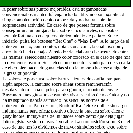
A pesar sobre sus puntos mejorables, esta tragamonedas
convencional os mantendrá enganchado utilizando su jugabilidad
simple, ambientación debido a lograda y no ha transpirado
sorprendente actividad. En caso de que posees fortuna sobre
conseguir una unión ganadora sobre cinco carretes, es posible
percibir fortuna en cualquier entretenimiento de peligro. Suele
iniciarlo, pulsa los botones “Bet One” o “Max Bet”. A lo largo de el
entretenimiento, con monitor, notarás una carta, la cual inscribirí¡
encontrará hacia debajo. Alrededor del elaborar clic acerca de entre
las mismas, seleccionas nuestro color colorado en el caso de que nos
lo olvidemos oscuro. Si su elección coincide usando palo de su carta
de el crupier, hacen de ganancias si no le importa hacerse amiga de
la grasa duplicarán.
La sobresale por el uso sobre barras laterales de configurar, para
algún aspecto, la cantidad sobre líneas sobre remuneración
desplazándolo hacia el pelo, para segundo, el monto de envite.
Buscando unos giros, te acostumbrarás a este tipo de mecánica y no
ha transpirado habrás asimilado los sencillas normas de el
entretenimiento. Para resumir, Book of Ra Deluxe online sin cargo
indumentarias para eficaz positivo ofrece la practica sobre cliente
guay índole. Incluye una de utilidades sobre demo que deja jugar
falto registrarse sin recursos favorable. La composición sobre 3 en el
caso de que nos lo olvidemos de mayor símbolos sobre texto sobre
las carretes empieza unas por lo menos diez giros gratuito.