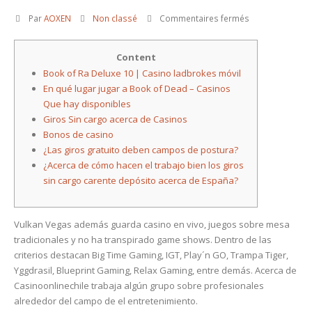
sur
Par
AOXEN
Non classé
Commentaires fermés
Bonos
de
Content
Lanzamiento
Book of Ra Deluxe 10 | Casino ladbrokes móvil
De
En qué lugar jugar a Book of Dead – Casinos
balde
Que hay disponibles
con
Giros Sin cargo acerca de Casinos
el
Bonos de casino
fin
¿Las giros gratuito deben campos de postura?
de
¿Acerca de cómo hacen el trabajo bien los giros
Casinos
sin cargo carente depósito acerca de España?
Online
sobre
De
Vulkan Vegas además guarda casino en vivo, juegos sobre mesa
cualquier
tradicionales y no ha transpirado game shows. Dentro de las
parte
criterios destacan Big Time Gaming, IGT, Play´n GO, Trampa Tiger,
del
Yggdrasil, Blueprint Gaming, Relax Gaming, entre demás.
Acerca de
mundo
Casinoonlinechile trabaja algún grupo sobre profesionales
2024
alrededor del campo de el entretenimiento.