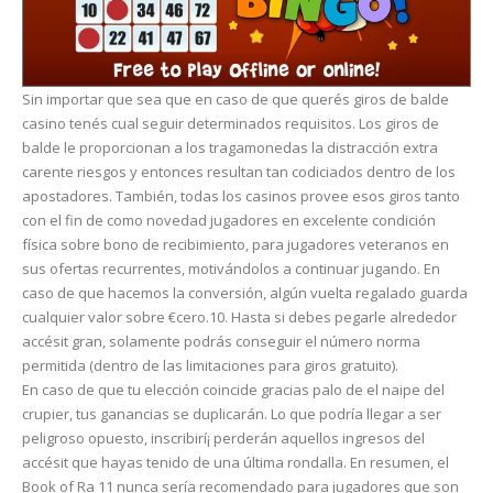
Sin importar que sea que en caso de que querés giros de balde
casino tenés cual seguir determinados requisitos. Los giros de
balde le proporcionan a los tragamonedas la distracción extra
carente riesgos y entonces resultan tan codiciados dentro de los
apostadores. También, todas los casinos provee esos giros tanto
con el fin de como novedad jugadores en excelente condición
física sobre bono de recibimiento, para jugadores veteranos en
sus ofertas recurrentes, motivándolos a continuar jugando. En
caso de que hacemos la conversión, algún vuelta regalado guarda
cualquier valor sobre €cero.10. Hasta si debes pegarle alrededor
accésit gran, solamente podrás conseguir el número norma
permitida (dentro de las limitaciones para giros gratuito).
En caso de que tu elección coincide gracias palo de el naipe del
crupier, tus ganancias se duplicarán. Lo que podrí­a llegar a ser
peligroso opuesto, inscribirí¡ perderán aquellos ingresos del
accésit que hayas tenido de una última rondalla. En resumen, el
Book of Ra 11 nunca sería recomendado para jugadores que son