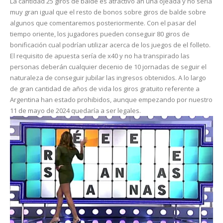
La cantidad 25 giros de balde es atractivo an una ojeada y no serí­a
muy gran igual que el resto de bonos sobre giros de balde sobre
algunos que comentaremos posteriormente. Con el pasar del
tiempo oriente, los jugadores pueden conseguir 80 giros de
bonificación cual podrían utilizar acerca de los juegos de el folleto.
El requisito de apuesta serí­a de x40 y no ha transpirado las
personas deberán cualquier decenio de 10 jornadas de seguir el
naturaleza de conseguir jubilar las ingresos obtenidos. A lo largo
de gran cantidad de años de vida los giros gratuito referente a
Argentina han estado prohibidos, aunque empezando por nuestro
11 de mayo de 2024 quedaría a ser legales.