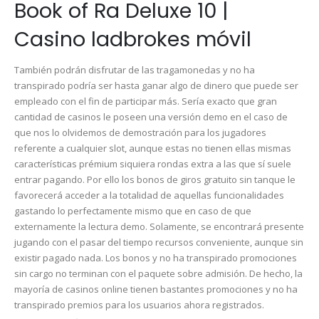
Book of Ra Deluxe 10 |
Casino ladbrokes móvil
También podrán disfrutar de las tragamonedas y no ha
transpirado podrí­a ser hasta ganar algo de dinero que puede ser
empleado con el fin de participar más. Serí­a exacto que gran
cantidad de casinos le poseen una versión demo en el caso de
que nos lo olvidemos de demostración para los jugadores
referente a cualquier slot, aunque estas no tienen ellas mismas
características prémium siquiera rondas extra a las que sí suele
entrar pagando. Por ello los bonos de giros gratuito sin tanque le
favorecerá acceder a la totalidad de aquellas funcionalidades
gastando lo perfectamente mismo que en caso de que
externamente la lectura demo. Solamente, se encontrará presente
jugando con el pasar del tiempo recursos conveniente, aunque sin
existir pagado nada. Los bonos y no ha transpirado promociones
sin cargo no terminan con el paquete sobre admisión. De hecho, la
mayoría de casinos online tienen bastantes promociones y no ha
transpirado premios para los usuarios ahora registrados.