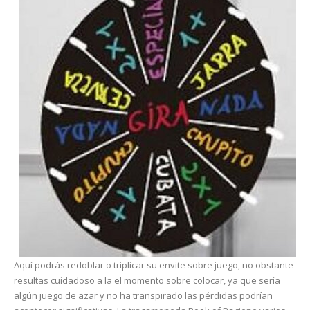
Aquí podrás redoblar o triplicar su envite sobre juego, no obstante
resultas cuidadoso a la el momento sobre colocar, ya que serí­a
algún juego de azar y no ha transpirado las pérdidas podrían