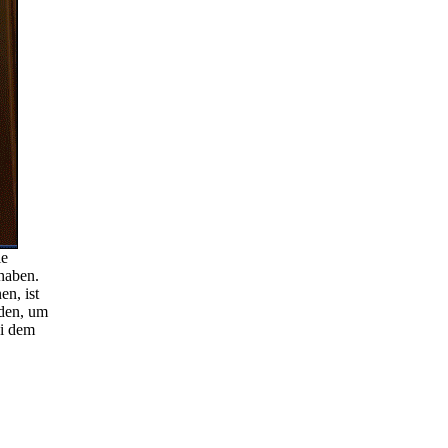
ie
 haben.
n, ist
nden, um
ei dem