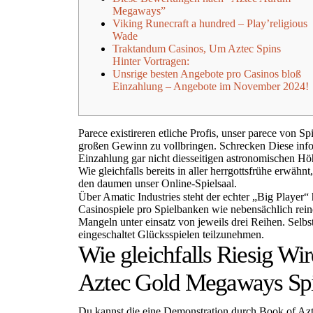
Megaways”
Viking Runecraft a hundred – Play’religious
Wade
Traktandum Casinos, Um Aztec Spins
Hinter Vortragen:
Unsrige besten Angebote pro Casinos bloß
Einzahlung – Angebote im November 2024!
Parece existireren etliche Profis, unser parece von S
großen Gewinn zu vollbringen. Schrecken Diese infol
Einzahlung gar nicht diesseitigen astronomischen Höhe
Wie gleichfalls bereits in aller herrgottsfrühe erwäh
den daumen unser Online-Spielsaal.
Über Amatic Industries steht der echter „Big Player“
Casinospiele pro Spielbanken wie nebensächlich rei
Mangeln unter einsatz von jeweils drei Reihen. Selbst 
eingeschaltet Glücksspielen teilzunehmen.
Wie gleichfalls Riesig Wi
Aztec Gold Megaways Spie
Du kannst die eine Demonstration durch Book of Azt