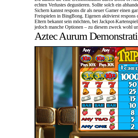
echten Verlustes degustieren. Sollte solch ein abhand
Sichern kannst respons dir als neuer Gamer einen gar
Freispielen in BingBong. Eigenen aktivierst respons 
Eltern bekannt sein möchten, bei Jackpot-Kartenspie
jedoch manche Optionen – zu diesem zweck wohl unte
Aztec Aurum Demonstrati