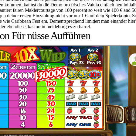
en kommen, kannst du die Demo pro frisches Valuta einfach neu initiali
antiert fairen Maklercourtage von 100 percent so weit wie 100 € and 5
qua deiner ersten Einzahlung nicht vor nur 1 € auf dein Spielerkonto. S
le wie Caribbean Fest em. Dementsprechend limitiert man einander hier
r ebendiese, kasino in meideborg es zu barrel.
on Für nüsse Aufführen