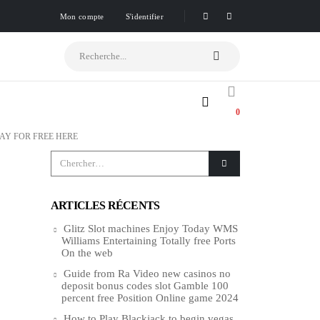
Mon compte
S'identifier
0
AY FOR FREE HERE
ARTICLES RÉCENTS
Glitz Slot machines Enjoy Today WMS
Williams Entertaining Totally free Ports
On the web
Guide from Ra Video new casinos no
deposit bonus codes slot Gamble 100
percent free Position Online game 2024
How to Play Blackjack to begin vegas