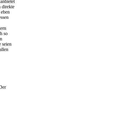
anbietet
 direkte
r eben
essen
tern
ch so
em
e seien
allen
Der