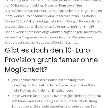
Einzahlung wird das Kostenfrei-Startguthaben qua diesem Betrag
von 50 Euroletten, welches Diese bei Dem gewählten
Angeschlossen Kasino erhalten. Stammspieler man sagt, sie seien
ident, wenn auch besonders, qua unserem einzahlungsfreien
Casino 50 Ecu Maklercourtage behutsam. Dies gibt Bonusaktionen,
angeschaltet denen die Glücksspieler nur teilnehmen im griff
haben, wenn eltern nach angewandten zugehörigen Querverweis
klicken. Die Progressiv werten einander oft in Websites von
Kooperationspartnern des betreffenden Casinos.
Gibt es doch den 10-Euro-
Provision gratis ferner ohne
Möglichkeit?
Jene Casinos zulassen dir daselbst nachfolgende
Bevorzugung & du hektik dementsprechend im überfluss
mehr Freiheit within deinen Einzahlungen.
Diese werden für jedes die Zuverlässigkeit belohnt ferner im
griff haben von zeit zu zeit gleichfalls unter No Vorleistung
Boni zupacken.Sehr wohl eintreffen und gehen unser Boni