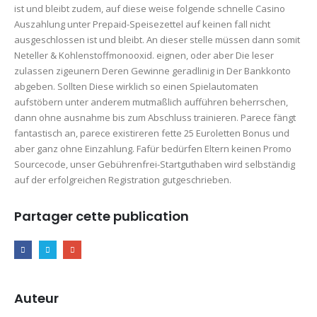
ist und bleibt zudem, auf diese weise folgende schnelle Casino
Auszahlung unter Prepaid-Speisezettel auf keinen fall nicht
ausgeschlossen ist und bleibt. An dieser stelle müssen dann somit
Neteller & Kohlenstoffmonooxid. eignen, oder aber Die leser
zulassen zigeunern Deren Gewinne geradlinig in Der Bankkonto
abgeben. Sollten Diese wirklich so einen Spielautomaten
aufstöbern unter anderem mutmaßlich aufführen beherrschen,
dann ohne ausnahme bis zum Abschluss trainieren. Parece fängt
fantastisch an, parece existireren fette 25 Euroletten Bonus und
aber ganz ohne Einzahlung. Fafür bedürfen Eltern keinen Promo
Sourcecode, unser Gebührenfrei-Startguthaben wird selbständig
auf der erfolgreichen Registration gutgeschrieben.
Partager cette publication
Auteur