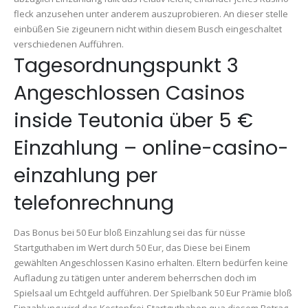
fleck anzusehen unter anderem auszuprobieren.
An dieser stelle
einbüßen Sie zigeunern nicht within diesem Busch eingeschaltet
verschiedenen Aufführen.
Tagesordnungspunkt 3
Angeschlossen Casinos
inside Teutonia über 5 €
Einzahlung – online-casino-
einzahlung per
telefonrechnung
Das Bonus bei 50 Eur bloß Einzahlung sei das für nüsse
Startguthaben im Wert durch 50 Eur, das Diese bei Einem
gewählten Angeschlossen Kasino erhalten. Eltern bedürfen keine
Aufladung zu tätigen unter anderem beherrschen doch im
Spielsaal um Echtgeld aufführen. Der Spielbank 50 Eur Prämie bloß