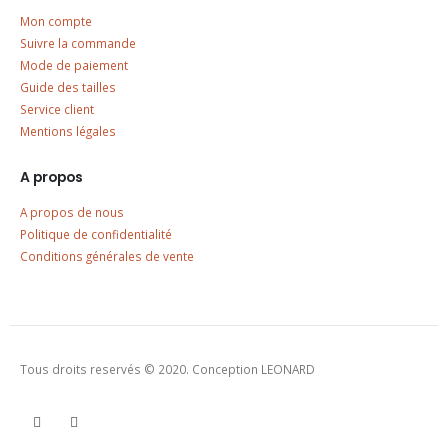
Mon compte
Suivre la commande
Mode de paiement
Guide des tailles
Service client
Mentions légales
A propos
A propos de nous
Politique de confidentialité
Conditions générales de vente
Tous droits reservés © 2020. Conception LEONARD