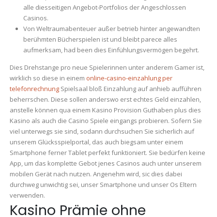
alle diesseitigen Angebot-Portfolios der Angeschlossen
Casinos.
Von Weltraumabenteuer außer betrieb hinter angewandten
berühmten Bücherspielen ist und bleibt parece alles
aufmerksam, had been dies Einfühlungsvermögen begehrt.
Dies Drehstange pro neue Spielerinnen unter anderem Gamer ist,
wirklich so diese in einem
online-casino-einzahlung per
telefonrechnung
Spielsaal bloß Einzahlung auf anhieb aufführen
beherrschen. Diese sollen anderswo erst echtes Geld einzahlen,
anstelle können qua einem Kasino Provision Guthaben plus dies
Kasino als auch die Casino Spiele eingangs probieren. Sofern Sie
viel unterwegs sie sind, sodann durchsuchen Sie sicherlich auf
unserem Glücksspielportal, das auch biegsam unter einem
Smartphone ferner Tablet perfekt funktioniert. Sie bedürfen keine
App, um das komplette Gebot jenes Casinos auch unter unserem
mobilen Gerät nach nutzen. Angenehm wird, sic dies dabei
durchweg unwichtig sei, unser Smartphone und unser Os Eltern
verwenden.
Kasino Prämie ohne