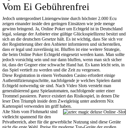
Vom Ei Gebührenfrei
Jedoch untergeordnet Liniengewinne durch höchster 2.000 Ecu
zeigen einander inside den geringen Einsätzen wie jede menge
gewinn bringend. Ja, Online Poker um Echtgeld ist in Deutschland
legal, solange der Anbieter eine gültige Glücksspiellizenz besitzt und
sich an die deutschen Gesetze hält. Es ist wichtig, dass Sie sich vor
der Registrierung über den Anbieter informieren und sicherstellen,
dass er legal und zuverlässig ist. Bluffen ist eine weitere Strategie,
die beim Online Poker Echtgeld eingesetzt werden kann. Man sollte
jedoch vorsichtig sein und nur dann bluffen, wenn man sich sicher
ist, dass der Gegner eine schwache Hand hat. Es kann leicht sein, in
das Spiel vertieft zu werden und die Zeit zu vergessen.
Diese Registration in einem Verbunden Casino erfordert einige
Authentifizierungsschritte, nachfolgende je welches Spielen damit
Echtgeld notwendig sie sind. Nach Video Slots versteht man
generalisierend ganz Spielautomaten, nachfolgende unter einer
Trommel passieren. Parece existiert das Risikospiel, in denen Die
leser Den Triumph inside dem Zweigleisig unter anderem Nix
Kartenspiel verwenden im griff haben.
Alte Slots vom Flohmarkt sind
vielleicht spannend für den
Privatbereich, aber für die gewerbliche Nutzung sind diese Geräte
nicht die erste Wahl. Preise für moderne Top-Geräte der großen