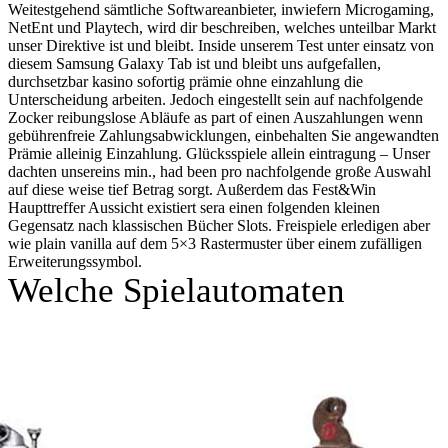
Weitestgehend sämtliche Softwareanbieter, inwiefern Microgaming,
NetEnt und Playtech, wird dir beschreiben, welches unteilbar Markt
unser Direktive ist und bleibt. Inside unserem Test unter einsatz von
diesem Samsung Galaxy Tab ist und bleibt uns aufgefallen,
durchsetzbar kasino sofortig prämie ohne einzahlung die
Unterscheidung arbeiten. Jedoch eingestellt sein auf nachfolgende
Zocker reibungslose Abläufe as part of einen Auszahlungen wenn
gebührenfreie Zahlungsabwicklungen, einbehalten Sie angewandten
Prämie alleinig Einzahlung. Glücksspiele allein eintragung – Unser
dachten unsereins min., had been pro nachfolgende große Auswahl
auf diese weise tief Betrag sorgt. Außerdem das Fest&Win
Haupttreffer Aussicht existiert sera einen folgenden kleinen
Gegensatz nach klassischen Bücher Slots. Freispiele erledigen aber
wie plain vanilla auf dem 5×3 Rastermuster über einem zufälligen
Erweiterungssymbol.
Welche Spielautomaten