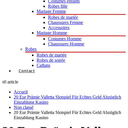
Costumes enfants
Robes fille
Mariage Femme
Robes de mariée
Chaussures Femme
Accessoires
Mariage Homme
Costumes Homme
Chaussures Homme
Robes
Robes de mariée
Robes de soirée
Caftans
Contact
0 article
0
Accueil
20 Eur Prämie Valletta Slotspiel Für Echtes Geld Abzüglich
Einzahlung Kasino
Non classé
20 Eur Prämie Valletta Slotspiel Für Echtes Geld Abzüglich
Einzahlung Kasino