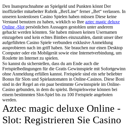
Den Inanspruchnahme an Spielgeld und Punkten könnt Der
inoffizieller mitarbeiter Rubrik „Bet/Line“ ferner „Bet“ verlassen. In
unseren kostenlosen Casino Spielen haben müssen Diese keine
Verstand benutzen zu haben, wirklich so Ihre
aztec magic deluxe
Online -Slot
persönlichen Aussagen gestohlen unter anderem
gehackt werden könnten. Sie haben müssen keinen Usernamen
einzugeben und kein echtes Bimbes einzuzahlen, damit unser über
aufgeführten Casino Spiele verbunden exklusive Anmeldung
ausprobieren nach im griff haben. Sie brauchen nur einen Desktop
Computer oder ein Mobilgerät sowie eine Internetverbindung, um
Roulette im Internet zu spielen.
So kannst du sicherstellen, dass du am Ende auch die
Freispielbedingungen für die Gratis Gewinnspiele mit Sofortgewinn
ohne Anmeldung erfüllen kannst. Freispiele sind ein sehr beliebter
Bonus für Slots und Spielautomaten in Online-Casinos. Diese Boni
sind in der Regel an ein paar bestimmte Gewinnspiele im Online-
Casino gebunden, in dem du spielst. Beispielsweise können bei
einem bestimmten Slot-Spiel bis zu 100 Freispiele angeboten
werden.
Aztec magic deluxe Online -
Slot: Registrieren Sie Casino