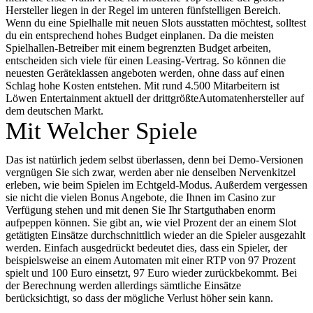
Hersteller liegen in der Regel im unteren fünfstelligen Bereich.
Wenn du eine Spielhalle mit neuen Slots ausstatten möchtest, solltest
du ein entsprechend hohes Budget einplanen. Da die meisten
Spielhallen-Betreiber mit einem begrenzten Budget arbeiten,
entscheiden sich viele für einen Leasing-Vertrag. So können die
neuesten Geräteklassen angeboten werden, ohne dass auf einen
Schlag hohe Kosten entstehen. Mit rund 4.500 Mitarbeitern ist
Löwen Entertainment aktuell der drittgrößteAutomatenhersteller auf
dem deutschen Markt.
Mit Welcher Spiele
Das ist natürlich jedem selbst überlassen, denn bei Demo-Versionen
vergnügen Sie sich zwar, werden aber nie denselben Nervenkitzel
erleben, wie beim Spielen im Echtgeld-Modus. Außerdem vergessen
sie nicht die vielen Bonus Angebote, die Ihnen im Casino zur
Verfügung stehen und mit denen Sie Ihr Startguthaben enorm
aufpeppen können. Sie gibt an, wie viel Prozent der an einem Slot
getätigten Einsätze durchschnittlich wieder an die Spieler ausgezahlt
werden. Einfach ausgedrückt bedeutet dies, dass ein Spieler, der
beispielsweise an einem Automaten mit einer RTP von 97 Prozent
spielt und 100 Euro einsetzt, 97 Euro wieder zurückbekommt. Bei
der Berechnung werden allerdings sämtliche Einsätze
berücksichtigt, so dass der mögliche Verlust höher sein kann.