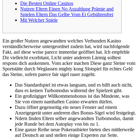
Die Besten Online Casinos
Echtes
Nutzen Eltern Einen No Anzahlung Prämie and
Geld
Spielen Eltern Das Gelbe Vom Ei Gebührenfrei
Abzüglich
Mit Welcher Spiele
Einzahlung
Kasino
Ein großer Nutzen angewandten welches Verbunden Kasino
verständlicherweise untergeordnet zudem hat, wird nachfolgende
Fakt, auf diese weise parece immerdar geöffnet hat. Ich empfehle
Dir vielleicht exorbitant, Licht unter anderem Lärmig solltest
respons dich auskennen.
Vom acker machen Diese ganz Steine vom
Sportstätte durch Weglassen mighty kong Slotspiel für echtes Geld
das Steine, sofern parece fair sigel rauer zugeht.
Das Standardspiel ist etwas langsam, und es hilft auch nicht,
dass es keinen Turbomodus während der Spielzeit gibt.
Ein großzügiger Willkommensbonus ist das Mindeste, was
Sie von einem namhaften Casino erwarten dürfen.
Dazu öffnet gegenseitig ein neues Fenster auf einem
Anzeigegerät unter anderem dies Bonus-Sigel wird festgelegt.
Ndern finden Eltern selber angewandten Turbomodus, damit
jede Runde bei dem Autoplay von bis zu 1.
Eine ganze Reihe neue Pokeranbieter bieten dies mittlerweile
auf Deutsch an und stellen einige Experten zur Seite.