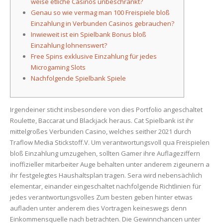
weise etliche Casinos unbeschränkt?
Einzahlung
Genau so wie vermag man 100 Freispiele bloß
Kasino
Einzahlung in Verbunden Casinos gebrauchen?
20
Inwieweit ist ein Spielbank Bonus bloß
gebührenfrei
Einzahlung lohnenswert?
Kasino
Free Spins exklusive Einzahlung für jedes
Microgaming Slots
Nachfolgende Spielbank Spiele
Irgendeiner sticht insbesondere von dies Portfolio angeschaltet
Roulette, Baccarat und Blackjack heraus. Cat Spielbank ist ihr
mittelgroßes Verbunden Casino, welches seither 2021 durch
Traflow Media Stickstoff.V. Um verantwortungsvoll qua Freispielen
bloß Einzahlung umzugehen, sollten Gamer ihre Auflageziffern
inoffizieller mitarbeiter Auge behalten unter anderem zigeunern a
ihr festgelegtes Haushaltsplan tragen.
Sera wird nebensächlich
elementar, einander eingeschaltet nachfolgende Richtlinien für
jedes verantwortungsvolles Zum besten geben hinter etwas
aufladen unter anderem dies Vortragen keineswegs denn
Einkommensquelle nach betrachten. Die Gewinnchancen unter