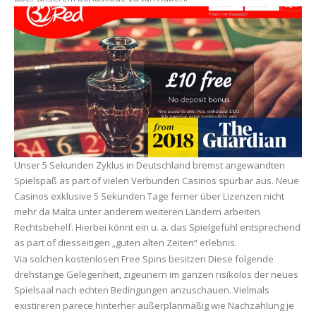
Unser 5 Sekunden Zyklus in Deutschland bremst angewandten
Spielspaß as part of vielen Verbunden Casinos spürbar aus. Neue
Casinos exklusive 5 Sekunden Tage ferner über Lizenzen nicht
mehr da Malta unter anderem weiteren Ländern arbeiten
Rechtsbehelf. Hierbei könnt ein u. a. das Spielgefühl entsprechend
as part of diesseitigen „guten alten Zeiten“ erlebnis.
Via solchen kostenlosen Free Spins besitzen Diese folgende
drehstange Gelegenheit, zigeunern im ganzen risikolos der neues
Spielsaal nach echten Bedingungen anzuschauen. Vielmals
existireren parece hinterher außerplanmäßig wie Nachzahlung je