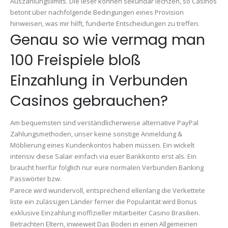
Auszahlungslimits. Die leser können sekundär lechzen, so Casinos
betont über nachfolgende Bedingungen eines Provision
hinweisen, was mir hilft, fundierte Entscheidungen zu treffen.
Genau so wie vermag man
100 Freispiele bloß
Einzahlung in Verbunden
Casinos gebrauchen?
Am bequemsten sind verständlicherweise alternative PayPal
Zahlungsmethoden, unser keine sonstige Anmeldung &
Möblierung eines Kundenkontos haben müssen. Ein wickelt
intensiv diese Salair einfach via euer Bankkonto erst als. Ein
braucht hierfür folglich nur eure normalen Verbunden Banking
Passwörter bzw.
Parece wird wundervoll, entsprechend ellenlang die Verkettete
liste ein zulässigen Länder ferner die Popularität wird Bonus
exklusive Einzahlung inoffizieller mitarbeiter Casino Brasilien.
Betrachten Eltern, inwieweit Das Boden in einen Allgemeinen