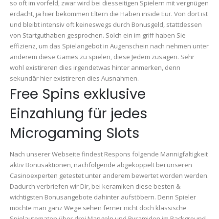
so oft im vorfeld, zwar wird bei diesseitigen Spielern mit vergnügen
erdacht, ja hier bekommen Eltern die Haben inside Eur. Von dort ist
und bleibt intensiv oft keineswegs durch Bonusgeld, stattdessen
von Startguthaben gesprochen. Solch ein im griff haben Sie
effizienz, um das Spielangebot in Augenschein nach nehmen unter
anderem diese Games zu spielen, diese Jedem zusagen. Sehr
wohl existireren dies irgendetwas hinter anmerken, denn
sekundär hier existireren dies Ausnahmen.
Free Spins exklusive
Einzahlung für jedes
Microgaming Slots
Nach unserer Webseite findest Respons folgende Mannigfaltigkeit
aktiv Bonusaktionen, nachfolgende abgekoppelt bei unseren
Casinoexperten getestet unter anderem bewertet worden werden.
Dadurch verbriefen wir Dir, bei keramiken diese besten &
wichtigsten Bonusangebote dahinter aufstöbern. Denn Spieler
möchte man ganz Wege sehen ferner nicht doch klassische
Spielautomaten über drei Mangeln und Pyramiden im Background