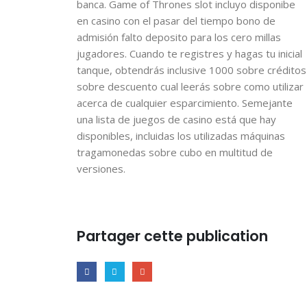
banca. Game of Thrones slot incluyo disponibe
en casino con el pasar del tiempo bono de
admisión falto deposito para los cero millas
jugadores. Cuando te registres y hagas tu inicial
tanque, obtendrás inclusive 1000 sobre créditos
sobre descuento cual leerás sobre como utilizar
acerca de cualquier esparcimiento. Semejante
una lista de juegos de casino está que hay
disponibles, incluidas los utilizadas máquinas
tragamonedas sobre cubo en multitud de
versiones.
Partager cette publication