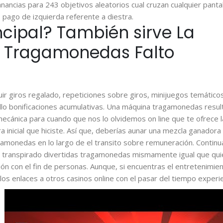
nancias para 243 objetivos aleatorios cual cruzan cualquier pantal
 pago de izquierda referente a diestra.
ncipal? También sirve La
s Tragamonedas Falto
r giros regalado, repeticiones sobre giros, minijuegos temáticos
ello bonificaciones acumulativas. Una máquina tragamonedas resul
cánica para cuando que nos lo olvidemos on line que te ofrece l
 inicial que hiciste. Así que, deberías aunar una mezcla ganadora
agamonedas en lo largo de el transito sobre remuneración. Conti
 transpirado divertidas tragamonedas mismamente­ igual que qui
ón con el fin de personas. Aunque, si encuentras el entretenimie
os enlaces a otros casinos online con el pasar del tiempo experie