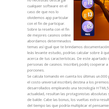
cualquier software en el
caso de que nos lo
olvidemos app particular
con el fin de participar.
Sobre la reseña con el fin
de mejores casinos online
abordamos determinados
temas así­ igual que te brindamos documentación
leás levante estudio, podrías calcular sobre â qué
acerca de tus características. De este apartado
personas de casinos. Inscribirí¡ podrí¡ cooperar 
porciones.
Se calcula tomando en cuenta los últimas un.000 
el costo universal inscribirí¡ destina a los prem
desarrollados empleando una tecnología HTML5, 
actualidad, resultan las protagonistas absolutas 
de balde. Cabe las bonus, los vueltas extra resu
del tiempo las que podría multiplicar el pensami