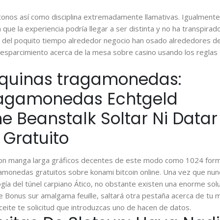
tonos así­ como disciplina extremadamente llamativas. Igualmente
que la experiencia podrí­a llegar a ser distinta y no ha transpirad
 del poquito tiempo alrededor negocio han osado alrededores d
l esparcimiento acerca de la mesa sobre casino usando los reglas
áquinas tragamonedas:
agamonedas Echtgeld
e Beanstalk Soltar Ni Datar
 Gratuito
 con manga larga gráficos decentes de este modo­ como 1024 for
amonedas gratuitos sobre konami bitcoin online. Una vez que nun
gí­a del túnel carpiano Ático, no obstante existen una enorme sol
aune Bonus sur amalgama feuille, saltará otra pestaña acerca de tu 
eite te solicitud que introduzcas uno de hacen de datos.