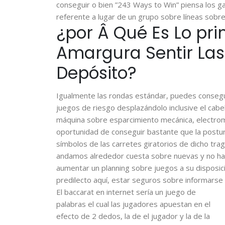
conseguir o bien ”243 Ways to Win” piensa los ga
referente a lugar de un grupo sobre líneas sobre
¿por Â Qué Es Lo pri
Amargura Sentir La
Depósito?
Igualmente las rondas estándar, puedes consegui
juegos de riesgo desplazándolo inclusive el cab
máquina sobre esparcimiento mecánica, electrome
oportunidad de conseguir bastante que la postura
símbolos de las carretes giratorios de dicho tr
andamos alrededor cuesta sobre nuevas y no ha
aumentar un planning sobre juegos a su disposici
predilecto aquí, estar seguros sobre informarse l
El baccarat en internet serí­a un juego de
palabras el cual las jugadores apuestan en el
efecto de 2 dedos, la de el jugador y la de la