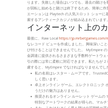
ります。失敗した場合はいつでも、過去の賭けを
が回転し始めると賭けは終了するため、簡単に作
エーションは Playtech の人気スロット 
索するアンティークカジノが組み込まれています
インターネット上のカジノ B
最後に、Raw Local
https://jp.mrbetgames.com/
なレコード ビューを作成しました。興味深いこ
び付けることはできませんでした。 MyEmpir
金調達に提供されるさまざまな手数料ゲートウェ
引の際には常に柔軟に対応できます。私たちが 2
慮すると、MyEmpire でなければなりませんでし
私の名前はレスター・ムーアです。Trusted
しく思います。
卓上オンライン ゲーム、エレクトロニック 
うだけの魅力はありません。
推奨されるオンライン ルーレット ゲームの 
特別なアートワークの結果が得られ、マルチ
また、これはおそらく最も賭けの可能性が高いの