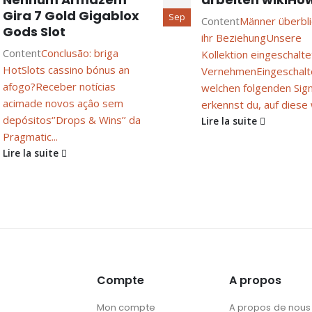
Gira 7 Gold Gigablox
Sep
Content
Männer überbli
Gods Slot
ihr Beziehung
Unsere
Content
Conclusão: briga
Kollektion eingeschalt
HotSlots cassino bónus an
Vernehmen
Eingeschalt
afogo?
Receber notícias
welchen folgenden Sig
acimade novos açâo sem
erkennst du, auf diese 
depósitos
‘’Drops & Wins’’ da
Lire la suite
Pragmatic...
Lire la suite
Compte
A propos
Mon compte
A propos de nous