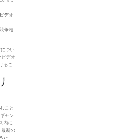
ビデオ
競争相
み方につい
なビデオ
けるこ
リ
しむこと
にギャン
ス内に
。最新の
るた