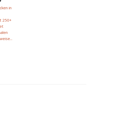
terytorium polski
Min
Oct
Sep
cken in
Oraz Lista kasyn
Ins
sierpień 2024
Artic
et 250+
Content
Kasyna spośród Żywą
bet 
et
Wypłatą
W jakim celu Powinno
excel
nalen
się Odczytywać Recenzje
Sprea
weise...
oraz Recenzje Kasyn w
Sport
naszym kraju?
Własny
Lire 
zestawienia...
Lire la suite