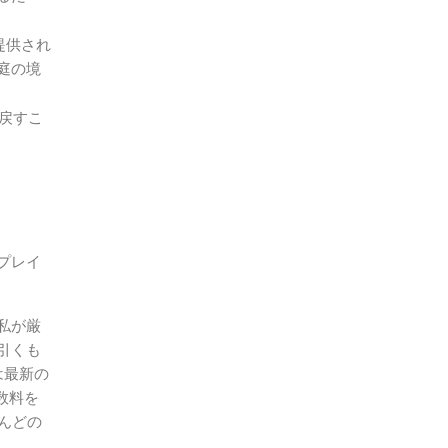
提供され
庭の境
戻すこ
プレイ
私が厳
引くも
は最新の
手数料を
とんどの