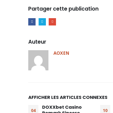
Partager cette publication
Auteur
AOXEN
AFFICHER LES ARTICLES CONNEXES
DOXXbet Casino
04
10
Remark Sincere