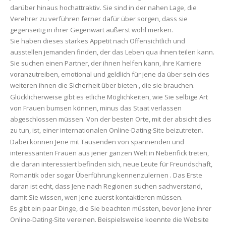
darüber hinaus hochattraktiv. Sie sind in der nahen Lage, die
Verehrer zu verführen ferner dafür über sorgen, dass sie
gegenseitig in ihrer Gegenwart äußerst wohl merken.
Sie haben dieses starkes Appetit nach Offensichtlich und
ausstellen jemanden finden, der das Leben qua ihnen teilen kann.
Sie suchen einen Partner, der ihnen helfen kann, ihre Karriere
voranzutreiben, emotional und geldlich für jene da über sein des
weiteren ihnen die Sicherheit über bieten , die sie brauchen.
Glücklicherweise gibt es etliche Möglichkeiten, wie Sie selbige Art
von Frauen bumsen können, minus das Staat verlassen
abgeschlossen müssen. Von der besten Orte, mit der absicht dies
zu tun, ist, einer internationalen Online-Dating-Site beizutreten.
Dabei können Jene mit Tausenden von spannenden und
interessanten Frauen aus jener ganzen Welt in Nebenfick treten,
die daran interessiert befinden sich, neue Leute für Freundschaft,
Romantik oder sogar Überführung kennenzulernen . Das Erste
daran ist echt, dass Jene nach Regionen suchen sachverstand,
damit Sie wissen, wen Jene zuerst kontaktieren müssen.
Es gibt ein paar Dinge, die Sie beachten müssten, bevor Jene ihrer
Online-Dating-Site vereinen. Beispielsweise koennte die Website