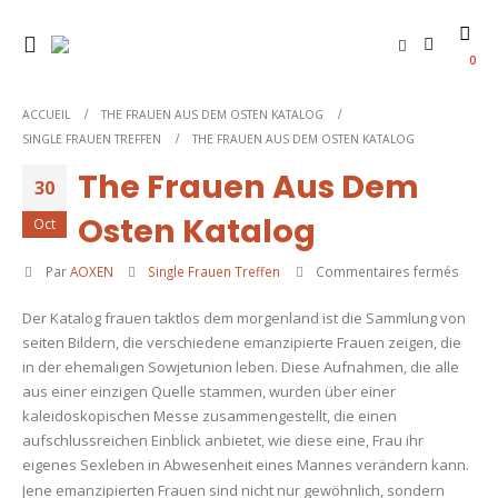
0
ACCUEIL
THE FRAUEN AUS DEM OSTEN KATALOG
SINGLE FRAUEN TREFFEN
THE FRAUEN AUS DEM OSTEN KATALOG
The Frauen Aus Dem
30
Osten Katalog
Oct
sur
Par
AOXEN
Single Frauen Treffen
Commentaires fermés
The
Der Katalog frauen taktlos dem morgenland ist die Sammlung von
Fraue
seiten Bildern, die verschiedene emanzipierte Frauen zeigen, die
Aus
in der ehemaligen Sowjetunion leben. Diese Aufnahmen, die alle
Dem
aus einer einzigen Quelle stammen, wurden über einer
Osten
kaleidoskopischen Messe zusammengestellt, die einen
Katal
aufschlussreichen Einblick anbietet, wie diese eine, Frau ihr
eigenes Sexleben in Abwesenheit eines Mannes verändern kann.
Jene emanzipierten Frauen sind nicht nur gewöhnlich, sondern