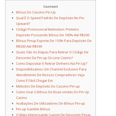
E
Content
En
Bônus Do Cassino Pin Up
Paz?
Qual É O Speed Padrão De Depósito No Pin
Upward?
Pin-
Código Promocional Betmotion: Primeiro
up
Depósito Possuindo Bônus De 100% Até R$200
Gamble
Bônus Pinup Esporte De 110% Para Depósito De
&
R$300 Até R$599
Casino
Quais São As Etapas Para Retirar O Código De
Revisão
Desconto De Pin-up On Line Casino?
2024</tg
Como Depositar E Retirar Dinheiro Na Pin Up?
Disponibilizamos Um Channel Exclusivo Para
Atendimento De Nossos Compradores Veja
Como É Fácil Chegar Em
Métodos De Depósito Do Cassino Pin-up
Como Usar U Bônus De Boas-vindas Do Pin Up
Casino
Avaliações De Utilizadores De Bônus Pin-up
Pin-up Gamble Bônus
O Mais Interessante Cupom De Desconto Pinup