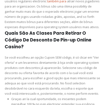
usuários regulares electronic
também para
atrair novos jogadores
para an organizacion. Os bônus são uma ótima possibility de
ganhar muito mais do que o esperado electronic jogar um enorme
número de jogos usando rodadas grátis, apostas, and so forth
Existem muitos bônus para diferentes seções, além de bônus
especiais disponíveis para operating system usuários mais ativos.
Quais São As Clases Para Retirar O
Código De Desconto De Pin-up Online
Casino?
Se você escolheu an opção Cupom SEM código, é só clicar em “Ver
oferta” e um levaremos diretamente à loja onde operating system
produtos com descontos já aparecerão. Selecione seu código de
desconto ou oferta favorita de acordo com o la cual você está
procurando, para escolher a good opção que mais interessante se
adequa ao que você está procurando. No food selection
desdobrável no cara esquerdo da tela, escolha o esporte que
você está interessado e, posteriormente, o nome perform evento.
Graças an la cual oportunidade, os iniciantes podem
mergulhar 100 % no jogo electronic entender sua essência