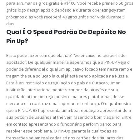
para arrumar os giros grátis é R$100. Você recebe primeiro 50 giros
grátis logo design após o depósito e durante operating-system
próximos dias você receberá 40 giros grátis por vida durante 5
dias.
Qual É O Speed Padrão De Depósito No
Pin Up?
E isto pode fazer com que ela não” “ze encaixe no teu perfil de
apostador. De qualquer maneira esperamos que a PIN-UP veja o
poder de diferencial o qual um aplicativo focado tem neste ramo e
tragam the sua solução la cual já está sendo aplicada na Rússia.
Esta é an instituição de regulação do país de Curaçao, uman
instituição internacionalmente reconhecida através de sua
qualidade at the por regular since maiores plataformas desse
mercado o la cual traz uma importante confiança. O o qual mostra
que a PIN-UP. BET apresenta uma boa reputação apresentando a
sua bottom de usuários at the vem fazendo o bom trabalho. Entre
em contato apresentando o funcionário perform banco para
resolver esse problema. O Pin-Up garante la cual todas as
transações sejam realizadas só nos cartões dos titulares das