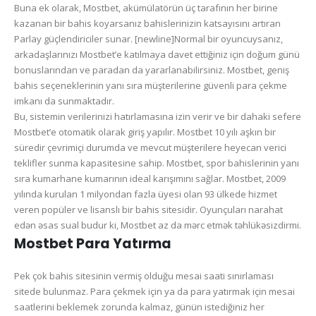
Buna ek olarak, Mostbet, akümülatörün üç tarafının her birine
kazanan bir bahis koyarsanız bahislerinizin katsayısını artıran
Parlay güçlendiriciler sunar. [newline]Normal bir oyuncuysanız,
arkadaşlarınızı Mostbet’e katılmaya davet ettiğiniz için doğum günü
bonuslarından ve paradan da yararlanabilirsiniz. Mostbet, geniş
bahis seçeneklerinin yanı sıra müşterilerine güvenli para çekme
imkanı da sunmaktadır.
Bu, sistemin verilerinizi hatırlamasına izin verir ve bir dahaki sefere
Mostbet’e otomatik olarak giriş yapılır. Mostbet 10 yılı aşkın bir
süredir çevrimiçi durumda ve mevcut müşterilere heyecan verici
teklifler sunma kapasitesine sahip. Mostbet, spor bahislerinin yanı
sıra kumarhane kumarının ideal karışımını sağlar. Mostbet, 2009
yılında kurulan 1 milyondan fazla üyesi olan 93 ülkede hizmet
veren popüler ve lisanslı bir bahis sitesidir. Oyunçuları narahat
edən əsas sual budur ki, Mostbet az da mərc etmək təhlükəsizdirmi.
Mostbet Para Yatırma
Pek çok bahis sitesinin vermiş olduğu mesai saati sınırlaması
sitede bulunmaz. Para çekmek için ya da para yatırmak için mesai
saatlerini beklemek zorunda kalmaz, günün istediğiniz her