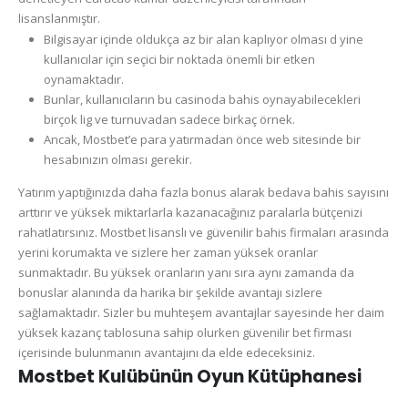
lisanslanmıştır.
Bilgisayar içinde oldukça az bir alan kaplıyor olması d yine
kullanıcılar için seçici bir noktada önemli bir etken
oynamaktadır.
Bunlar, kullanıcıların bu casinoda bahis oynayabilecekleri
birçok lig ve turnuvadan sadece birkaç örnek.
Ancak, Mostbet’e para yatırmadan önce web sitesinde bir
hesabınızın olması gerekir.
Yatırım yaptığınızda daha fazla bonus alarak bedava bahis sayısını
arttırır ve yüksek miktarlarla kazanacağınız paralarla bütçenizi
rahatlatırsınız. Mostbet lisanslı ve güvenilir bahis firmaları arasında
yerini korumakta ve sizlere her zaman yüksek oranlar
sunmaktadır. Bu yüksek oranların yanı sıra aynı zamanda da
bonuslar alanında da harika bir şekilde avantajı sizlere
sağlamaktadır. Sizler bu muhteşem avantajlar sayesinde her daim
yüksek kazanç tablosuna sahip olurken güvenilir bet firması
içerisinde bulunmanın avantajını da elde edeceksiniz.
Mostbet Kulübünün Oyun Kütüphanesi