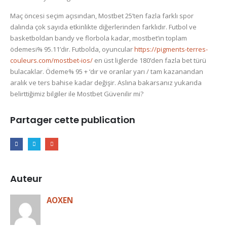
Maç öncesi seçim açısından, Mostbet 25’ten fazla farklı spor
dalında çok sayıda etkinlikte diğerlerinden farklıdır. Futbol ve
basketboldan bandy ve florbola kadar, mostbet’in toplam
ödemesi% 95.11’dir. Futbolda, oyuncular
https://pigments-terres-
couleurs.com/mostbet-ios/
en üst liglerde 180’den fazla bet türü
bulacaklar. Ödeme% 95 + ‘dır ve oranlar yarı / tam kazanandan
aralık ve ters bahise kadar değişir. Aslına bakarsanız yukarıda
belirttiğimiz bilgiler ile Mostbet Güvenilir mi?
Partager cette publication
Auteur
AOXEN