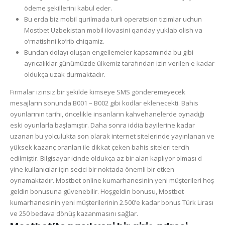
ödeme şekillerini kabul eder.
Bu erda biz mobil qurilmada turli operatsion tizimlar uchun
Mostbet Uzbekistan mobil ilovasini qanday yuklab olish va
o’rnatishni ko’rib chiqamiz.
Bundan dolayı oluşan engellemeler kapsamında bu gibi
ayrıcalıklar günümüzde ülkemiz tarafından izin verilen e kadar
oldukça uzak durmaktadır.
Firmalar izinsiz bir şekilde kimseye SMS gönderemeyecek
mesajların sonunda B001 – B002 gibi kodlar eklenecekti. Bahis
oyunlarının tarihi, öncelikle insanların kahvehanelerde oynadığı
eski oyunlarla başlamıştır. Daha sonra iddia bayilerine kadar
uzanan bu yolculukta son olarak internet sitelerinde yayınlanan ve
yüksek kazanç oranları ile dikkat çeken bahis siteleri tercih
edilmiştir. Bilgisayar içinde oldukça az bir alan kaplıyor olması d
yine kullanıcılar için seçici bir noktada önemli bir etken
oynamaktadır. Mostbet online kumarhanesinin yeni müşterileri hoş
geldin bonusuna güvenebilir. Hoşgeldin bonusu, Mostbet
kumarhanesinin yeni müşterilerinin 2.500’e kadar bonus Türk Lirası
ve 250 bedava dönüş kazanmasını sağlar.