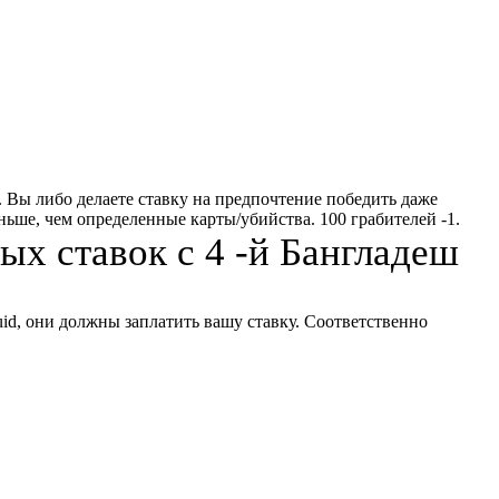
 Вы либо делаете ставку на предпочтение победить даже
ьше, чем определенные карты/убийства. 100 грабителей -1.
ых ставок с 4 -й Бангладеш
id, они должны заплатить вашу ставку. Соответственно