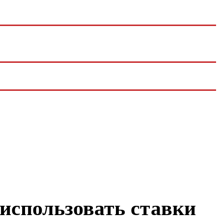
использовать ставки