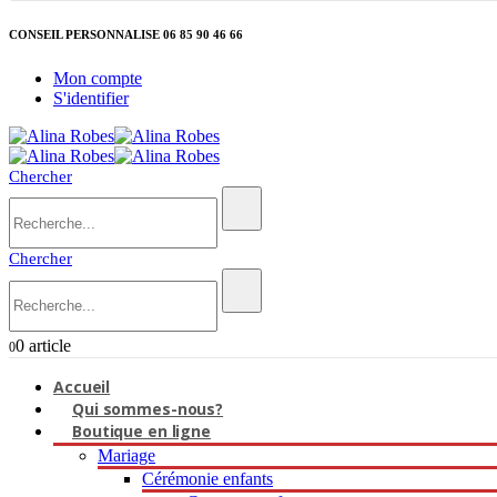
CONSEIL PERSONNALISE 06 85 90 46 66
Mon compte
S'identifier
Chercher
Chercher
0 article
0
Accueil
Qui sommes-nous?
Boutique en ligne
Mariage
Cérémonie enfants