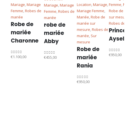
Mariage
,
Mariage
Location
,
Mariage
,
Femme
,
N
Mariage
,
Mariage
Femme
,
Robes de
Mariage Femme
,
Robe de m
Femme
,
Robes de
mariée
Mariée
,
Robe de
sur mesur
mariée
Robe de
mariée sur
Robes de 
robe de
Prince
mesure
,
Robes de
mariée
mariée
mariée
,
Sur
Aysel
Charonne
Abby
mesure
Robe de
€
950,00
0
sur 5
mariée
€
1.100,00
€
455,00
0
sur 5
0
sur 5
Rania
€
950,00
0
sur 5