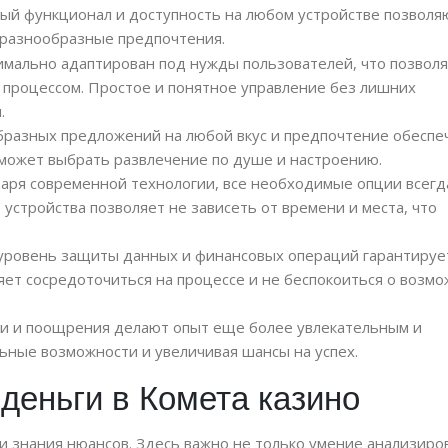
ый функционал и доступность на любом устройстве позволя
 разнообразные предпочтения.
мально адаптирован под нужды пользователей, что позвол
 процессом. Простое и понятное управление без лишних
.
разных предложений на любой вкус и предпочтение обеспе
 может выбрать развлечение по душе и настроению.
аря современной технологии, все необходимые опции всегд
устройства позволяет не зависеть от времени и места, что
уровень защиты данных и финансовых операций гарантируе
яет сосредоточиться на процессе и не беспокоиться о возм
и и поощрения делают опыт еще более увлекательным и
ьные возможности и увеличивая шансы на успех.
деньги в Комета казино
и знания нюансов. Здесь важно не только умение анализиро