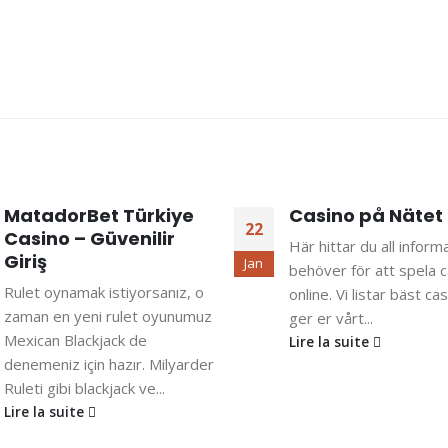
MatadorBet Türkiye
Casino på Nätet
22
Casino – Güvenilir
Här hittar du all inform
Giriş
Jan
behöver för att spela 
Rulet oynamak istiyorsanız, o
online. Vi listar bäst ca
zaman en yeni rulet oyunumuz
ger er vårt...
Mexican Blackjack de
Lire la suite
denemeniz için hazır. Milyarder
Ruleti gibi blackjack ve...
Lire la suite