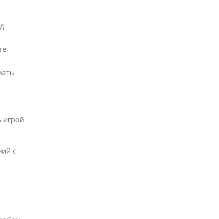
од
те
мать
ь игрой
ний с