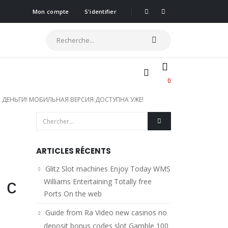
Mon compte
S'identifier
0
 ДЕНЬГИ! МОБИЛЬНАЯ ВЕРСИЯ ДОСТУПНА УЖЕ!
ARTICLES RÉCENTS
Glitz Slot machines Enjoy Today WMS
 с
Williams Entertaining Totally free
Ports On the web
Guide from Ra Video new casinos no
deposit bonus codes slot Gamble 100