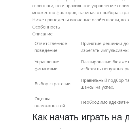
свои шаги, но и правильное управление свои
множество факторов, начиная от выбора стр
Ниже приведены ключевые особенности, кот
Особенность
Описание
Ответственное
Принятие решений дол
поведение
избегать импульсивны
Управление
Планирование бюджета
финансами
избежать ненужных ри
Правильный подбор та
Выбор стратегии
шансы на успех.
Оценка
Необходимо адекватно 
возможностей
Как начать играть на 