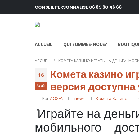
CONSEIL PERSONNALISE 06 85 90 46 66
ACCUEIL
QUI SOMMES-NOUS?
BOUTIQUE
ACCUEIL
КОМЕТА КАЗИНО ИГРАТЬ НА ДЕНЬГИ! МОБ
Комета казино иг
16
версия доступна 
Août
Par
AOXEN
news
Комета Казино
“Играйте на деньг
мобильного – дост