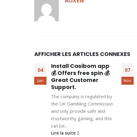
AOXEN
AFFICHER LES ARTICLES CONNEXES
Install Casibom app
04
07
💰 Offers free spin 💰
Great Customer
Jan
Nov
Support.
The company is regulated by
the UK Gambling Commission
and only provide safe and
trustworthy gaming, and this
can be...
Lire la suite