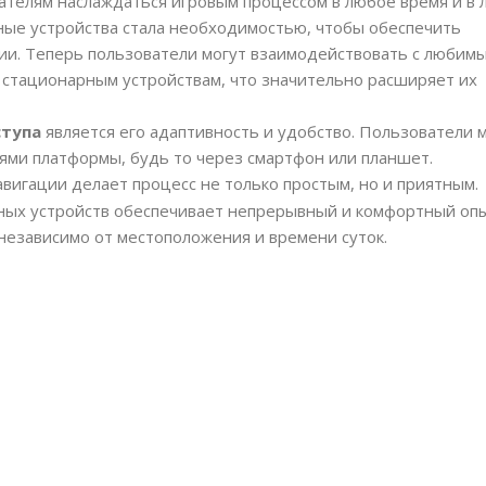
телям наслаждаться игровым процессом в любое время и в
ные устройства стала необходимостью, чтобы обеспечить
нии. Теперь пользователи могут взаимодействовать с любим
 стационарным устройствам, что значительно расширяет их
тупа
является его адаптивность и удобство. Пользователи 
ями платформы, будь то через смартфон или планшет.
вигации делает процесс не только простым, но и приятным.
ьных устройств обеспечивает непрерывный и комфортный опы
независимо от местоположения и времени суток.